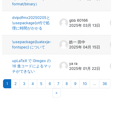
format/binary）
dvipdfmx20250205と
gbb 60166
\usepackage{otf}で処
2025年 03月 13日
理に時間がかかる
\usepackage{luatexja-
皓一 田中
fontspec} について
2025年 04月 15日
upLaTeX で l3regex の
ya ra
16 進コードによるマッ
2025年 01月 22日
チができない
ページ 1
ページ 2
ページ 3
ページ 4
ページ 5
ページ 6
ページ 7
ページ 8
ページ 9
ページ 10
ペー
1
2
3
4
5
6
7
8
9
10
…
36
次のページ
»