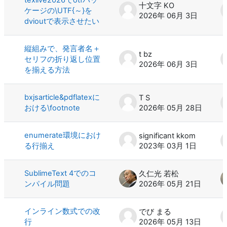
十文字 KO
ケージの\UTF{～}を
2026年 06月 3日
dvioutで表示させたい
縦組みで、発言者名＋
t bz
セリフの折り返し位置
2026年 06月 3日
を揃える方法
bxjsarticle&pdflatexに
T S
おける\footnote
2026年 05月 28日
enumerate環境におけ
significant kkom
る行揃え
2023年 03月 1日
SublimeText 4でのコ
久仁光 若松
ンパイル問題
2026年 05月 21日
インライン数式での改
でび まる
行
2026年 05月 13日