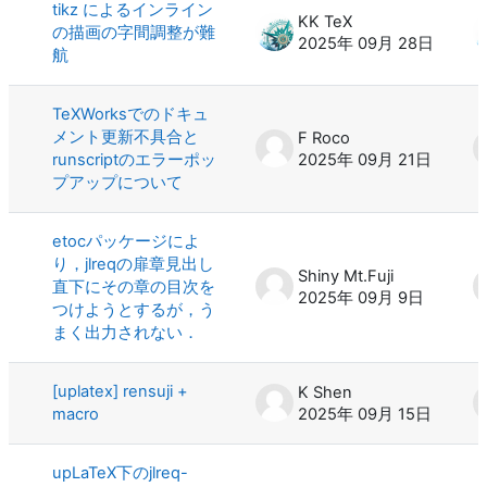
tikz によるインライン
KK TeX
の描画の字間調整が難
2025年 09月 28日
航
TeXWorksでのドキュ
メント更新不具合と
F Roco
runscriptのエラーポッ
2025年 09月 21日
プアップについて
etocパッケージによ
り，jlreqの扉章見出し
Shiny Mt.Fuji
直下にその章の目次を
2025年 09月 9日
つけようとするが，う
まく出力されない．
[uplatex] rensuji +
K Shen
macro
2025年 09月 15日
upLaTeX下のjlreq-