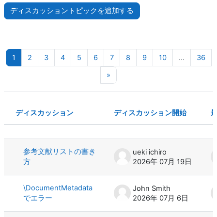
ディスカッショントピックを追加する
ページ 1
ページ 2
ページ 3
ページ 4
ページ 5
ページ 6
ページ 7
ページ 8
ページ 9
ページ 10
ペー
1
2
3
4
5
6
7
8
9
10
…
36
次のページ
»
ディスカッション
ディスカッション開始
ステータス
ディスカッション一覧です。100 / 3
参考文献リストの書き
ueki ichiro
方
2026年 07月 19日
\DocumentMetadata
John Smith
でエラー
2026年 07月 6日