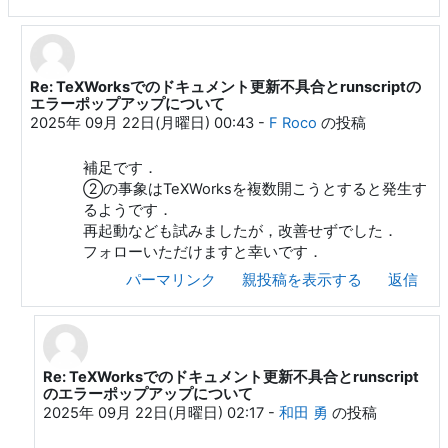
Re: TeXWorksでのドキュメント更新不具合とrunscriptの
F Roco への返信
エラーポップアップについて
2025年 09月 22日(月曜日) 00:43
-
F Roco
の投稿
補足です．
②の事象はTeXWorksを複数開こうとすると発生す
るようです．
再起動なども試みましたが，改善せずでした．
フォローいただけますと幸いです．
パーマリンク
親投稿を表示する
返信
Re: TeXWorksでのドキュメント更新不具合とrunscript
F Roco への返信
のエラーポップアップについて
2025年 09月 22日(月曜日) 02:17
-
和田 勇
の投稿