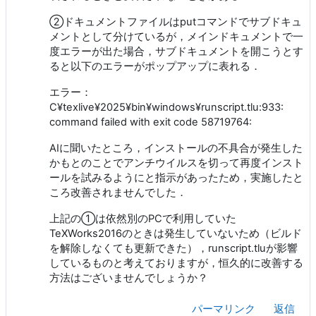
②ドキュメントファイルはputコマンドでサブドキュ
メントとして分けているが，メインドキュメントで一
度エラーが出た場合，サブドキュメントを開こうとす
ると以下のエラーがポップアップに表れる．
エラー：
C¥texlive¥2025¥bin¥windows¥runscript.tlu:933:
command failed with exit code 58719764:
AIに聞いたところ，インストールの不具合が発生した
かもとのことでアンチウイルスを切って再度インスト
ールを試みるようにと指示があったため，実施したと
ころ改善されませんでした．
上記の①は依然別のPCで利用していた
TeXWorks2016のときは発生していないため（ビルド
を解除しなくても更新できた），runscript.tluが影響
しているものと考えておりますが，恒久的に改善する
方法はございませんでしょうか？
パーマリンク
返信