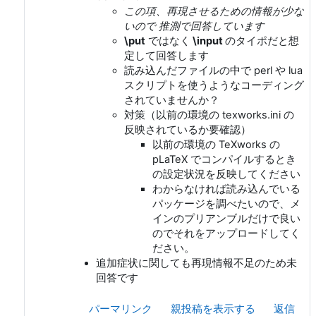
この項、再現させるための情報が少な
いので 推測で回答しています
\put
ではなく
\input
のタイポだと想
定して回答します
読み込んだファイルの中で perl や lua
スクリプトを使うようなコーディング
されていませんか？
対策（以前の環境の texworks.ini の
反映されているか要確認）
以前の環境の TeXworks の
pLaTeX でコンパイルするとき
の設定状況を反映してください
わからなければ読み込んでいる
パッケージを調べたいので、メ
インのプリアンブルだけで良い
のでそれをアップロードしてく
ださい。
追加症状に関しても再現情報不足のため未
回答です
パーマリンク
親投稿を表示する
返信