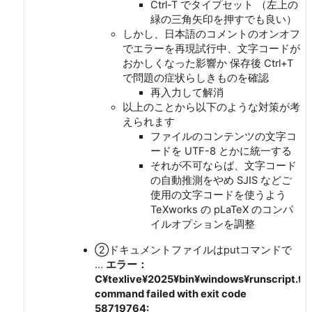
Ctrl-T でタイプセット （左上の
緑の三角矢印を押すでも良い）
しかし、日本語のコメントのオンオフ
でエラーを再現試行中、文字コードが
おかしくなった影響か 保存後 Ctrl+T
で問題の症状らしきものを確認
再入力して解消
以上のことから以下のような対策が考
えられます
ファイルのコンテンツの文字コ
ードを UTF-8 とかに統一する
それが不可ならば、文字コード
の自動推測をやめ SJIS などご
使用の文字コードを使うよう
TeXworks の pLaTeX のコンパ
イルオプションを調整
②ドキュメントファイルはputコマンドで
...
エラー：
C¥texlive¥2025¥bin¥windows¥runscript.tlu
command failed with exit code
58719764: