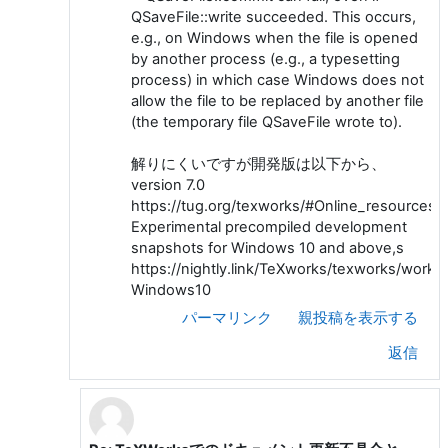
QSaveFile::write succeeded. This occurs,
e.g., on Windows when the file is opened
by another process (e.g., a typesetting
process) in which case Windows does not
allow the file to be replaced by another file
(the temporary file QSaveFile wrote to).
解りにくいですが開発版は以下から、
version 7.0
https://tug.org/texworks/#Online_resources
Experimental precompiled development
snapshots for Windows 10 and above,s
https://nightly.link/TeXworks/texworks/work
Windows10
パーマリンク
親投稿を表示する
返信