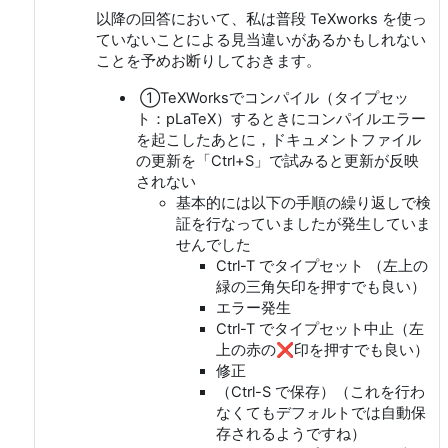
以降の回答において、私は普段 TeXworks を使っ
ていないことによる見当違いがあるかもしれない
ことを予めお断りしておきます。
①TeXWorksでコンパイル（タイプセッ
ト：pLaTeX）するときにコンパイルエラー
を起こしたあとに，ドキュメントファイル
の更新を「Ctrl+S」で試みると更新が反映
されない
基本的には以下の手順の繰り返しで検
証を行なっていましたが発生していま
せんでした
Ctrl-T でタイプセット （左上の
緑の三角矢印を押すでも良い）
エラー発生
Ctrl-T でタイプセット中止（左
上の赤の❌印を押すでも良い）
修正
（Ctrl-S で保存）（これを行わ
なくてもデフォルトでは自動保
存されるようですね）