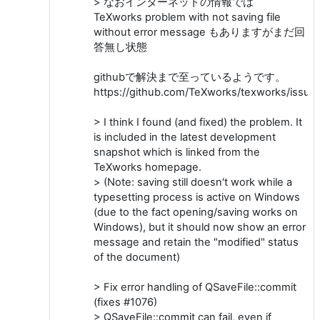
> なおインターネットの情報では
TeXworks problem with not saving file
without error message もありますがまだ回
答無し状態
githubで解決まで至っているようです。
https://github.com/TeXworks/texworks/issue
> I think I found (and fixed) the problem. It
is included in the latest development
snapshot which is linked from the
TeXworks homepage.
> (Note: saving still doesn't work while a
typesetting process is active on Windows
(due to the fact opening/saving works on
Windows), but it should now show an error
message and retain the "modified" status
of the document)
> Fix error handling of QSaveFile::commit
(fixes #1076)
> QSaveFile::commit can fail, even if