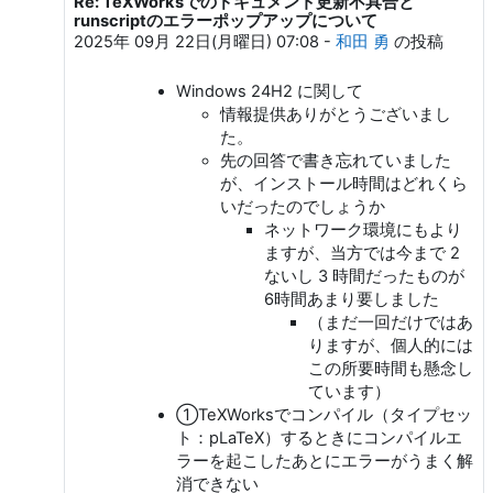
Re: TeXWorksでのドキュメント更新不具合と
F Roco への返信
runscriptのエラーポップアップについて
2025年 09月 22日(月曜日) 07:08
-
和田 勇
の投稿
Windows 24H2 に関して
情報提供ありがとうございまし
た。
先の回答で書き忘れていました
が、インストール時間はどれくら
いだったのでしょうか
ネットワーク環境にもより
ますが、当方では今まで 2
ないし 3 時間だったものが
6時間あまり要しました
（まだ一回だけではあ
りますが、個人的には
この所要時間も懸念し
ています）
①TeXWorksでコンパイル（タイプセッ
ト：pLaTeX）するときにコンパイルエ
ラーを起こしたあとにエラーがうまく解
消できない