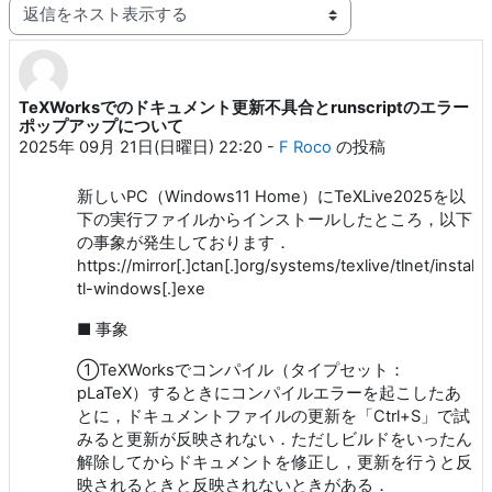
表示モード
TeXWorksでのドキュメント更新不具合とrunscriptのエラー
返信数: 7
ポップアップについて
2025年 09月 21日(日曜日) 22:20
-
F Roco
の投稿
新しいPC（Windows11 Home）にTeXLive2025を以
下の実行ファイルからインストールしたところ，以下
の事象が発生しております．
https://mirror[.]ctan[.]org/systems/texlive/tlnet/install-
tl-windows[.]exe
■ 事象
①TeXWorksでコンパイル（タイプセット：
pLaTeX）するときにコンパイルエラーを起こしたあ
とに，ドキュメントファイルの更新を「Ctrl+S」で試
みると更新が反映されない．ただしビルドをいったん
解除してからドキュメントを修正し，更新を行うと反
映されるときと反映されないときがある．