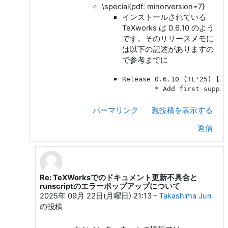
\special{pdf: minorversion=7}
インストールされている
TeXworks は 0.6.10 のよう
です。そのリリースメモに
は以下の記述がありますの
で参考までに
Release 0.6.10 (TL'25) [Fe
	* Add first suppo
パーマリンク
親投稿を表示する
返信
Re: TeXWorksでのドキュメント更新不具合と
和田 勇 への返信
runscriptのエラーポップアップについて
2025年 09月 22日(月曜日) 21:13
-
Takashima Jun
の投稿