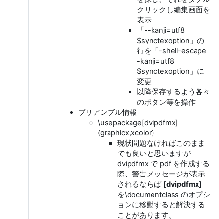
クリックし編集画面を
表示
「--kanji=utf8
$synctexoption」の
行を「-shell-escape
-kanji=utf8
$synctexoption」に
変更
以降保存するよう各々
のボタン等を操作
プリアンブル情報
\usepackage[dvipdfmx]
{graphicx,xcolor}
現状問題なければこのまま
でも良いと思いますが
dvipdfmx で pdf を作成する
際、警告メッセージが表示
されるならば
[dvipdfmx]
を\documentclass のオプシ
ョンに移動すると解決する
ことがあります。