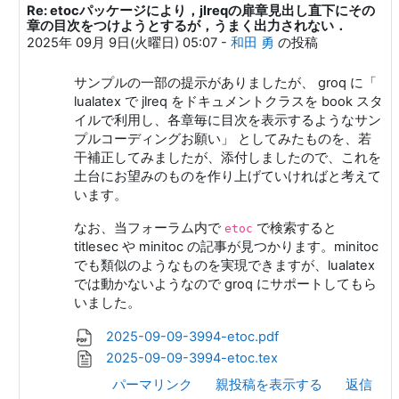
Re: etocパッケージにより，jlreqの扉章見出し直下にその
Shiny Mt.Fuji への返信
章の目次をつけようとするが，うまく出力されない．
2025年 09月 9日(火曜日) 05:07
-
和田 勇
の投稿
サンプルの一部の提示がありましたが、 groq に「
lualatex で jlreq をドキュメントクラスを book スタ
イルで利用し、各章毎に目次を表示するようなサン
プルコーディングお願い」 としてみたものを、若
干補正してみましたが、添付しましたので、これを
土台にお望みのものを作り上げていければと考えて
います。
なお、当フォーラム内で
で検索すると
etoc
titlesec や minitoc の記事が見つかります。minitoc
でも類似のようなものを実現できますが、lualatex
では動かないようなので groq にサポートしてもら
いました。
2025-09-09-3994-etoc.pdf
2025-09-09-3994-etoc.tex
パーマリンク
親投稿を表示する
返信