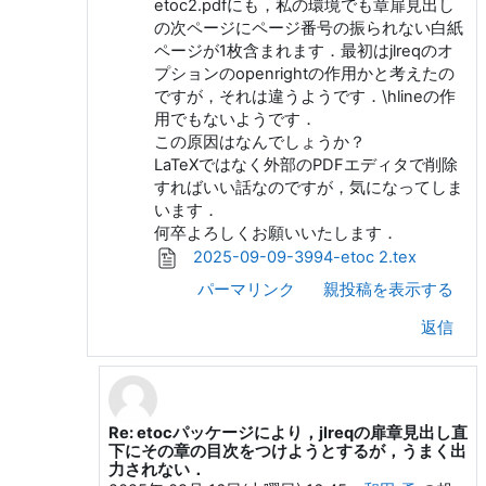
etoc2.pdfにも，私の環境でも章扉見出し
の次ページにページ番号の振られない白紙
ページが1枚含まれます．最初はjlreqのオ
プションのopenrightの作用かと考えたの
ですが，それは違うようです．\hlineの作
用でもないようです．
この原因はなんでしょうか？
LaTeXではなく外部のPDFエディタで削除
すればいい話なのですが，気になってしま
います．
何卒よろしくお願いいたします．
2025-09-09-3994-etoc 2.tex
パーマリンク
親投稿を表示する
返信
Re: etocパッケージにより，jlreqの扉章見出し直
Shiny Mt.Fuji への返信
下にその章の目次をつけようとするが，うまく出
力されない．