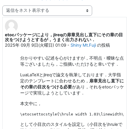
表示モード
etocパッケージにより，jlreqの扉章見出し直下にその章の目
返信数: 10
次をつけようとするが，うまく出力されない．
2025年 09月 9日(火曜日) 01:09
-
Shiny Mt.Fuji
の投稿
分かりやすい記述を心がけますが，不明点・曖昧な点
等ございましたら，ご指摘いただけると幸いです．
LuaLaTeXとjlreqで論文を執筆しております．大学指
定のテンプレートに合わせるため，
扉章見出し直下に
その章の目次をつける必要
があり，それをetocパッケ
ージで実現しようとしています．
本文中に，
として小目次のスタイルを設定し（小目次を\hruleで