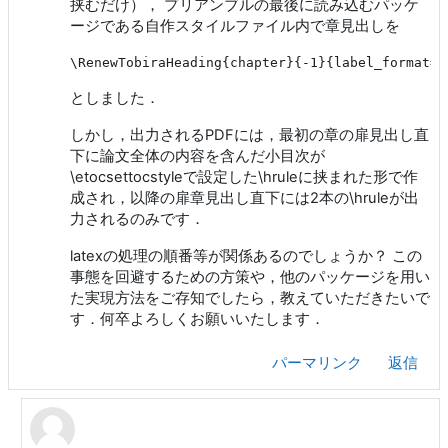
挟むだけ）， プリアンブルの最後に読み込むパッケ
ージである自作スタイルファイル内で章見出しを
としました．
しかし，出力されるPDFには，最初の章の扉見出し直
下に論文全体の内容を含んだ小目次が
\etocsettocstyleで設定した\hruleに挟まれた形で作
成され，以降の扉章見出し直下には2本の\hruleが出
力されるのみです．
latexの処理の順番等が関係あるのでしょうか？ この
事態を回避するための方策や，他のパッケージを用い
た実現方法をご存知でしたら，教えていただきたいで
す．何卒よろしくお願いいたします．
パーマリンク
返信