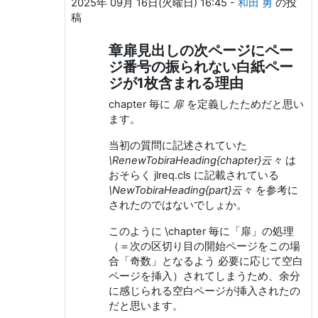
2025年 09月 16日(火曜日) 16:45
-
和田 勇
の投
稿
章扉見出しの次ページにペー
ジ番号の振られない白紙ペー
ジが1枚含まれる理由
chapter 毎に
扉
を定義したためだと思い
ます。
当初の質問に記述されていた
\RenewTobiraHeading{chapter}云々
は
おそらく jlreq.cls に記載されている
\NewTobiraHeading{part}云々
を参考に
されたのではないでしょか。
このように \chapter 毎に「扉」の処理
（＝次の区切り目の開始ページをこの場
合「奇数」となるよう 必要に応じて空白
ページを挿入）されてしまうため、余分
に感じられる空白ページが挿入されたの
だと思います。