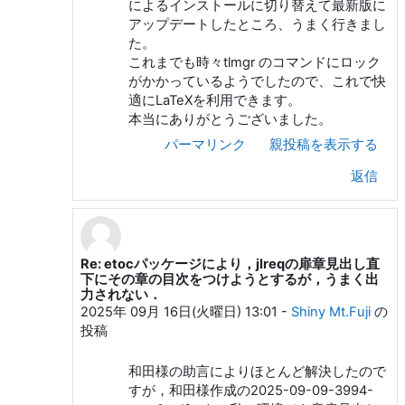
によるインストールに切り替えて最新版に
アップデートしたところ、うまく行きまし
た。
これまでも時々tlmgr のコマンドにロック
がかかっているようでしたので、これで快
適にLaTeXを利用できます。
本当にありがとうございました。
パーマリンク
親投稿を表示する
返信
Re: etocパッケージにより，jlreqの扉章見出し直
和田 勇 への返信
下にその章の目次をつけようとするが，うまく出
力されない．
2025年 09月 16日(火曜日) 13:01
-
Shiny Mt.Fuji
の
投稿
和田様の助言によりほとんど解決したので
すが，和田様作成の2025-09-09-3994-