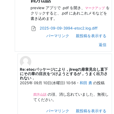
四方山話
preview アプリで .pdf を開き、
を
マークアップ
クリックすると、.pdf にあれこれメモなどを
書き込めます。
2025-09-09-3994-etoc2.log.diff
パーマリンク
親投稿を表示する
返信
Re: etocパッケージにより，jlreqの扉章見出し直下
和田 勇 への返信
にその章の目次をつけようとするが，うまく出力さ
れない．
2025年 09月 10日(水曜日) 10:56
-
和田 勇
の投稿
の項、消し忘れていました、無視し
四方山話
てください。
パーマリンク
親投稿を表示する