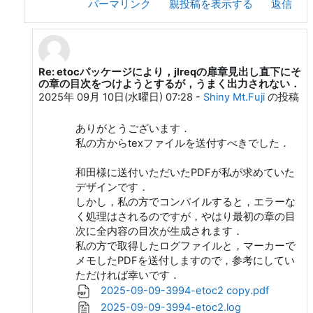
パーマリンク
親投稿を表示する
返信
Re: etocパッケージにより，jlreqの扉章見出し直下にそ
和田 勇 への返信
の章の目次をつけようとするが，うまく出力されない．
2025年 09月 10日(水曜日) 07:28
-
Shiny Mt.Fuji
の投稿
ありがとうございます．
私の方からtexファイルを送付すべきでした．
和田様に送付いただいたPDFが私が求めていた
デザインです．
しかし，私の方でコンパイルすると，エラーな
く処理はされるのですが，やはり最初の章の目
次に全内容の目次が生成されます．
私の方で取得したログファイルと，マーカーで
メモしたPDFを送付しますので，参考にしてい
ただければ幸いです．
2025-09-09-3994-etoc2 copy.pdf
2025-09-09-3994-etoc2.log