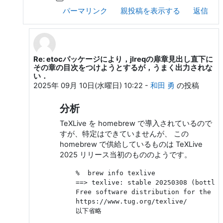
パーマリンク
親投稿を表示する
返信
Re: etocパッケージにより，jlreqの扉章見出し直下に
Shiny Mt.Fuji への返信
その章の目次をつけようとするが，うまく出力されな
い．
2025年 09月 10日(水曜日) 10:22
-
和田 勇
の投稿
分析
TeXLive を homebrew で導入されているので
すが、特定はできていませんが、 この
homebrew で供給しているものは TeXLive
2025 リリース当初のもののようです。
    %  brew info texlive

    ==> texlive: stable 20250308 (bott
    Free software distribution for the Te
    https://www.tug.org/texlive/
