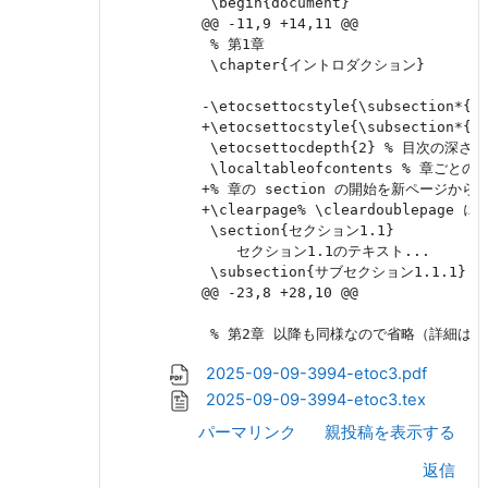
     \begin{document}

    @@ -11,9 +14,11 @@

     % 第1章

     \chapter{イントロダクション}

    -\etocsettocstyle{\subsection*{
    +\etocsettocstyle{\subsection*{
     \etocsettocdepth{2} % 目次の
     \localtableofcontents % 章ごと
    +% 章の section の開始を新ページから始
    +\clearpage% \cleardoublep
     \section{セクション1.1}

        セクション1.1のテキスト...

     \subsection{サブセクション1.1.1}

    @@ -23,8 +28,10 @@

2025-09-09-3994-etoc3.pdf
2025-09-09-3994-etoc3.tex
パーマリンク
親投稿を表示する
返信