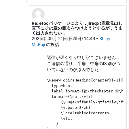
Re: etocパッケージにより，jlreqの扉章見出し
和田 勇 への返信
直下にその章の目次をつけようとするが，うま
く出力されない．
2025年 09月 21日(日曜日) 14:46
-
Shiny
Mt.Fuji
の投稿
返信が遅くなり申し訳ございません．
ご返信の通り，半扉，中扉の区別がつ
いていないのが原因でした．
\RenewTobiraHeading{chapter}{-1}{

  type=han,

  label_format={第\thechapter 章\hspa
  format={\null\vfil

      {\Huge\sffamily\gtfamily\bfser
      \vspace{3\zh}

      \localtableofcontents

      \vfil

    }
