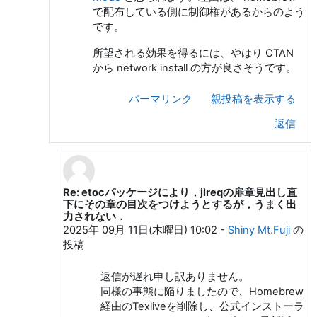
で配布している側に制御権があるからのよう
です。
所望される効果を得るには、やはり CTAN
から network install の方が良さそうです。
パーマリンク
親投稿を表示する
返信
Re: etocパッケージにより，jlreqの扉章見出し直
和田 勇 への返信
下にその章の目次をつけようとするが，うまく出
力されない．
2025年 09月 11日(木曜日) 10:02
-
Shiny Mt.Fuji
の
投稿
返信が遅れ申し訳ありません。
同様の事態に陥りましたので、Homebrew
経由のTexliveを削除し、公式インストーラ