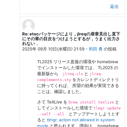
返信
Re: etocパッケージにより，jlreqの扉章見出し直下
和田 勇 への返信
にその章の目次をつけようとするが，うまく出力さ
れない．
2025年 09月 10日(水曜日) 21:59
-
和田 勇
の投稿
TL2025 リリース直後の環境や homebrew
でインストールした環境では、 TL2025 の
最新版から
と
jlreq.cls
jlreq-
をカレントディレクトリ
complements.sty
に持ってくれば、 所望の効果が実現できる
ことは、確認しました。
さて TeXLive を
と
brew install texlive
してインストールした環境で
tlmgr update
とアップデートしようとす
--self --all
ると
tlmgr: action not allowed in system
mode
と怒られます。理由は、 homebrew