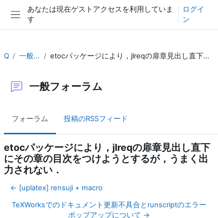
メインコンテンツへスキップする
あなたは現在ゲストアクセスを利用していま
ログイ
す
ン
サイドパネル
QA
一般フォーラム
etocパッケージにより，jlreqの扉章見出し直下にその章の目次をつけようとするが，うまく出力されない．
一般フォーラム
フォーラム
投稿のRSSフィード
etocパッケージにより，jlreqの扉章見出し直下
にその章の目次をつけようとするが，うまく出
力されない．
← [uplatex] rensuji + macro
TeXWorksでのドキュメント更新不具合とrunscriptのエラー
ポップアップについて →