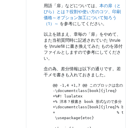
用語「扉」などについては、
本の扉（と
びら）とは？役割や使い方のコツ、印刷
価格～オプション加工について知ろう
（1）～
を参考にしてください。
以上を踏まえ、章毎の「扉」をやめて、
また当初質問時に記述されていた \hrule
を \hrulefill に書き換えてみた ものを添付
ファイルとしますので参考にしてくださ
い。
念の為、差分情報は以下の通りです。若
干メモ書きも入れておきました。
    @@ -1,4 +1,7 @@ このブロックは念の
    -\documentclass[book]{jlreq}

    +%#! lualatex

    +% 洋本？横書き book 形式なので多分 
    +\documentclass[book]{jlreq}%
    +                           %
     \usepackage{etoc}
