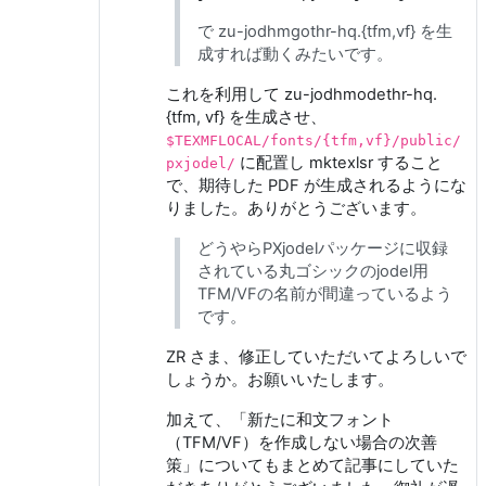
で zu-jodhmgothr-hq.{tfm,vf} を生
成すれば動くみたいです。
これを利用して zu-jodhmodethr-hq.
{tfm, vf} を生成させ、
$TEXMFLOCAL/fonts/{tfm,vf}/public/
に配置し mktexlsr すること
pxjodel/
で、期待した PDF が生成されるようにな
りました。ありがとうございます。
どうやらPXjodelパッケージに収録
されている丸ゴシックのjodel用
TFM/VFの名前が間違っているよう
です。
ZR さま、修正していただいてよろしいで
しょうか。お願いいたします。
加えて、「新たに和文フォント
（TFM/VF）を作成しない場合の次善
策」についてもまとめて記事にしていた