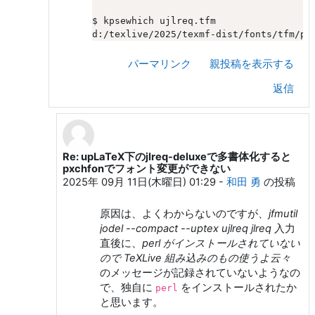
$ kpsewhich ujlreq.tfm

パーマリンク
親投稿を表示する
返信
Re: upLaTeX下のjlreq-deluxeで多書体化すると
ya ra への返信
pxchfonでフォント変更ができない
2025年 09月 11日(木曜日) 01:29
-
和田 勇
の投稿
原因は、よくわからないのですが、
jfmutil
jodel --compact --uptex ujlreq jlreq
入力
直後に、
perl がインストールされていない
ので TeXLive 組み込みのもの使うよ云々
のメッセージが記録されていないようなの
で、独自に
をインストールされたか
perl
と思います。