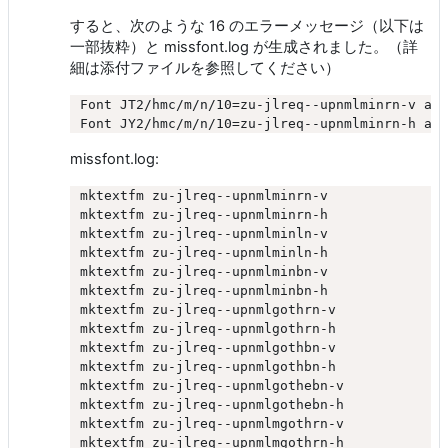
すると、次のような 16 のエラーメッセージ（以下は
一部抜粋）と missfont.log が生成されました。（詳
細は添付ファイルを参照してください）
Font JT2/hmc/m/n/10=zu-jlreq--upnmlminrn-v at 
missfont.log:
mktextfm zu-jlreq--upnmlminrn-v

mktextfm zu-jlreq--upnmlminrn-h

mktextfm zu-jlreq--upnmlminln-v

mktextfm zu-jlreq--upnmlminln-h

mktextfm zu-jlreq--upnmlminbn-v

mktextfm zu-jlreq--upnmlminbn-h

mktextfm zu-jlreq--upnmlgothrn-v

mktextfm zu-jlreq--upnmlgothrn-h

mktextfm zu-jlreq--upnmlgothbn-v

mktextfm zu-jlreq--upnmlgothbn-h

mktextfm zu-jlreq--upnmlgothebn-v

mktextfm zu-jlreq--upnmlgothebn-h

mktextfm zu-jlreq--upnmlmgothrn-v

mktextfm zu-jlreq--upnmlmgothrn-h
