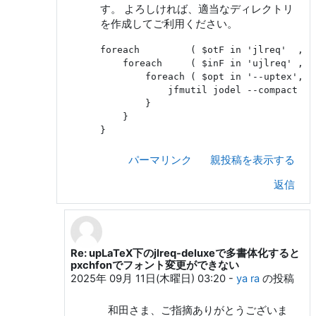
す。 よろしければ、適当なディレクトリ
を作成してご利用ください。
foreach         ( $otF in 'jlreq'  , '
    foreach     ( $inF in 'ujlreq' , '
        foreach ( $opt in '--uptex', '
            jfmutil jodel --compact $o
        }

    }

パーマリンク
親投稿を表示する
返信
Re: upLaTeX下のjlreq-deluxeで多書体化すると
和田 勇 への返信
pxchfonでフォント変更ができない
2025年 09月 11日(木曜日) 03:20
-
ya ra
の投稿
和田さま、ご指摘ありがとうございま