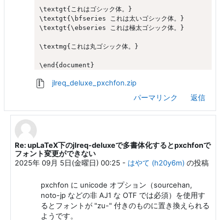
\textgt{これはゴシック体。}

\textgt{\bfseries これは太いゴシック体。}

\textgt{\ebseries これは極太ゴシック体。}

\textmg{これは丸ゴシック体。}

jlreq_deluxe_pxchfon.zip
パーマリンク
返信
Re: upLaTeX下のjlreq-deluxeで多書体化するとpxchfonで
ya ra への返信
フォント変更ができない
2025年 09月 5日(金曜日) 00:25
-
はやて (h20y6m)
の投稿
pxchfon に unicode オプション（sourcehan,
noto-jp などの非 AJ1 な OTF では必須）を使用す
るとフォントが "zu-" 付きのものに置き換えられる
ようです。