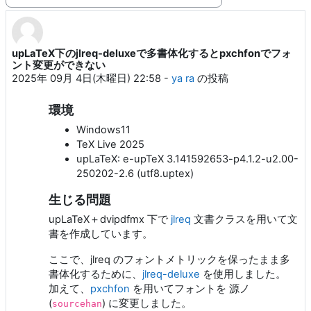
表示モード
upLaTeX下のjlreq-deluxeで多書体化するとpxchfonでフォ
返信数: 14
ント変更ができない
2025年 09月 4日(木曜日) 22:58
-
ya ra
の投稿
環境
Windows11
TeX Live 2025
upLaTeX: e-upTeX 3.141592653-p4.1.2-u2.00-
250202-2.6 (utf8.uptex)
生じる問題
upLaTeX＋dvipdfmx 下で
jlreq
文書クラスを用いて文
書を作成しています。
ここで、jlreq のフォントメトリックを保ったまま多
書体化するために、
jlreq-deluxe
を使用しました。
加えて、
pxchfon
を用いてフォントを 源ノ
(
) に変更しました。
sourcehan