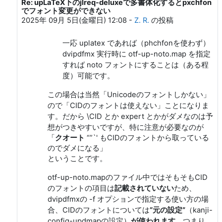
Re: upLaTeX下のjlreq-deluxeで多書体化するとpxchfon
はやて (h20y6m) への返信
でフォント変更ができない
2025年 09月 5日(金曜日) 12:08
-
Z. R.
の投稿
一応 uplatex であれば（phchfonを使わず）
dvipdfmx 実行時に otf-up-noto.map を指定
すれば noto フォントにすることは（ある程
度）可能です。
この場合は当然「Unicodeのフォントしかない」
ので「CIDのフォントは使えない」ことになりま
す。だから \CID とか expert とかがダメなのは予
想がつきやすいですが、特に注意が必要なのが
「
クオート
“”`' もCIDのフォントから取っている
のでダメになる」
ということです。
otf-up-noto.mapのファイル中ではそもそもCID
のフォントの項目は
記載されていない
ため、
dvipdfmxの -f オプションで指定する使い方の場
合、CIDのフォントについては
“元の設定”
（kanji-
config-updmapの設定）
が使われます
。つまり