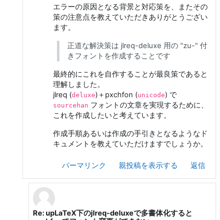
エラーの原因となる背景と対応策を、またその
策の注意点を教えていただきありがとうござい
ます。
正道な解決策は jlreq-deluxe 用の "zu-" 付
きフォントを作成することです
最終的にこれを自作することが最良策であると
理解しました。
jlreq (
)＋pxchfon (
) で
deluxe
unicode
フォントの文章を実現するために、
sourcehan
これを作成したいと考えています。
作成手順あるいは作成の手引きとなるようなド
キュメントを教えていただけますでしょうか。
パーマリンク
親投稿を表示する
返信
Re: upLaTeX下のjlreq-deluxeで多書体化すると
ya ra への返信