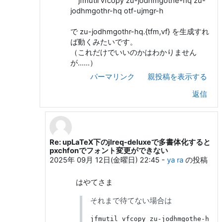
jfmutil vfcopy zu-jodhmgothe-hq zu-
jodhmgothr-hq otf-ujmgr-h
で zu-jodhmgothr-hq.{tfm,vf} を生成すれ
ば動くみたいです。
（これだけでいいのかはわかりません
が……）
パーマリンク
親投稿を表示する
返信
Re: upLaTeX下のjlreq-deluxeで多書体化すると
はやて (h20y6m) への返信
pxchfonでフォント変更ができない
2025年 09月 12日(金曜日) 22:45
-
ya ra
の投稿
はやてさま
それまで待てない場合は