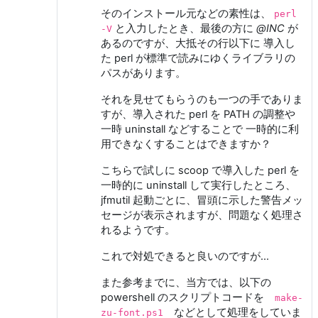
そのインストール元などの素性は、
perl
と入力したとき、最後の方に
@INC
が
-V
あるのですが、大抵その行以下に 導入し
た perl が標準で読みにゆくライブラリの
パスがあります。
それを見せてもらうのも一つの手でありま
すが、導入された perl を PATH の調整や
一時 uninstall などすることで 一時的に利
用できなくすることはできますか？
こちらで試しに scoop で導入した perl を
一時的に uninstall して実行したところ、
jfmutil 起動ごとに、冒頭に示した警告メッ
セージが表示されますが、問題なく処理さ
れるようです。
これで対処できると良いのですが...
また参考までに、当方では、以下の
powershell のスクリプトコードを
make-
などとして処理をしていま
zu-font.ps1