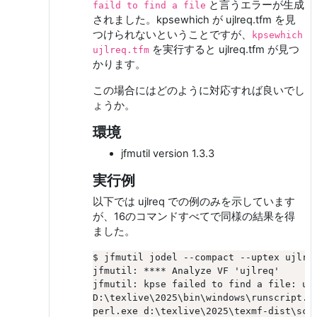
と言うエラーが生成
faild to find a file
されました。kpsewhich が ujlreq.tfm を見
つけられないということですが、
kpsewhich
を実行すると ujlreq.tfm が見つ
ujlreq.tfm
かります。
この場合にはどのように対応すれば良いでし
ょうか。
環境
jfmutil version 1.3.3
実行例
以下では ujlreq での例のみを示しています
が、16のコマンドすべてで同様の結果を得
ました。
$ jfmutil jodel --compact --uptex ujlreq
jfmutil: **** Analyze VF 'ujlreq'

jfmutil: kpse failed to find a file: ujl
D:\texlive\2025\bin\windows\runscript.tl
perl.exe d:\texlive\2025\texmf-dist\scri