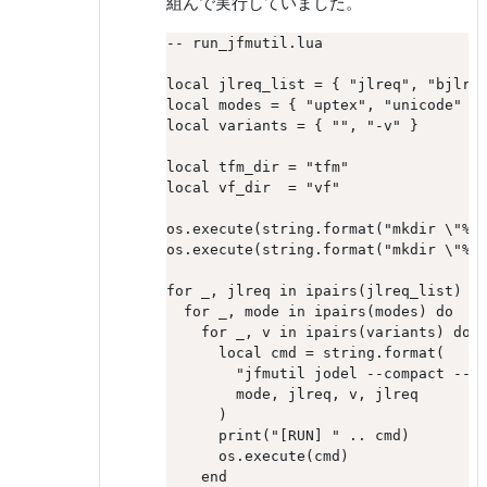
組んで実行していました。
-- run_jfmutil.lua

local jlreq_list = { "jlreq", "bjlreq
local modes = { "uptex", "unicode" }

local variants = { "", "-v" }

local tfm_dir = "tfm"

local vf_dir  = "vf"

os.execute(string.format("mkdir \"%s\
os.execute(string.format("mkdir \"%s\
for _, jlreq in ipairs(jlreq_list) do
  for _, mode in ipairs(modes) do

    for _, v in ipairs(variants) do

      local cmd = string.format(

        "jfmutil jodel --compact --%s
        mode, jlreq, v, jlreq

      )

      print("[RUN] " .. cmd)

      os.execute(cmd)

    end
