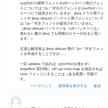
(u)pTeX の標準フォントやotfパッケージ用のフォン
トについては "zu-" 付きのフォントが pxufont パッ
ケージにて提供されていますが、jlreq クラス用フォ
ントや jlreq-deluxe パッケージ用フォントについて
は "zu-" 付きフォントが提供されていません。
（jlreq-deluxe パッケージを（otf パッケージも）
使わない素の jlreq でも同様のエラーが出ると思い
ます。）
正道な解決策は jlreq-deluxe 用の "zu-" 付きフォン
トを作成することですが……
一応 uplatex であれば（phchfonを使わず）
dvipdfmx 実行時に otf-up-noto.map を指定すれば
noto フォントにすることは（ある程度）可能で
す。
パーマリンク
親投稿を表示する
返信