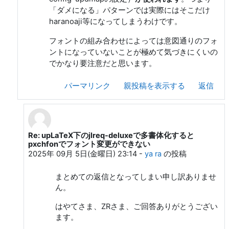
「ダメになる」パターンでは実際にはそこだけ
haranoaji等になってしまうわけです。
フォントの組み合わせによっては意図通りのフォ
ントになっていないことが極めて気づきにくいの
でかなり要注意だと思います。
パーマリンク
親投稿を表示する
返信
Re: upLaTeX下のjlreq-deluxeで多書体化すると
Z. R. への返信
pxchfonでフォント変更ができない
2025年 09月 5日(金曜日) 23:14
-
ya ra
の投稿
まとめての返信となってしまい申し訳ありませ
ん。
はやてさま、ZRさま、ご回答ありがとうござい
ます。