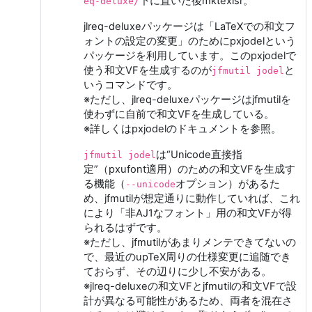
下に置いた後mktexlsr。
eq-deluxe/
jlreq-deluxeパッケージは「LaTeXでの和文フ
ォントの設定の変更」のためにpxjodelという
パッケージを利用しています。このpxjodelで
使う和文VFを生成するのが
と
jfmutil jodel
いうコマンドです。
※ただし、jlreq-deluxeパッケージはjfmutilを
使わずに自前で和文VFを生成している。
※詳しくはpxjodelのドキュメントを参照。
は“Unicode直接指
jfmutil jodel
定”（pxufont適用）のための和文VFを生成す
る機能（
オプション）があるた
--unicode
め、jfmutilが想定通りに動作していれば、これ
により「非AJ1なフォント」用の和文VFが得
られるはずです。
※ただし、jfmutilがあまりメンテできてないの
で、最近のupTeX周りの仕様変更に追随でき
ておらず、その辺りに少し不安がある。
※jlreq-deluxeの和文VFとjfmutilの和文VFで設
計が異なる可能性があるため、両者を混在さ