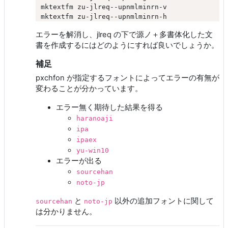
mktextfm zu-jlreq--upnmlminrn-v

エラーを解消し、jlreq の下で源ノ＋多書体化した文
書を作成するにはどのようにすれば良いでしょうか。
補足
pxchfon が指定するフォントによってエラーの有無が
変わることが分かっています。
エラー無く期待した結果を得る
haranoaji
ipa
ipaex
yu-win10
エラーが出る
sourcehan
noto-jp
と
以外の追加フォントに関して
sourcehan
noto-jp
は分かりません。