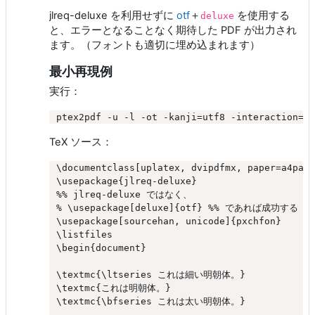
jlreq-deluxe を利用せずに
otf
＋
を使用する
deluxe
と、エラーとなることなく期待した PDF が出力され
ます。（フォントも適切に埋め込まれます）
最小再現例
実行：
TeX ソース：
\documentclass[uplatex, dvipdfmx, paper=a4pape
\usepackage{jlreq-deluxe}

%% jlreq-deluxe ではなく、

% \usepackage[deluxe]{otf} %% であれば成功する

\usepackage[sourcehan, unicode]{pxchfon}

\listfiles

\begin{document}

\textmc{\ltseries これは細い明朝体。}

\textmc{これは明朝体。}

\textmc{\bfseries これは太い明朝体。}
