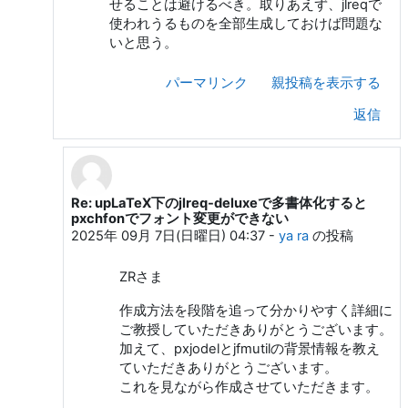
せることは避けるべき。取りあえず、jlreqで
使われうるものを全部生成しておけば問題な
いと思う。
パーマリンク
親投稿を表示する
返信
Re: upLaTeX下のjlreq-deluxeで多書体化すると
Z. R. への返信
pxchfonでフォント変更ができない
2025年 09月 7日(日曜日) 04:37
-
ya ra
の投稿
ZRさま
作成方法を段階を追って分かりやすく詳細に
ご教授していただきありがとうございます。
加えて、pxjodelとjfmutilの背景情報を教え
ていただきありがとうございます。
これを見ながら作成させていただきます。