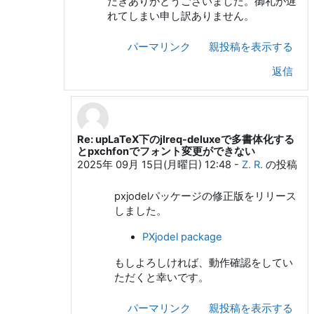
だきありがとうございました。御礼が遅
れてしまい申し訳ありません。
パーマリンク
親投稿を表示する
返信
Re: upLaTeX下のjlreq-deluxeで多書体化する
ya ra への返信
とpxchfonでフォント変更ができない
2025年 09月 15日(月曜日) 12:48
-
Z. R.
の投稿
pxjodelパッケージの修正版をリリース
しました。
PXjodel package
もしよろしければ、動作確認をしてい
ただくと幸いです。
パーマリンク
親投稿を表示する