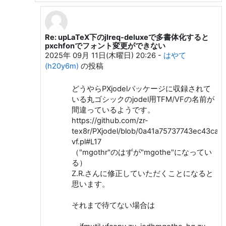
Re: upLaTeX下のjlreq-deluxeで多書体化すると
ya ra への返信
pxchfonでフォント変更ができない
2025年 09月 11日(木曜日) 20:26
-
はやて
(h20y6m)
の投稿
どうやらPXjodelパッケージに収録されて
いる丸ゴシックのjodel用TFM/VFの名前が
間違っているようです。
https://github.com/zr-
tex8r/PXjodel/blob/0a41a75737743ec43ca2
vf.pl#L17
（"mgothr"のはずが"mgothe"になってい
る）
Z.R.さんに修正していただくことになると
思います。
それまで待てない場合は