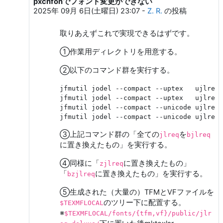
pxchfonでフォント変更ができない
2025年 09月 6日(土曜日) 23:07
-
Z. R.
の投稿
取りあえずこれで実現できるはずです。
①作業用ディレクトリを用意する。
②以下のコマンド群を実行する。
jfmutil jodel --compact --uptex   ujlreq 
jfmutil jodel --compact --uptex   ujlreq-
jfmutil jodel --compact --unicode ujlreq 
jfmutil jodel --compact --unicode ujlreq-
③上記コマンド群の「全ての
を
jlreq
bjlreq
に置き換えたもの」を実行する。
④同様に「
に置き換えたもの」
zjlreq
「
に置き換えたもの」を実行する。
bzjlreq
⑤生成された（大量の）TFMとVFファイルを
のツリー下に配置する。
$TEXMFLOCAL
※
$TEXMFLOCAL/fonts/{tfm,vf}/public/jlr