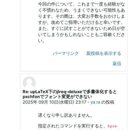
今回の件について、これまで一度も経験がな
く不慣れなため、うまくできない可能性もあ
ります。その際は、大変お手数をおかけしま
すが、改めてご指導いただけると幸いです。
また、すぐに試すことができないため日が空
いてしまうかもしれないこともご容赦くださ
い。
パーマリンク
親投稿を表示する
返信
Re: upLaTeX下のjlreq-deluxeで多書体化すると
Z. R. への返信
pxchfonでフォント変更ができない
2025年 09月 10日(水曜日) 23:17
-
ya ra
の投稿
遅くなり申し訳ありません。
指定されたコマンドを実行すると、
kpse