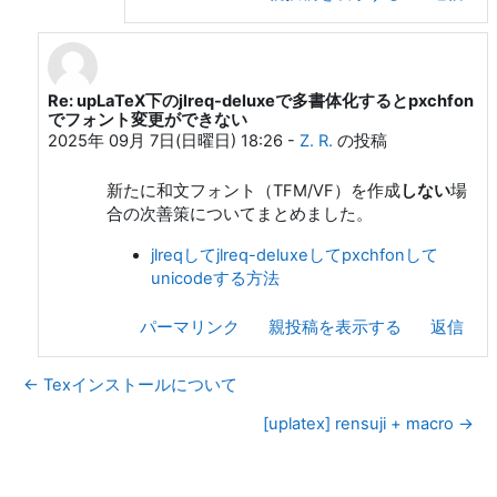
Re: upLaTeX下のjlreq-deluxeで多書体化するとpxchfon
はやて (h20y6m) への返信
でフォント変更ができない
2025年 09月 7日(日曜日) 18:26
-
Z. R.
の投稿
新たに和文フォント（TFM/VF）を作成
しない
場
合の次善策についてまとめました。
jlreqしてjlreq-deluxeしてpxchfonして
unicodeする方法
パーマリンク
親投稿を表示する
返信
← Texインストールについて
[uplatex] rensuji + macro →