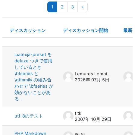
ページ 1
ページ 2
ページ 3
次のページ
1
2
3
»
ディスカッション
ディスカッション開始
最新
ステータス
ディスカッション一覧です。100 / 2
luatexja-preset を
deluxe つきで使用
しているとき
\bfseries と
Lemures Lemniscati
\gtfamily の組み合
2026年 07月 5日
わせで \bfseries が
効かないことがあ
る．
t tk
utf-8のテスト
2007年 10月 29日
PHP Markdown
ya ra