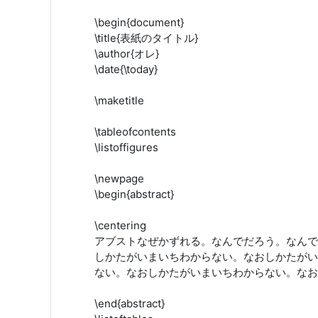
\begin{document}
\title{表紙のタイトル}
\author{オレ}
\date{\today}
\maketitle
\tableofcontents
\listoffigures
\newpage
\begin{abstract}
\centering
アブストなぜかずれる。なんでだろう。なんで
しかたがいまいちわからない。なおしかたがい
ない。なおしかたがいまいちわからない。なお
\end{abstract}