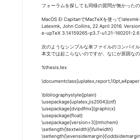
フォーラムを探しても同様の質問が無かったの
MacOS El CapitanでMacTeXを使ってlat
Latexmk, John Collins, 22 April 2016. Versio
e-upTeX 3.14159265-p3.7-u1.21-160201-2.6 (
次のようなシンプルな単ファイルのコンパイルに
本文では起こらないのですが、なにが原因なの
%thesis.tex
\documentclass[uplatex,report,10pt,a4paper
\bibliographystyle{jplain}
\usepackage[uplatex,jis2004]{otf}
\usepackage[dvipdfmx]{graphicx}
\usepackage{float}
\usepackage[version=3]{mhchem}
\setlength{\textwidth}{\fullwidth}
\setlength{\evensidemargin}{\oddsidemargin