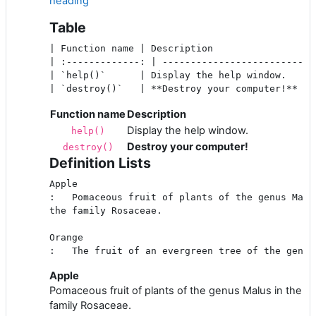
heading
Table
| Function name | Description                   
| :-------------: | ----------------------------
| `help()`      | Display the help window.      
Function name
Description
Display the help window.
help()
Destroy your computer!
destroy()
Definition Lists
Apple

:   Pomaceous fruit of plants of the genus Malus
the family Rosaceae.

Orange

Apple
Pomaceous fruit of plants of the genus Malus in the
family Rosaceae.