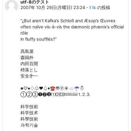
utf-8のテスト
2007年 10月 29日(月曜日) 23:24
-
t tk
の投稿
“¿But aren’t Kafka’s Schloß and Æsop’s Œuvres
often naïve vis-à-vis the dæmonic phœnix’s official
rôle
in fluffy soufflés?”
髙島屋
森鷗外
内田百閒
杮落とし
安全 㐧一
♣♡♠♢♧♥♤♦☎〠〶☀☁☂☃
①②③❶❷❸⑴⑵⑶ⅠⅡⅢⅰⅱⅲ⒈⒉⒊
科学技術
科学技术
科學技術
과학기술