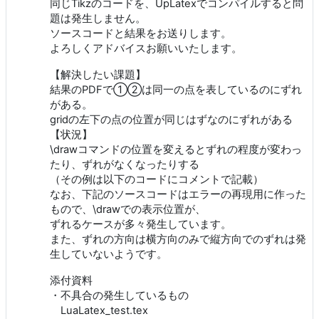
同じTikzのコードを、UpLatexでコンパイルすると問
題は発生しません。
ソースコードと結果をお送りします。
よろしくアドバイスお願いいたします。
【解決したい課題】
結果のPDFで①②は同一の点を表しているのにずれ
がある。
gridの左下の点の位置が同じはずなのにずれがある
【状況】
\drawコマンドの位置を変えるとずれの程度が変わっ
たり、ずれがなくなったりする
（その例は以下のコードにコメントで記載）
なお、下記のソースコードはエラーの再現用に作った
もので、\drawでの表示位置が、
ずれるケースが多々発生しています。
また、ずれの方向は横方向のみで縦方向でのずれは発
生していないようです。
添付資料
・不具合の発生しているもの
LuaLatex_test.tex