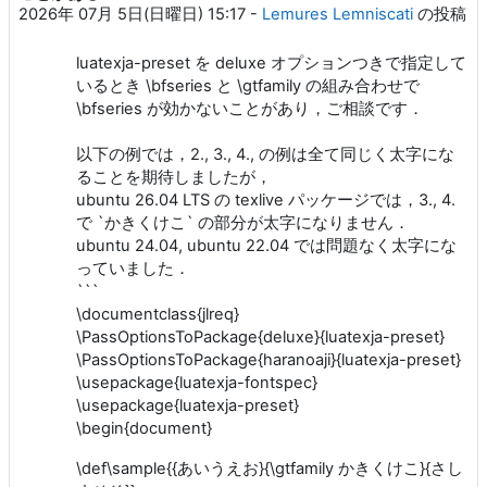
2026年 07月 5日(日曜日) 15:17
-
Lemures Lemniscati
の投稿
luatexja-preset を deluxe オプションつきで指定して
いるとき \bfseries と \gtfamily の組み合わせで
\bfseries が効かないことがあり，ご相談です．
以下の例では，2., 3., 4., の例は全て同じく太字にな
ることを期待しましたが，
ubuntu 26.04 LTS の texlive パッケージでは，3., 4.
で `かきくけこ` の部分が太字になりません．
ubuntu 24.04, ubuntu 22.04 では問題なく太字にな
っていました．
```
\documentclass{jlreq}
\PassOptionsToPackage{deluxe}{luatexja-preset}
\PassOptionsToPackage{haranoaji}{luatexja-preset}
\usepackage{luatexja-fontspec}
\usepackage{luatexja-preset}
\begin{document}
\def\sample{{あいうえお}{\gtfamily かきくけこ}{さし