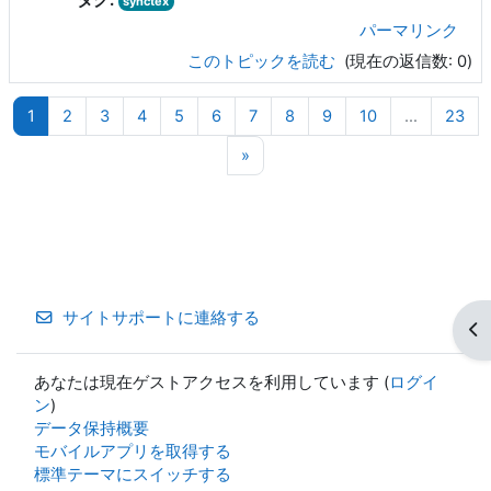
タグ:
synctex
パーマリンク
このトピックを読む
(現在の返信数: 0)
ページ 1
ページ 2
ページ 3
ページ 4
ページ 5
ページ 6
ページ 7
ページ 8
ページ 9
ページ 10
ペー
1
2
3
4
5
6
7
8
9
10
…
23
次のページ
»
サイトサポートに連絡する
ブ
あなたは現在ゲストアクセスを利用しています (
ログイ
ン
)
データ保持概要
モバイルアプリを取得する
標準テーマにスイッチする