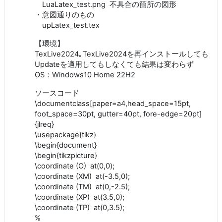
LuaLatex_test.png 不具合の箇所の図形
・意図通りのもの
upLatex_test.tex
【環境】
TexLive2024｡TexLive2024を再インストールしても
Updateを適用してもしなくても結果は変わらず
OS：Windows10 Home 22H2
ソースコード
\documentclass[paper=a4,head_space=15pt,
foot_space=30pt, gutter=40pt, fore-edge=20pt]
{jlreq}
\usepackage{tikz}
\begin{document}
\begin{tikzpicture}
\coordinate (O) at(0,0);
\coordinate (XM) at(-3.5,0);
\coordinate (TM) at(0,-2.5);
\coordinate (XP) at(3.5,0);
\coordinate (TP) at(0,3.5);
%