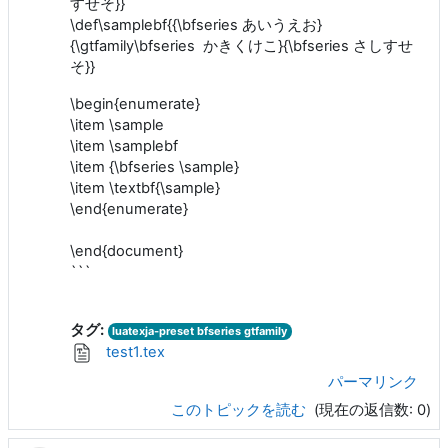
すせそ}}
\def\samplebf{{\bfseries あいうえお}
{\gtfamily\bfseries かきくけこ}{\bfseries さしすせ
そ}}
\begin{enumerate}
\item \sample
\item \samplebf
\item {\bfseries \sample}
\item \textbf{\sample}
\end{enumerate}
\end{document}
```
タグ:
luatexja-preset bfseries gtfamily
test1.tex
パーマリンク
このトピックを読む
(現在の返信数: 0)