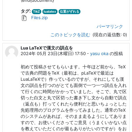
\end{document}
タグ:
TikZ
lualatex
位置がずれる
Files.zip
パーマリンク
このトピックを読む
(現在の返信数: 0)
Lua LaTeXで漢文の訓点を
2024年 05月 23日(木曜日) 17:50
-
yasu oka
の投稿
初めて投稿させてもらいます。十年ほど前から、TeX
で古典の問題をTeX（最初は、pLaTeXで最近は
LuaLaTeXで）作っているのですが、それにしても漢
文の訓点を打つのがとても面倒で一つ一つ訓点を入れ
て行くのに時間がかかっていました。そこで、丸で区
切った白文と丸で区切った書き下し文から自動で訓点
（返点も）打ってくれたら便利だと思いちょっとした
先処理用のプログラムを作ってみました。通常のTeX
のシステムがあれば、そのまま走るようにしてありま
すので、お使いくださってご意見（うまくいかない点
を教えていただくのが最もありがたいのですが）をお