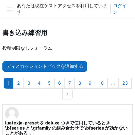
メインコンテンツへスキップする
あなたは現在ゲストアクセスを利用していま
ログイ
す
ン
サイドパネル
書き込み練習用
投稿制限なしフォーラム
ディスカッショントピックを追加する
ページ 1
ページ 2
ページ 3
ページ 4
ページ 5
ページ 6
ページ 7
ページ 8
ページ 9
ページ 10
ペー
1
2
3
4
5
6
7
8
9
10
…
23
次のページ
»
luatexja-preset を deluxe つきで使用しているとき
\bfseries と \gtfamily の組み合わせで \bfseries が効かない
ことがある．