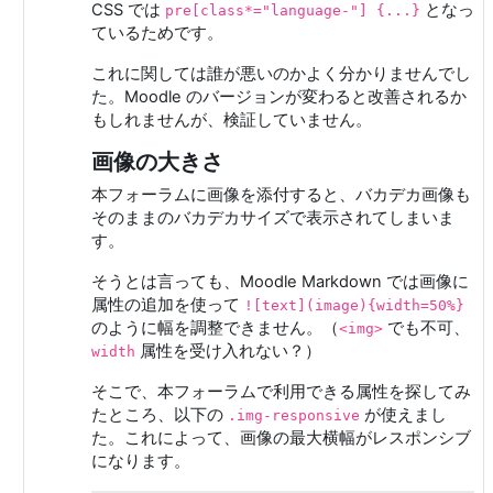
CSS では
となっ
pre[class*="language-"] {...}
ているためです。
これに関しては誰が悪いのかよく分かりませんでし
た。Moodle のバージョンが変わると改善されるか
もしれませんが、検証していません。
画像の大きさ
本フォーラムに画像を添付すると、バカデカ画像も
そのままのバカデカサイズで表示されてしまいま
す。
そうとは言っても、Moodle Markdown では画像に
属性の追加を使って
![text](image){width=50%}
のように幅を調整できません。（
でも不可、
<img>
属性を受け入れない？）
width
そこで、本フォーラムで利用できる属性を探してみ
たところ、以下の
が使えまし
.img-responsive
た。これによって、画像の最大横幅がレスポンシブ
になります。