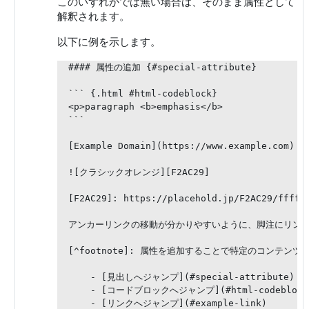
このいずれかでは無い場合は、そのまま属性として
解釈されます。
以下に例を示します。
#### 属性の追加 {#special-attribute}

``` {.html #html-codeblock}

<p>paragraph <b>emphasis</b>

```

[Example Domain](https://www.example.com) {#
![クラシックオレンジ][F2AC29]

[F2AC29]: https://placehold.jp/F2AC29/ffffff
アンカーリンクの移動が分かりやすいように、脚注にリンクを配置
[^footnote]: 属性を追加することで特定のコンテンツ
    - [見出しへジャンプ](#special-attribute)

    - [コードブロックへジャンプ](#html-codeblock)
    - [リンクへジャンプ](#example-link)
