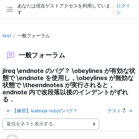
メインコンテンツへスキップする
あなたは現在ゲストアクセスを利用していま
ログイ
す
ン
サイドパネル
test
一般フォーラム
一般フォーラム
jlreq \endnote のバグ？ \obeylines が有効な状
態で \endnote を使用し，\obeylines が無効な
状態で \theendnotes が実行されると，
endnote 内で改段落以後のインデントがずれ
る．
← 【練習】luatexja-rubyのバグ？
テスト⛄ →
表示モード