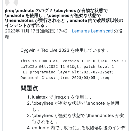
jlreq \endnote のバグ？ \obeylines が有効な状態で
返信数: 0
\endnote を使用し，\obeylines が無効な状態で
\theendnotes が実行されると，endnote 内で改段落以後の
インデントがずれる．
2023年 11月 17日(金曜日) 17:42
-
Lemures Lemniscati
の投
稿
Cygwin + Tex Live 2023 を使用しています．
This is LuaHBTeX, Version 1.16.0 (TeX Live 2023/
LaTeX2e &lt;2022-11-01&gt; patch level 1

 L3 programming layer &lt;2023-02-22&gt;

問題点
lualatex で jlreq.cls を使用し，
\obeylines が有効な状態で \endnote を使用
し，
\obeylines が無効な状態で \theendnotes が実
行されると，
endnote 内で，改行による改段落以後のインデ