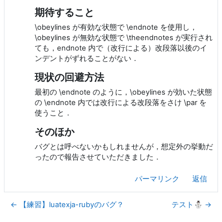
期待すること
\obeylines が有効な状態で \endnote を使用し，
\obeylines が無効な状態で \theendnotes が実行され
ても，endnote 内で（改行による）改段落以後のイ
ンデントがずれることがない．
現状の回避方法
最初の \endnote のように，\obeylines が効いた状態
の \endnote 内では改行による改段落をさけ \par を
使うこと．
そのほか
バグとは呼べないかもしれませんが，想定外の挙動だ
ったので報告させていただきました．
パーマリンク
返信
← 【練習】luatexja-rubyのバグ？
テスト⛄ →