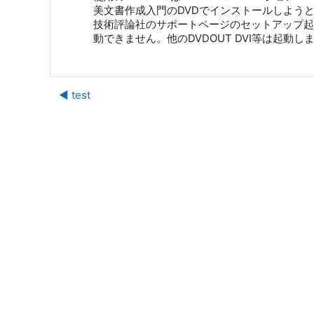
美文書作成入門のDVDでインストールしよう
技術評論社のサポートページのセットアップ起動補助
動できません。他のDVDOUT DVI等は起
◀︎ test