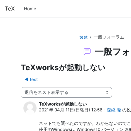
メインコンテンツへスキップする
TeX
Home
test
一般フォーラム
一般フォ
TeXworksが起動しない
◀︎ test
表示モード
TeXworksが起動しない
返信数: 0
2021年 04月 11日(日曜日) 12:56
-
森継 隆
の投
ネットでも調べたのですが、わからないのでこ
使用のWindowsは Windows10 バージョン 20