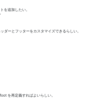
ライトを追加したい。
"
を使ってヘッダーとフッターをカスタマイズできるらしい。
\@evenfoot を再定義すればよいらしい。