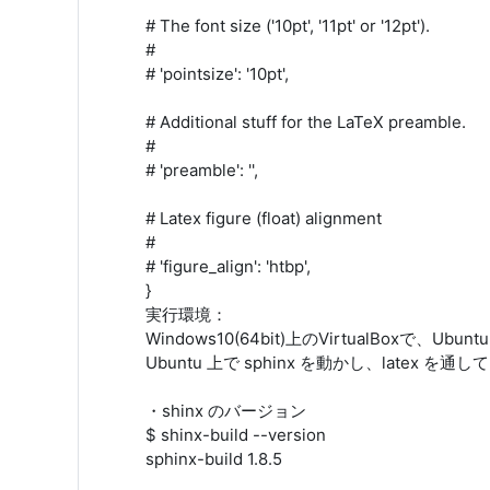
# The font size ('10pt', '11pt' or '12pt').
#
# 'pointsize': '10pt',
# Additional stuff for the LaTeX preamble.
#
# 'preamble': '',
# Latex figure (float) alignment
#
# 'figure_align': 'htbp',
}
実行環境：
Windows10(64bit)上のVirtualBoxで、Ubu
Ubuntu 上で sphinx を動かし、latex 
・shinx のバージョン
$ shinx-build --version
sphinx-build 1.8.5