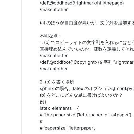
\def\@oddhead{\rightmark\hfil\thepage}
\makeatother
(a) のほうが自由度が高いが、文字列を追加す
不明な点：
1. (b) でコピーライトの文字列を入れるには
直接埋め込んでいいのか、変数を定義してそれ
\makeatletter
\def\@oddfoot{"Copyrightの文字列"\rightmark\
\makeatother
2. (b) を書く場所
sphinx の場合、latex のオプションは conf.py 
(b) をどこにどんな風に書けばよいのか？
例）
latex_elements = {
# The paper size ('letterpaper' or 'a4paper').
#
# 'papersize': 'letterpaper',