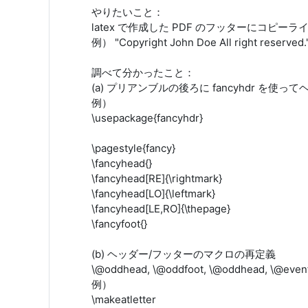
やりたいこと：
latex で作成した PDF のフッターにコピー
例） "Copyright John Doe All right reserved.
調べて分かったこと：
(a) プリアンブルの後ろに fancyhdr 
例）
\usepackage{fancyhdr}
\pagestyle{fancy}
\fancyhead{}
\fancyhead[RE]{\rightmark}
\fancyhead[LO]{\leftmark}
\fancyhead[LE,RO]{\thepage}
\fancyfoot{}
(b) ヘッダー/フッターのマクロの再定義
\@oddhead, \@oddfoot, \@oddhead, 
例）
\makeatletter