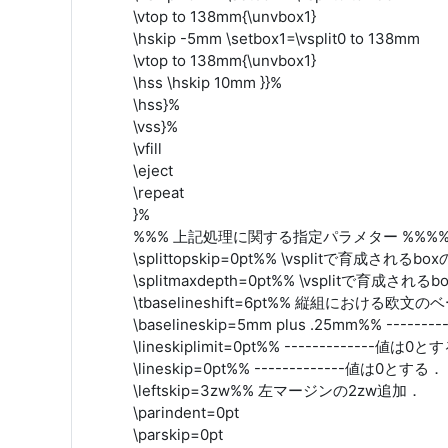
\vtop to 138mm{\unvbox1}
\hskip -5mm \setbox1=\vsplit0 to 138mm
\vtop to 138mm{\unvbox1}
\hss \hskip 10mm }}%
\hss}%
\vss}%
\vfill
\eject
\repeat
}%
%%% 上記処理に関する指定パラメター %%%%%
\splittopskip=0pt%% \vsplitで育成され
\splitmaxdepth=0pt%% \vsplitで育成
\tbaselineshift=6pt%% 縦組における欧
\baselineskip=5mm plus .25mm%% ---
\lineskiplimit=0pt%% -------------値は0
\lineskip=0pt%% -------------値は0とする．
\leftskip=3zw%% 左マージンの2zw追加．
\parindent=0pt
\parskip=0pt