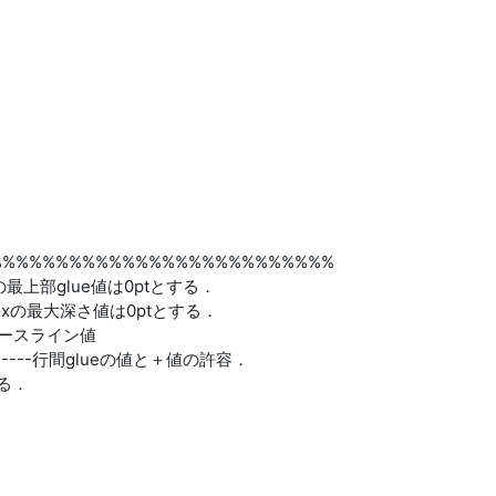
%%%%%%%%%%%%%%%%%%%%%%%%
るboxの最上部glue値は0ptとする．
されるboxの最大深さ値は0ptとする．
文のベースライン値
----------行間glueの値と＋値の許容．
とする．