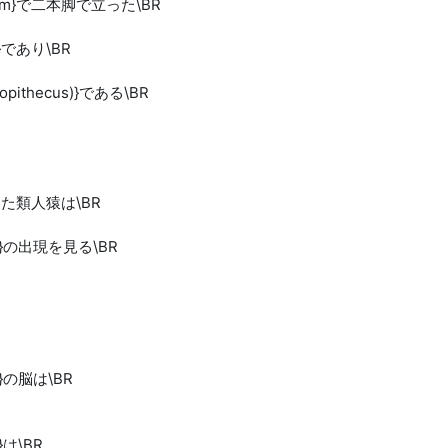
ninerm}で二本脚で立った\BR
erm}であり\BR
ralopithecus)}である\BR
m}に出た類人猿は\BR
inerm}の出現を見る\BR
erm}の脳は\BR
m}は\BR