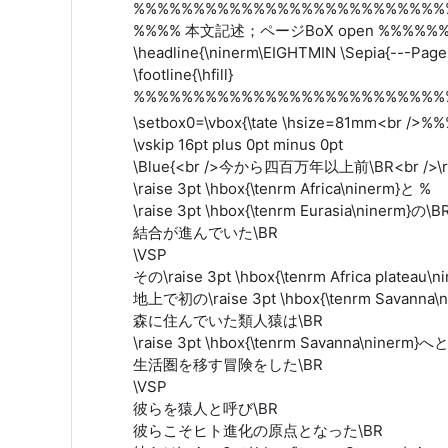
%%%%%%%%%%%%%%%%%%%%%%%%%%
%%%% 本文記述；ページBoX open %%%%%
\headline{\ninerm\EIGHTMIN \Sepia{---Page
\footline{\hfill}
%%%%%%%%%%%%%%%%%%%%%%%%%%
\setbox0=\vbox{\tate \hsize=81mm<b
\vskip 16pt plus 0pt minus 0pt
\Blue{<br />今から四百万年以上前\BR<br />\raise
\raise 3pt \hbox{\tenrm Africa\ninerm}と %
\raise 3pt \hbox{\tenrm Eurasia\ninerm}の\B
結合が進んでいた\BR
\VSP
その\raise 3pt \hbox{\tenrm Africa plateau\
地上で初の\raise 3pt \hbox{\tenrm Savanna
森に住んでいた類人猿は\BR
\raise 3pt \hbox{\tenrm Savanna\ninerm}へ
生活圏を移す冒険をした\BR
\VSP
彼らを猿人と呼び\BR
彼らこそヒト進化の原点となった\BR