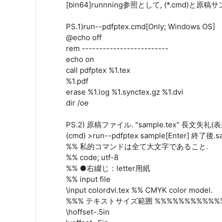
[bin64]runnning参照として, (*.cmd)
PS.1)run--pdfptex.cmd[Only; Windows OS]
@echo off
rem -------------------------
echo on
call pdfptex %1.tex
%1.pdf
erase %1.log %1.synctex.gz %1.dvi
dir /oe
PS.2) 原稿ファイル. "sample.tex" 長文失礼(表
(cmd) >run--pdfptex sample[Enter] 終了後
%% 私的コマンドは全て大文字であること.
%% code; utf-8
%% ●右綴じ：letter用紙
%% input file
\input colordvi.tex %% CMYK color model.
%%% テキストサイズ範囲 %%%%%%%%%%%
\hoffset-.5in