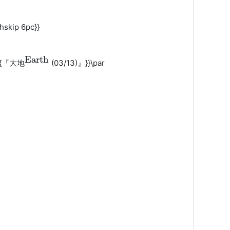
hskip 6pc}}
Earth
ue{『大地
(03/13)』}}\par
Earth