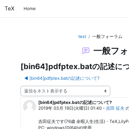
メインコンテンツへスキップする
TeX
Home
test
一般フォーラム
一般フォ
[bin64]pdfptex.batの記述
◀︎ [bin64]pdfptex.batの記述について?
表示モード
[bin64]pdfptex.batの記述について?
返信数: 0
2019年 03月 19日(火曜日) 01:40
-
吉田 征夫
吉田征夫です(76歳 余暇人生(生活)・TeX,Lily
PC; windows10(64bit)使用