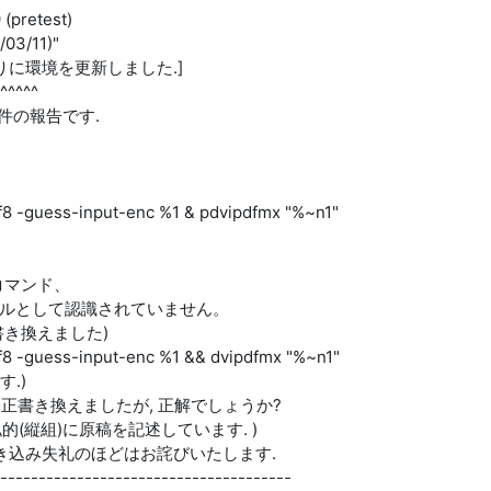
(pretest)
/03/11)"
年半ぶりに環境を更新しました.]
^^^^^
1件の報告です.
f8 -guess-input-enc %1 & pdvipdfmx "%~n1"
部コマンド、
ァイルとして認識されていません。
下記に書き換えました)
f8 -guess-input-enc %1 && dvipdfmx "%~n1"
す.)
先で修正書き換えましたが, 正解でしょうか?
で私的(縦組)に原稿を記述しています. )
き込み失礼のほどはお詫びいたします.
--------------------------------------