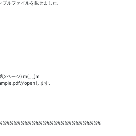
と原稿サンプルファイルを載せました.
裏2ページ) m(_ _)m
.sample.pdfがopenします.
%%%%%%%%%%%%%%%%%%%%%%%%%%%%