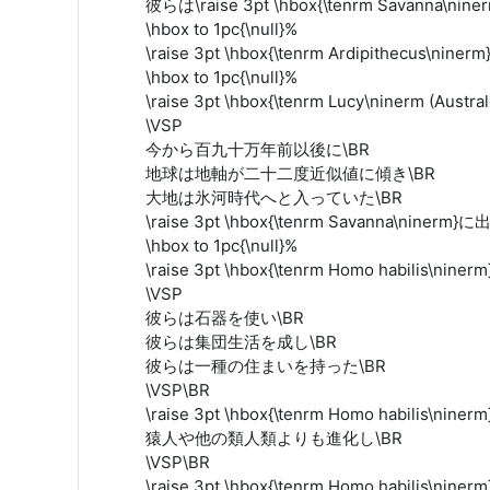
彼らは\raise 3pt \hbox{\tenrm Savanna\
\hbox to 1pc{\null}%
\raise 3pt \hbox{\tenrm Ardipithecus\nin
\hbox to 1pc{\null}%
\raise 3pt \hbox{\tenrm Lucy\ninerm (Aust
\VSP
今から百九十万年前以後に\BR
地球は地軸が二十二度近似値に傾き\BR
大地は氷河時代へと入っていた\BR
\raise 3pt \hbox{\tenrm Savanna\niner
\hbox to 1pc{\null}%
\raise 3pt \hbox{\tenrm Homo habilis\n
\VSP
彼らは石器を使い\BR
彼らは集団生活を成し\BR
彼らは一種の住まいを持った\BR
\VSP\BR
\raise 3pt \hbox{\tenrm Homo habilis\nin
猿人や他の類人類よりも進化し\BR
\VSP\BR
\raise 3pt \hbox{\tenrm Homo habilis\niner