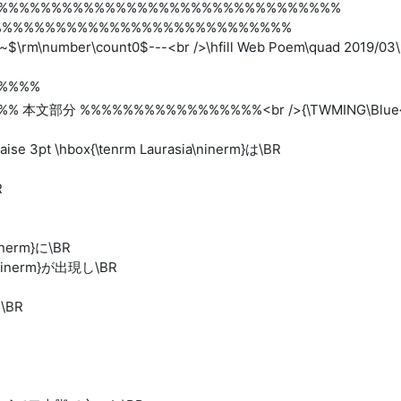
%%%%%%%%%%%%%%%%%%%%%%%%%%%%%%%%
%%%%%%%%%%%%%%%%%%%%%%%%%%%%
~$\rm\number\count0$---<br />\hfill Web Poem\quad 2019/03\
%%%%
r />%%%% 本文部分 %%%%%%%%%%%%%%%%%<br />{\TWMING\Bl
 3pt \hbox{\tenrm Laurasia\ninerm}は\BR
R
ninerm}に\BR
\ninerm}が出現し\BR
と\BR