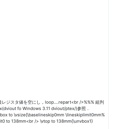
値参照後レジスタ値を空にし，loop....repart<br />%%% 組判
 fo Windows 3.11 dviout/ptex/)参照．
 to \vsize{\baselineskip0mm \lineskiplimit0mm%
lit0 to 138mm<br /> \vtop to 138mm{\unvbox1}