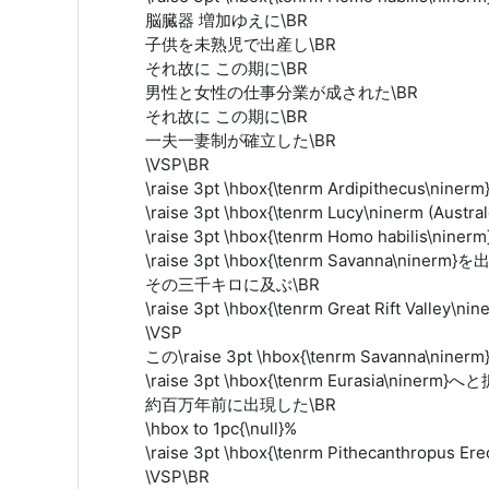
脳臓器 増加ゆえに\BR
子供を未熟児で出産し\BR
それ故に この期に\BR
男性と女性の仕事分業が成された\BR
それ故に この期に\BR
一夫一妻制が確立した\BR
\VSP\BR
\raise 3pt \hbox{\tenrm Ardipithecus\niner
\raise 3pt \hbox{\tenrm Lucy\ninerm (Austr
\raise 3pt \hbox{\tenrm Homo habilis\niner
\raise 3pt \hbox{\tenrm Savanna\nine
その三千キロに及ぶ\BR
\raise 3pt \hbox{\tenrm Great Rift Vall
\VSP
この\raise 3pt \hbox{\tenrm Savanna\nin
\raise 3pt \hbox{\tenrm Eurasia\niner
約百万年前に出現した\BR
\hbox to 1pc{\null}%
\raise 3pt \hbox{\tenrm Pithecanthropus 
\VSP\BR