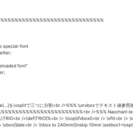
%%%%%%%%%%%%%%%%%%%%%%%%%%%%%%%
 special-font
ter;
eloaded font"
r;
 \hsize{...]を\vsplitで三つに分割<br />%%% \unvboxでテキスト
%%%%%%%%%%%%%%%%%%<br />%%% Naochan!.tex(dviout
\def\TRIO{%<br /> \loop\ifvbox0<br /> \vfill<br /> \vbox
 /> \vbox{\tate<br /> \hbox to 240mm{\hskip 10mm \setbox1=\vsp