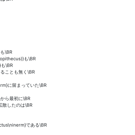
m}も\BR
alopithecus)}も\BR
m}も\BR
rm}を出ることも無く\BR
ey\ninerm}に留まっていた\BR
erm}から最初に\BR
m}へと拡散したのは\BR
Erectus\ninerm}である\BR