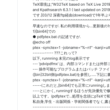
TeX環境は;"W32TeX based on TeX Live 2019 
and Kpathsearch 6.3.1 ( last updated on 2019
です.[03/12 深夜ftp経由(download)で1
^^^^^^^^^^^^^^^^^^^^^^^^^^^^^^^^^^^^^^^^^^^^^
早速なのですが. 私の利用環境から...更新後の
1)[bin64]での
● pdfptex.bat の記述ですが.
@echo off
ptex -synctex=1 -jobname="%~n1" -kanji=ut
------------ ???これって?
以下, runnning 未完のlog表示です
--- 'pdvipdfmx' は、内部コマンドまたは外
--- 操作可能なプログラムまたはバッチ フ
([bin]32bit側(pdfptex.bat)を参照し.....
ptex -synctex=1 -jobname="%~n1" -kanji=ut
-----(これだと,[bin64]でも正常にrunningしま
----とにかく, runningするほうが先決優
以上です。(pdfptexで...処理を念頭にpTeX
私自身,学生・出版関係・学術関係者でなく,書
---------------------------------------------