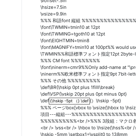
\voffset-.5in
\hsize=7.5in
\vsize=9.9in
%%% 和語font 縦組 %%%%%%%%%%%%%
\font\TWMIN=tmin10 at 12pt
\font\TWMING=tgoth10 at 12pt
\font\EIGHTMIN=tmin8
\font\MAGNIFY=tmin10 at 100pt%% would use
\TWMIN%%和語標準フォント指定12pt 2byte-let
%%% CM font %%%%%%%%
\font\ninerm=cmr9%%Only add-name at "\pr
\ninerm%%欧米標準フォント指定9pt 7bit-lette
%%% その他 %%%%%%%%%
\def\BR{\hskip 0pt plus 1filll\break}
\def\VSP{\vskip 20pt plus 0pt minus 0pt}
\def
{）\hskip -5pt}
{\hskip -5pt （} \def
{\hskip -5pt （} \def
%%% ページbox[vbox to \vsize{\hbox to
項目---縦組---%%%%%%%%%%%%%%%%%%%%%%%
%%%%%%%%%%<br />%%% 3段組：マクロ名\TRIO<br />
<br /> \vss<br /> \hbox to \hsize{\hss%<br
\hskip -5mm \setbox1=\vsplit0 to 138mm