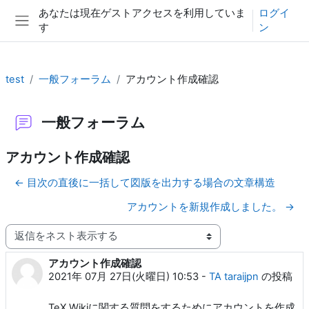
メインコンテンツへスキップする
あなたは現在ゲストアクセスを利用していま
ログイ
す
ン
サイドパネル
test
一般フォーラム
アカウント作成確認
一般フォーラム
アカウント作成確認
← 目次の直後に一括して図版を出力する場合の文章構造
アカウントを新規作成しました。 →
表示モード
アカウント作成確認
返信数: 0
2021年 07月 27日(火曜日) 10:53
-
TA taraijpn
の投稿
TeX Wikiに関する質問をするためにアカウントを作成