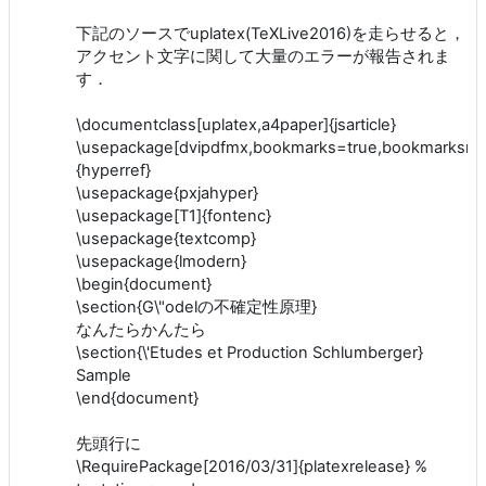
下記のソースでuplatex(TeXLive2016)を走らせると，
アクセント文字に関して大量のエラーが報告されま
す．
\documentclass[uplatex,a4paper]{jsarticle}
\usepackage[dvipdfmx,bookmarks=true,bookmarksnu
{hyperref}
\usepackage{pxjahyper}
\usepackage[T1]{fontenc}
\usepackage{textcomp}
\usepackage{lmodern}
\begin{document}
\section{G\"odelの不確定性原理}
なんたらかんたら
\section{\'Etudes et Production Schlumberger}
Sample
\end{document}
先頭行に
\RequirePackage[2016/03/31]{platexrelease} %