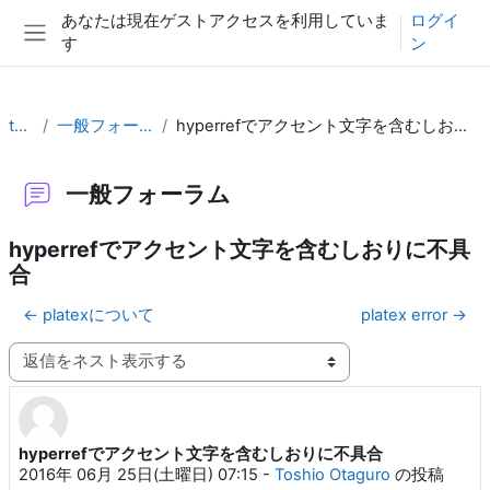
メインコンテンツへスキップする
あなたは現在ゲストアクセスを利用していま
ログイ
す
ン
サイドパネル
test
一般フォーラム
hyperrefでアクセント文字を含むしおりに不具合
一般フォーラム
hyperrefでアクセント文字を含むしおりに不具
合
← platexについて
platex error →
表示モード
hyperrefでアクセント文字を含むしおりに不具合
返信数: 0
2016年 06月 25日(土曜日) 07:15
-
Toshio Otaguro
の投稿