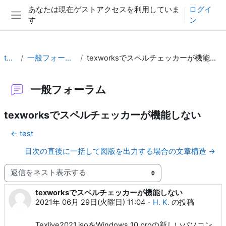
メインコンテンツへスキップする
あなたは現在ゲストアクセスを利用していま
ログイ
す
ン
サイドパネル
test
一般フォーラム
texworksでスペルチェッカーが機能しない
一般フォーラム
texworksでスペルチェッカーが機能しない
← test
目次の直後に一括して図版を出力する場合の文章構造 →
表示モード
texworksでスペルチェッカーが機能しない
返信数: 0
2021年 06月 29日(火曜日) 11:04
-
H. K.
の投稿
Texlive2021.isoをWindows 10 proの新しいパソコン