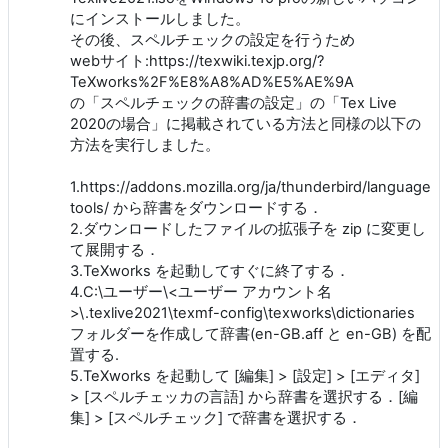
にインストールしました。
その後、スペルチェックの設定を行うため
webサイト:https://texwiki.texjp.org/?
TeXworks%2F%E8%A8%AD%E5%AE%9A
の「スペルチェックの辞書の設定」の「Tex Live
2020の場合」に掲載されている方法と同様の以下の
方法を実行しました。
1.https://addons.mozilla.org/ja/thunderbird/language-
tools/ から辞書をダウンロードする．
2.ダウンロードしたファイルの拡張子を zip に変更し
て展開する．
3.TeXworks を起動してすぐに終了する．
4.C:\ユーザー\<ユーザー アカウント名
>\.texlive2021\texmf-config\texworks\dictionaries
フォルダーを作成して辞書(en-GB.aff と en-GB) を配
置する.
5.TeXworks を起動して [編集] > [設定] > [エディタ]
> [スペルチェッカの言語] から辞書を選択する．[編
集] > [スペルチェック] で辞書を選択する．