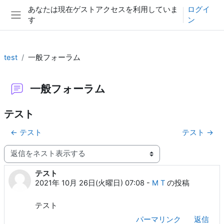
メインコンテンツへスキップする
あなたは現在ゲストアクセスを利用していま
ログイ
す
ン
サイドパネル
test
一般フォーラム
一般フォーラム
テスト
← テスト
テスト →
表示モード
テスト
返信数: 0
2021年 10月 26日(火曜日) 07:08
-
M T
の投稿
テスト
パーマリンク
返信