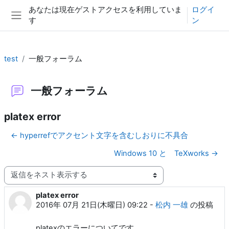
メインコンテンツへスキップする
あなたは現在ゲストアクセスを利用していま
ログイ
す
ン
サイドパネル
test
一般フォーラム
一般フォーラム
platex error
← hyperrefでアクセント文字を含むしおりに不具合
Windows 10 と TeXworks →
表示モード
platex error
返信数: 0
2016年 07月 21日(木曜日) 09:22
-
松内 一雄
の投稿
platexのエラーについてです。