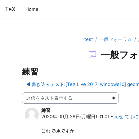
メインコンテンツへスキップする
TeX
Home
test
一般フォーラム
一般フォ
練習
◀︎ 書き込みテスト:[TeX Live 2017; windows
表示モード
練習
返信数: 0
2020年 09月 28日(月曜日) 01:01
-
えせ てふ
これでokですか