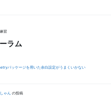
練習
ーラム
10] geometryパッケージを用いた余白設定がうまくいかない
にしゃん
の投稿