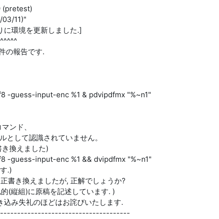
(pretest)
/03/11)"
年半ぶりに環境を更新しました.]
^^^^^
1件の報告です.
f8 -guess-input-enc %1 & pdvipdfmx "%~n1"
部コマンド、
ァイルとして認識されていません。
下記に書き換えました)
f8 -guess-input-enc %1 && dvipdfmx "%~n1"
す.)
先で修正書き換えましたが, 正解でしょうか?
で私的(縦組)に原稿を記述しています. )
き込み失礼のほどはお詫びいたします.
--------------------------------------