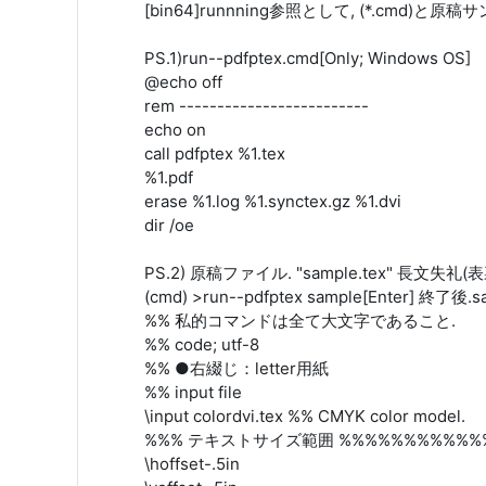
[bin64]runnning参照として, (*.cmd)
PS.1)run--pdfptex.cmd[Only; Windows OS]
@echo off
rem -------------------------
echo on
call pdfptex %1.tex
%1.pdf
erase %1.log %1.synctex.gz %1.dvi
dir /oe
PS.2) 原稿ファイル. "sample.tex" 長文失礼(表
(cmd) >run--pdfptex sample[Enter] 終了後
%% 私的コマンドは全て大文字であること.
%% code; utf-8
%% ●右綴じ：letter用紙
%% input file
\input colordvi.tex %% CMYK color model.
%%% テキストサイズ範囲 %%%%%%%%%%%
\hoffset-.5in