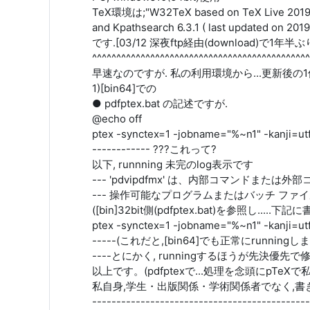
TeX環境は;"W32TeX based on TeX Live 2019 
and Kpathsearch 6.3.1 ( last updated on 2019
です.[03/12 深夜ftp経由(download)で1
^^^^^^^^^^^^^^^^^^^^^^^^^^^^^^^^^^^^^^^^^^^^^
早速なのですが. 私の利用環境から...更新後の
1)[bin64]での
● pdfptex.bat の記述ですが.
@echo off
ptex -synctex=1 -jobname="%~n1" -kanji=ut
------------ ???これって?
以下, runnning 未完のlog表示です
--- 'pdvipdfmx' は、内部コマンドまたは外
--- 操作可能なプログラムまたはバッチ フ
([bin]32bit側(pdfptex.bat)を参照し.....
ptex -synctex=1 -jobname="%~n1" -kanji=ut
-----(これだと,[bin64]でも正常にrunningしま
----とにかく, runningするほうが先決優
以上です。(pdfptexで...処理を念頭にpTeX
私自身,学生・出版関係・学術関係者でなく,書
---------------------------------------------