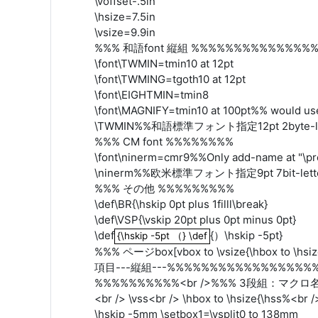
\voffset-.5in
\hsize=7.5in
\vsize=9.9in
%%% 和語font 縦組 %%%%%%%%%%%%%
\font\TWMIN=tmin10 at 12pt
\font\TWMING=tgoth10 at 12pt
\font\EIGHTMIN=tmin8
\font\MAGNIFY=tmin10 at 100pt%% would use
\TWMIN%%和語標準フォント指定12pt 2byte-let
%%% CM font %%%%%%%%
\font\ninerm=cmr9%%Only add-name at "\pr
\ninerm%%欧米標準フォント指定9pt 7bit-lette
%%% その他 %%%%%%%%%
\def\BR{\hskip 0pt plus 1filll\break}
\def\VSP{\vskip 20pt plus 0pt minus 0pt}
\def
{）\hskip -5pt}
{\hskip -5pt （} \def
{\hskip -5pt （} \def
%%% ページbox[vbox to \vsize{\hbox to
項目---縦組---%%%%%%%%%%%%%%%%%%%%%%%
%%%%%%%%%%<br />%%% 3段組：マクロ名\TRIO<br />
<br /> \vss<br /> \hbox to \hsize{\hss%<br
\hskip -5mm \setbox1=\vsplit0 to 138mm