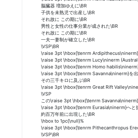
脳臓器 増加ゆえに\BR
子供を未熟児で出産し\BR
それ故に この期に\BR
男性と女性の仕事分業が成された\BR
それ故に この期に\BR
一夫一妻制が確立した\BR
\VSP\BR
\raise 3pt \hbox{\tenrm Ardipithecus\niner
\raise 3pt \hbox{\tenrm Lucy\ninerm (Austr
\raise 3pt \hbox{\tenrm Homo habilis\niner
\raise 3pt \hbox{\tenrm Savanna\nine
その三千キロに及ぶ\BR
\raise 3pt \hbox{\tenrm Great Rift Vall
\VSP
この\raise 3pt \hbox{\tenrm Savanna\nin
\raise 3pt \hbox{\tenrm Eurasia\niner
約百万年前に出現した\BR
\hbox to 1pc{\null}%
\raise 3pt \hbox{\tenrm Pithecanthropus 
\VSP\BR