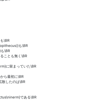
m}も\BR
alopithecus)}も\BR
m}も\BR
rm}を出ることも無く\BR
ey\ninerm}に留まっていた\BR
erm}から最初に\BR
m}へと拡散したのは\BR
Erectus\ninerm}である\BR