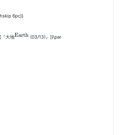
hskip 6pc}}
Earth
ue{『大地
(03/13)』}}\par
Earth