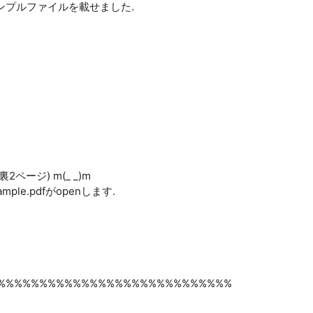
と原稿サンプルファイルを載せました.
裏2ページ) m(_ _)m
.sample.pdfがopenします.
%%%%%%%%%%%%%%%%%%%%%%%%%%%%