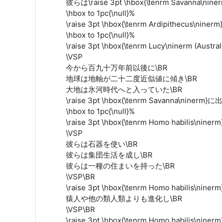
彼らは\raise 3pt \hbox{\tenrm Savanna\
\hbox to 1pc{\null}%
\raise 3pt \hbox{\tenrm Ardipithecus\nin
\hbox to 1pc{\null}%
\raise 3pt \hbox{\tenrm Lucy\ninerm (Aust
\VSP
今から百九十万年前以後に\BR
地球は地軸が二十二度近似値に傾き\BR
大地は氷河時代へと入っていた\BR
\raise 3pt \hbox{\tenrm Savanna\niner
\hbox to 1pc{\null}%
\raise 3pt \hbox{\tenrm Homo habilis\n
\VSP
彼らは石器を使い\BR
彼らは集団生活を成し\BR
彼らは一種の住まいを持った\BR
\VSP\BR
\raise 3pt \hbox{\tenrm Homo habilis\nin
猿人や他の類人類よりも進化し\BR
\VSP\BR
\raise 3pt \hbox{\tenrm Homo habilis\niner