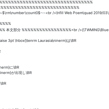
%%%%%%%%%%%%%%%%%%%%%%%%%%%%%%%%
%%%%%%%%%%%%%%%%%%%%%%%%%%%%
~$\rm\number\count0$---<br />\hfill Web Poem\quad 2019/03\
%%%%
r />%%%% 本文部分 %%%%%%%%%%%%%%%%%<br />{\TWMING\Bl
 3pt \hbox{\tenrm Laurasia\ninerm}は\BR
R
ninerm}に\BR
\ninerm}が出現し\BR
と\BR