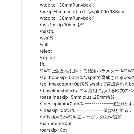
\vtop to 138mm{\unvbox1}
\hskip -5mm \setbox1=\vsplit0 to 138mm
\vtop to 138mm{\unvbox1}
\hss \hskip 10mm }}%
\hss}%
\vss}%
\vfill
\eject
\repeat
}%
%%% 上記処理に関する指定パラメター %%%%%
\splittopskip=0pt%% \vsplitで育成され
\splitmaxdepth=0pt%% \vsplitで育成
\tbaselineshift=6pt%% 縦組における欧
\baselineskip=5mm plus .25mm%% ---
\lineskiplimit=0pt%% -------------値は0
\lineskip=0pt%% -------------値は0とする．
\leftskip=3zw%% 左マージンの2zw追加．
\parindent=0pt
\parskip=0pt