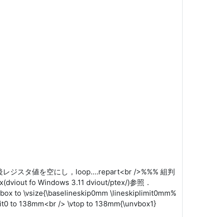
値参照後レジスタ値を空にし，loop....repart<br />%%% 組判
 fo Windows 3.11 dviout/ptex/)参照．
 to \vsize{\baselineskip0mm \lineskiplimit0mm%
lit0 to 138mm<br /> \vtop to 138mm{\unvbox1}