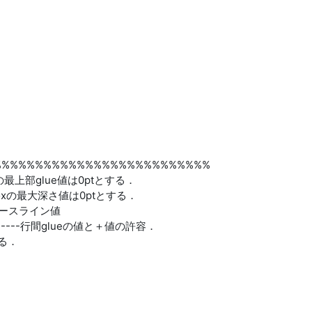
%%%%%%%%%%%%%%%%%%%%%%%%
るboxの最上部glue値は0ptとする．
されるboxの最大深さ値は0ptとする．
文のベースライン値
----------行間glueの値と＋値の許容．
とする．