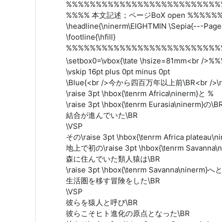
%%%%%%%%%%%%%%%%%%%%%%%%%%
%%%% 本文記述；ページBoX open %%%%%
\headline{\ninerm\EIGHTMIN \Sepia{---Page
\footline{\hfill}
%%%%%%%%%%%%%%%%%%%%%%%%%%
\setbox0=\vbox{\tate \hsize=81mm<b
\vskip 16pt plus 0pt minus 0pt
\Blue{<br />今から四百万年以上前\BR<br />\raise
\raise 3pt \hbox{\tenrm Africa\ninerm}と %
\raise 3pt \hbox{\tenrm Eurasia\ninerm}の\B
結合が進んでいた\BR
\VSP
その\raise 3pt \hbox{\tenrm Africa plateau\
地上で初の\raise 3pt \hbox{\tenrm Savanna
森に住んでいた類人猿は\BR
\raise 3pt \hbox{\tenrm Savanna\ninerm}へ
生活圏を移す冒険をした\BR
\VSP
彼らを猿人と呼び\BR
彼らこそヒト進化の原点となった\BR