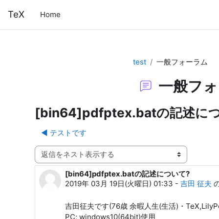
メインコンテンツへスキップする
TeX
Home
test
一般フォーラム
一般フォ
[bin64]pdfptex.batの記述
◀︎ テストです
表示モード
[bin64]pdfptex.batの記述について?
返信数: 0
2019年 03月 19日(火曜日) 01:33
-
吉田 征夫
吉田征夫です(76歳 余暇人生(生活)・TeX,Lily
PC; windows10(64bit)使用