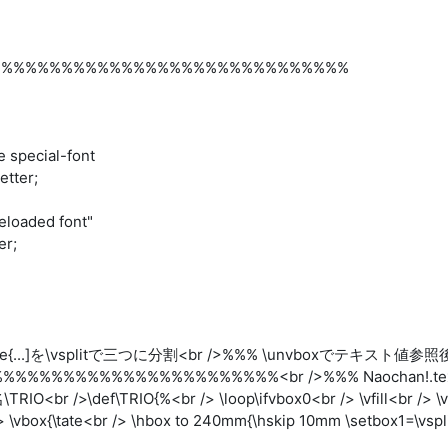
%%%%%%%%%%%%%%%%%%%%%%%%%%%%%%%
 special-font
ter;
eloaded font"
r;
 \hsize{...]を\vsplitで三つに分割<br />%%% \unvboxでテキスト
%%%%%%%%%%%%%%%%%%<br />%%% Naochan!.tex(dviout
\def\TRIO{%<br /> \loop\ifvbox0<br /> \vfill<br /> \vbox
 /> \vbox{\tate<br /> \hbox to 240mm{\hskip 10mm \setbox1=\vsp