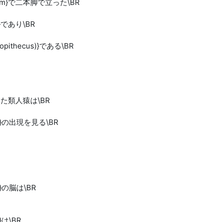
ninerm}で二本脚で立った\BR
erm}であり\BR
ralopithecus)}である\BR
m}に出た類人猿は\BR
inerm}の出現を見る\BR
erm}の脳は\BR
m}は\BR