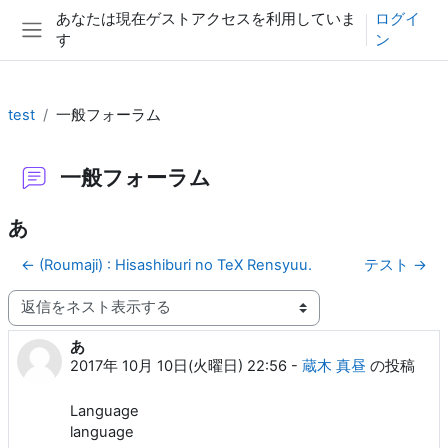
メインコンテンツへスキップする
あなたは現在ゲストアクセスを利用していま
ログイ
す
ン
サイドパネル
test
一般フォーラム
一般フォーラム
あ
← (Roumaji) : Hisashiburi no TeX Rensyuu.
テスト →
表示モード
あ
返信数: 0
2017年 10月 10日(火曜日) 22:56
-
蔵木 真昼
の投稿
Language
language