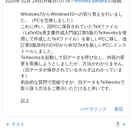
2020年 02月 24日(月曜日) 01:14
-
monkey banana
の投稿
Windows7からWindows10への切り替えを行いまし
た。（PCを交換しました）
これに伴い、旧PCに保存されていたTeXファイル
（LaTeX2ε美文書作成入門改訂第5版のTeXworksを使
用して作成したTeXファイル）を新しいPCに移し、改
訂第5版添付のDVDからW32TeXを新しいPCにインス
トールしました。
TeXworksを起動して旧データを呼び出し、内容の変
更を実施しようとしましたが、方法がわかりません。
（旧データが保存されているホルダはわかっていま
す）
初歩的な質問で恐縮ですが、旧データをTeXworksで
取り扱う方法をご教示いただけると幸いです。
以上
パーマリンク
返信
← テスト
☃️ →