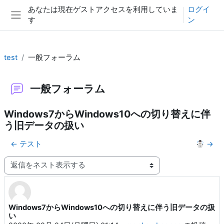
メインコンテンツへスキップする
あなたは現在ゲストアクセスを利用していま
ログイ
す
ン
サイドパネル
test
一般フォーラム
一般フォーラム
Windows7からWindows10への切り替えに伴
う旧データの扱い
← テスト
☃️ →
表示モード
Windows7からWindows10への切り替えに伴う旧データの扱
返信数: 0
い