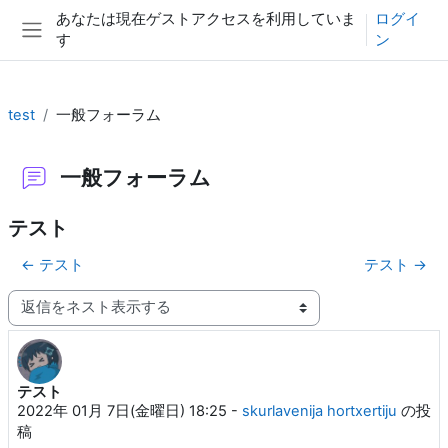
メインコンテンツへスキップする
あなたは現在ゲストアクセスを利用していま
ログイ
す
ン
サイドパネル
test
一般フォーラム
一般フォーラム
テスト
← テスト
テスト →
表示モード
テスト
返信数: 0
2022年 01月 7日(金曜日) 18:25
-
skurlavenija hortxertiju
の投
稿