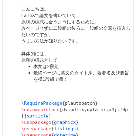
こんにちは。
LaTeXで論文を書いていて、
原稿の様式に合うようにするために、
改ページせずに二段組の後ろに一段組の文章を挿入し
たいのですが、
うまい方法が知りたいです。
具体的には、
原稿の様式として
本文は2段組
最終ページに英文のタイトル、著者名及び要旨
を横1段組で書く
\RequirePackage
{plautopatch}
\documentclass
[dvipdfmx,uplatex,a4j,10pt,o
{
jsarticle
}
\usepackage
{
graphicx
}
\usepackage
{
listings
}
\usepackage
{
datetime
}