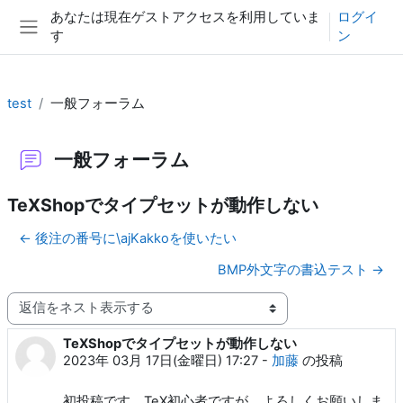
メインコンテンツへスキップする
あなたは現在ゲストアクセスを利用していま
ログイ
す
ン
サイドパネル
test
一般フォーラム
一般フォーラム
TeXShopでタイプセットが動作しない
← 後注の番号に\ajKakkoを使いたい
BMP外文字の書込テスト →
表示モード
TeXShopでタイプセットが動作しない
返信数: 0
2023年 03月 17日(金曜日) 17:27
-
加藤
の投稿
初投稿です。TeX初心者ですが、よろしくお願いしま