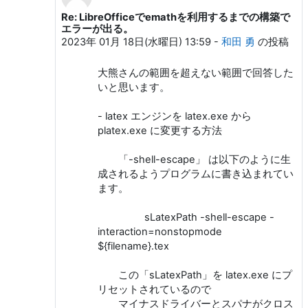
Re: LibreOfficeでemathを利用するまでの構築で
大熊 一弘 への返信
エラーが出る。
2023年 01月 18日(水曜日) 13:59
-
和田 勇
の投稿
大熊さんの範囲を超えない範囲で回答した
いと思います。
- latex エンジンを latex.exe から
platex.exe に変更する方法
「-shell-escape」 は以下のように生
成されるようプログラムに書き込まれてい
ます。
sLatexPath -shell-escape -
interaction=nonstopmode
${filename}.tex
この「sLatexPath」を latex.exe にプ
リセットされているので
マイナスドライバーとスパナがクロス