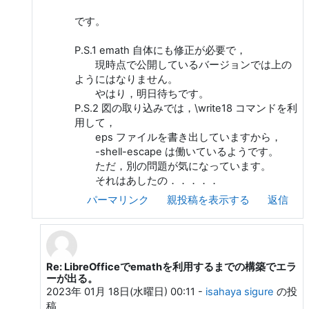
です。
P.S.1 emath 自体にも修正が必要で，
現時点で公開しているバージョンでは上の
ようにはなりません。
やはり，明日待ちです。
P.S.2 図の取り込みでは，\write18 コマンドを利
用して，
eps ファイルを書き出していますから，
-shell-escape は働いているようです。
ただ，別の問題が気になっています。
それはあしたの．．．．．
パーマリンク
親投稿を表示する
返信
Re: LibreOfficeでemathを利用するまでの構築でエラ
大熊 一弘 への返信
ーが出る。
2023年 01月 18日(水曜日) 00:11
-
isahaya sigure
の投
稿