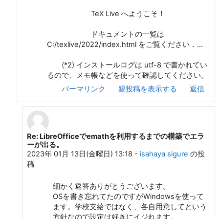
TeX Live へようこそ！
ドキュメントの一覧は
C:/texlive/2022/index.html をご覧ください．...
(*2) インストールログは utf-8 で書かれてい
るので、メモ帳などを使って確認してください。
パーマリンク
親投稿を表示する
返信
Re: LibreOfficeでemathを利用するまでの構築でエラ
和田 勇 への返信
ーが出る。
2023年 01月 13日(金曜日) 13:18
-
isahaya sigure
の投
稿
細かく返答ありがとうございます。
OSを書き忘れてたのですがWindowsを使って
ます。学校支給ではなく、各自用意してという
方針なので設定は好きにイジれます。