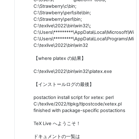
C:\Strawberry\c\bin;
C:\Strawberry\perl\site\bin;
C:\Strawberry\perl\bin;
C:\texlive\2022\bin\win32\;
C:\Users\*********\AppData\Local\Microsoft\Wi
C:\Users\*********\AppData\Local\Programs\MiKT
C:\texlive\2022\bin\win32
【where platex の結果】
C:\texlive\2022\bin\win32\platex.exe
【インストールログの最後】
postaction install script for xetex: perl
C:/texlive/2022/tlpkg/tlpostcode/xetex.pl
finished with package-specific postactions
TeX Live へようこそ！
ドキュメントの一覧は