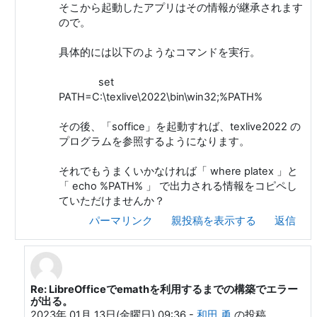
そこから起動したアプリはその情報が継承されます
ので。
具体的には以下のようなコマンドを実行。
set
PATH=C:\texlive\2022\bin\win32;%PATH%
その後、「soffice」を起動すれば、texlive2022 の
プログラムを参照するようになります。
それでもうまくいかなければ「 where platex 」と
「 echo %PATH% 」 で出力される情報をコピペし
ていただけませんか？
パーマリンク
親投稿を表示する
返信
Re: LibreOfficeでemathを利用するまでの構築でエラー
和田 勇 への返信
が出る。
2023年 01月 13日(金曜日) 09:36
-
和田 勇
の投稿