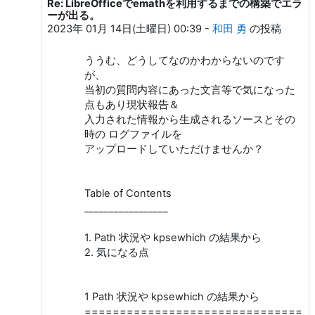
Re: LibreOfficeでemathを利用するまでの構築でエラ
isahaya sigure への返信
ーが出る。
2023年 01月 14日(土曜日) 00:39
-
和田 勇
の投稿
ううむ、どうしてなのかわからないのです
が、
当初の質問内容にあった文言等で気になった
点もあり現状報告＆
入力された情報から生成されるソースとその
時の ログファイルを
アップロードしていただけませんか？
Table of Contents
_________________
1. Path 状況や kpsewhich の結果から
2. 気になる点
1 Path 状況や kpsewhich の結果から
================================