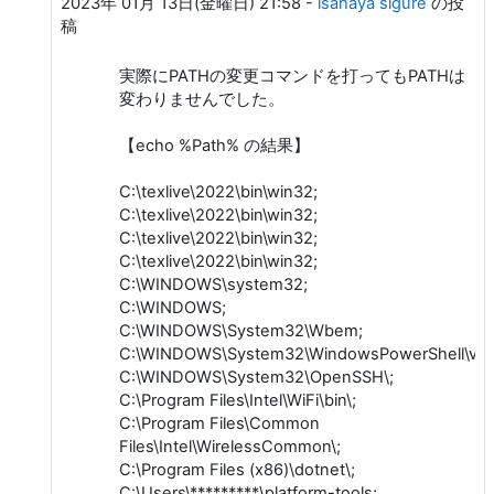
2023年 01月 13日(金曜日) 21:58
-
isahaya sigure
の投
稿
実際にPATHの変更コマンドを打ってもPATHは
変わりませんでした。
【echo %Path% の結果】
C:\texlive\2022\bin\win32;
C:\texlive\2022\bin\win32;
C:\texlive\2022\bin\win32;
C:\texlive\2022\bin\win32;
C:\WINDOWS\system32;
C:\WINDOWS;
C:\WINDOWS\System32\Wbem;
C:\WINDOWS\System32\WindowsPowerShell\v1.0
C:\WINDOWS\System32\OpenSSH\;
C:\Program Files\Intel\WiFi\bin\;
C:\Program Files\Common
Files\Intel\WirelessCommon\;
C:\Program Files (x86)\dotnet\;
C:\Users\*********\platform-tools;