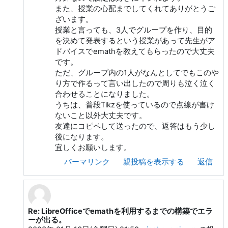
また、授業の心配までしてくれてありがとうご
ざいます。
授業と言っても、3人でグループを作り、目的
を決めて発表するという授業があって先生がア
ドバイスでemathを教えてもらったので大丈夫
です。
ただ、グループ内の1人がなんとしてでもこのや
り方で作るって言い出したので周りも泣く泣く
合わせることになりました。
うちは、普段Tikzを使っているので点線が書け
ないこと以外大丈夫です。
友達にコピペして送ったので、返答はもう少し
後になります。
宜しくお願いします。
パーマリンク
親投稿を表示する
返信
Re: LibreOfficeでemathを利用するまでの構築でエラ
和田 勇 への返信
ーが出る。