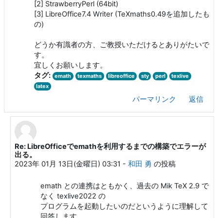
[2] StrawberryPerl (64bit)
[3] LibreOffice7.4 Writer (TeXmaths0.49を追加したも
の)
どうか有識者の方、ご教授いただけるとありがたいで
す。
宜しくお願いします。
タグ:
emath
texmaths
libreoffice
sty
perl
texlive
latex
パーマリンク
返信
Re: LibreOfficeでemathを利用するまでの構築でエラーが
isahaya sigure への返信
出る。
2023年 01月 13日(金曜日) 03:31
-
和田 勇
の投稿
emath との連携はともかく、過去の Mik TeX 2.9 で
なく texlive2022 の
プログラムを起動したいのだというように理解して
回答します。