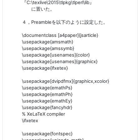
『C:\texlive\2015\tlpkg\tlperl\lib』
に置いた。
４，Preambleを以下のように設定した。
\documentclass [a4paper]{jsarticle}
\usepackage{amsmath}
\usepackage{amssymb}
\usepackage[usenames]{color}
\usepackage[usenames]{graphicx}
\usepackage{ifxetex}
\usepackage[dvipdfmx]{graphicx,xcolor}
\usepackage{emathPs}
\usepackage{emathPh}
\usepackage{emathEy}
\usepackage{fancyhdr}
% XeLaTeX compiler
\ifxetex
\usepackage{fontspec}