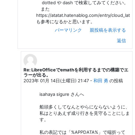
dotted や dash で検索してみてください。
また
https://atatat.hatenablog.com/entry/cloud_latex
も参考になるかと思います。
パーマリンク
親投稿を表示する
返信
Re: LibreOfficeでemathを利用するまでの構築でエ
和田 勇 への返信
ラーが出る。
2023年 01月 14日(土曜日) 21:47
-
和田 勇
の投稿
isahaya sigure さんへ
船頭多くしてなんとやらにならないように、
私はとりあえず成り行きを見守ることにしま
す。
私の表記では「%APPDATA%」で端折って