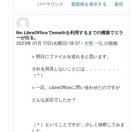
パーマリンク
親投稿を表示する
返信
Re: LibreOfficeでemathを利用するまでの構築でエラ
isahaya sigure への返信
ーが出る。
2023年 01月 17日(火曜日) 18:37
-
大熊 一弘
の投稿
> 明日にファイルを送れると思います。
それを拝見しないことには．．．．．．．．
（＊）
> 一応、LibreOfficeに問い合わせたのですが
どんな反応でしたか？
（＊）ということですが，少しく偵察してみま
した。