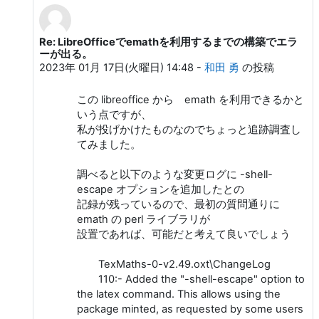
Re: LibreOfficeでemathを利用するまでの構築でエラ
isahaya sigure への返信
ーが出る。
2023年 01月 17日(火曜日) 14:48
-
和田 勇
の投稿
この libreoffice から emath を利用できるかと
いう点ですが、
私が投げかけたものなのでちょっと追跡調査し
てみました。
調べると以下のような変更ログに -shell-
escape オプションを追加したとの
記録が残っているので、最初の質問通りに
emath の perl ライブラリが
設置であれば、可能だと考えて良いでしょう
TexMaths-0-v2.49.oxt\ChangeLog
110:- Added the "-shell-escape" option to
the latex command. This allows using the
package minted, as requested by some users