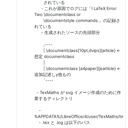
されている
- これが原因でログには「! LaTeX Error:
Two \documentclass or
\documentstyle commands.」の記録さ
れている
- 生成されたソースの先頭部分
,----
| \documentclass[10pt,dvips]{article} ←
想定 documentclass
|
| \documentclass [a4paper]{jsarticle} ←
追加記述しy他もの
`----
- TexMaths が svg イメージ作成のために作
業するディレクトリ
-
%APPDATA%/LibreOffice/4/user/TexMaths/tmp
- .tex と .log は以下のパス