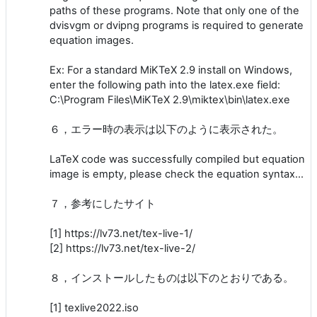
paths of these programs. Note that only one of the
dvisvgm or dvipng programs is required to generate
equation images.
Ex: For a standard MiKTeX 2.9 install on Windows,
enter the following path into the latex.exe field:
C:\Program Files\MiKTeX 2.9\miktex\bin\latex.exe
６，エラー時の表示は以下のように表示された。
LaTeX code was successfully compiled but equation
image is empty, please check the equation syntax...
７，参考にしたサイト
[1] https://lv73.net/tex-live-1/
[2] https://lv73.net/tex-live-2/
８，インストールしたものは以下のとおりである。
[1] texlive2022.iso