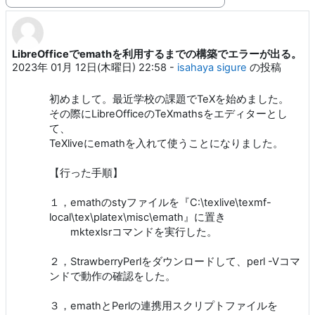
表示モード
LibreOfficeでemathを利用するまでの構築でエラーが出る。
返信数: 41
2023年 01月 12日(木曜日) 22:58
-
isahaya sigure
の投稿
初めまして。最近学校の課題でTeXを始めました。
その際にLibreOfficeのTeXmathsをエディターとし
て、
TeXliveにemathを入れて使うことになりました。
【行った手順】
１，emathのstyファイルを『C:\texlive\texmf-
local\tex\platex\misc\emath』に置き
mktexlsrコマンドを実行した。
２，StrawberryPerlをダウンロードして、perl -Vコマ
ンドで動作の確認をした。
３，emathとPerlの連携用スクリプトファイルを