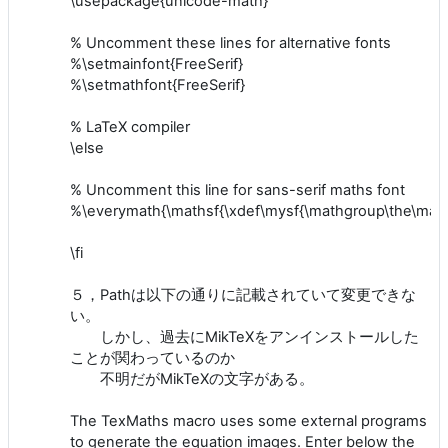
\usepackage{unicode-math}
% Uncomment these lines for alternative fonts
%\setmainfont{FreeSerif}
%\setmathfont{FreeSerif}
% LaTeX compiler
\else
% Uncomment this line for sans-serif maths font
%\everymath{\mathsf{\xdef\mysf{\mathgroup\the\math
\fi
５，Pathは以下の通りに記載されていて変更できな
い。
しかし、過去にMikTeXをアンインストールした
ことが関わっているのか
不明だがMikTeXの文字がある。
The TexMaths macro uses some external programs
to generate the equation images. Enter below the