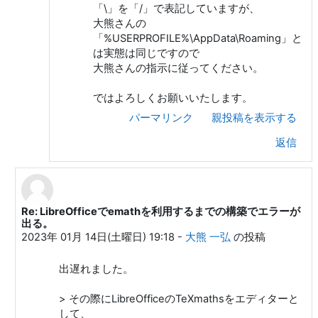
「\」を「/」で表記していますが、
大熊さんの
「%USERPROFILE%\AppData\Roaming」と
は実態は同じですので
大熊さんの指示に従ってください。
ではよろしくお願いいたします。
パーマリンク
親投稿を表示する
返信
Re: LibreOfficeでemathを利用するまでの構築でエラーが
isahaya sigure への返信
出る。
2023年 01月 14日(土曜日) 19:18
-
大熊 一弘
の投稿
出遅れました。
> その際にLibreOfficeのTeXmathsをエディターと
して、