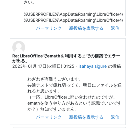
さい。
%USERPROFILE%\AppData\Roaming\LibreOffice\4\use
%USERPROFILE%\AppData\Roaming\LibreOffice\4\use
パーマリンク
親投稿を表示する
返信
Re: LibreOfficeでemathを利用するまでの構築でエラー
大熊 一弘 への返信
が出る。
2023年 01月 17日(火曜日) 01:25
-
isahaya sigure
の投稿
わざわざ有難うございます。
共通テストで疲れ切ってて、明日にファイルを送
れると思います。
（一応、LibreOfficeに問い合わせたのですが、
emathを使うやり方があるという認識でいいです
か？）無知ですいません。
パーマリンク
親投稿を表示する
返信