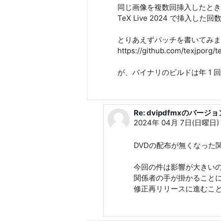
同じ画像を複数回挿入したときに T
TeX Live 2024 で挿入
とりあえずパッチを書いてみま
https://github.com/texjporg/te
が、バイナリのビルドは年 1 
Re: dvipdfmxのバ
はやて (h20y6m) への返
2024年 04月 7日(日曜日) 
DVDの配布が無くなった
今回の件は影響が大きい
関係者の手が掛かること
修正再リリースに進むこ