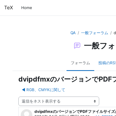
メインコンテンツへスキップする
TeX
Home
QA
一般フォーラム
一般フォ
フォーラム
投稿のRS
dvipdfmxのバージョンでP
◀︎ RGB、CMYKに関して
表示モード
dvipdfmxのバージョンでPDFファイルサイ
返信数: 6