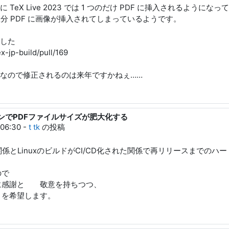
eX Live 2023 では 1 つのだけ PDF に挿入されるようにな
した回数分 PDF に画像が挿入されてしまっているようです。
した
x-jp-build/pull/169
回なので修正されるのは来年ですかねぇ……
ージョンでPDFファイルサイズが肥大化する
信
06:30
-
t tk
の投稿
関係とLinuxのビルドがCI/CD化された関係で再リリースまでの
ので
に感謝と 敬意を持ちつつ、
とを希望します。