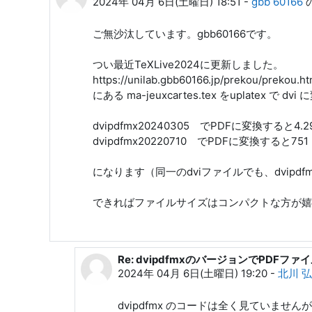
2024年 04月 6日(土曜日) 18:51
-
gbb 60166
ご無沙汰しています。gbb60166です。
つい最近TeXLive2024に更新しました。
https://unilab.gbb60166.jp/prekou/prekou.h
にある ma-jeuxcartes.tex をuplatex で 
dvipdfmx20240305 でPDFに変換すると4.2
dvipdfmx20220710 でPDFに変換すると751 
になります（同一のdviファイルでも、dvip
できればファイルサイズはコンパクトな方が嬉
Re: dvipdfmxのバージョンでPDF
gbb 60166 への返信
2024年 04月 6日(土曜日) 19:20
-
北川 
dvipdfmx のコードは全く見ていませ