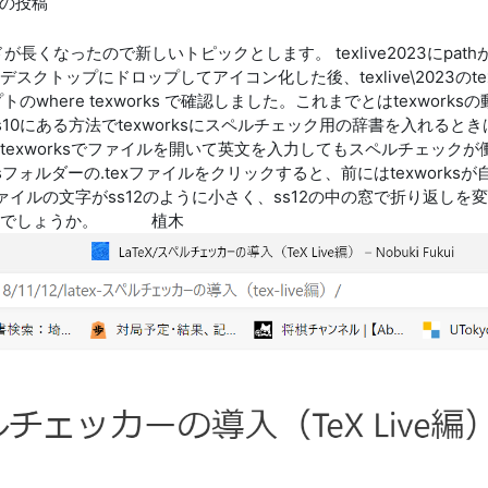
の投稿
長くなったので新しいトピックとします。 texlive2023にp
クトップにドロップしてアイコン化した後、texlive\2023のtexworks.
ere texworks で確認しました。これまでとはtexworksの動作が
10にある方法でtexworksにスペルチェック用の辞書を入れるときは \.texl
texworksでファイルを開いて英文を入力してもスペルチェックが働
フォルダーの.texファイルをクリックすると、前にはtexwork
たファイルの文字がss12のように小さく、ss12の中の窓で折り返
よいでしょうか。 植木