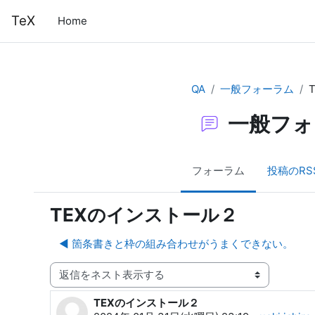
メインコンテンツへスキップする
TeX
Home
QA
一般フォーラム
一般フォ
フォーラム
投稿のRS
TEXのインストール２
◀︎ 箇条書きと枠の組み合わせがうまくできない。
表示モード
TEXのインストール２
返信数: 6