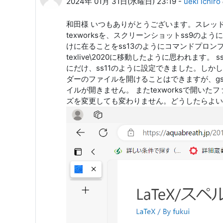
2024年 01月 31日(水曜日) 23:19
-
ueki ichiro
和田様 いつもありがとうございます。スレッドが
texworksを、スクリーンショットss9のようにデス
けに在ることをss13のようにコマンドプロンプトのwh
texlive\2020に移動したように思われます。 ss
にだけ、ss11のように設定できました。しかし
ダーのファイルを開けることはできますが、gs
イルが開きません。 またtexworksで開い
ズを変更しても変わりません。どうしたら