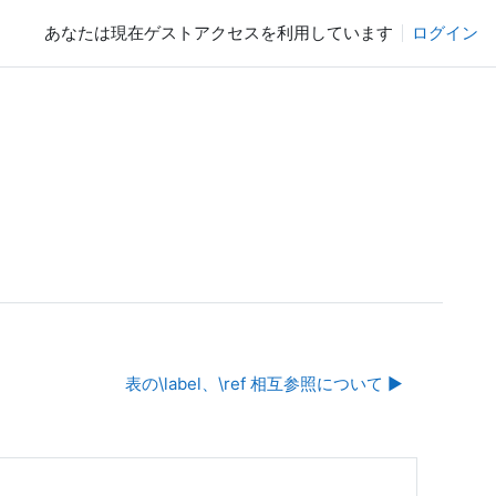
あなたは現在ゲストアクセスを利用しています
ログイン
表の\label、\ref 相互参照について ▶︎