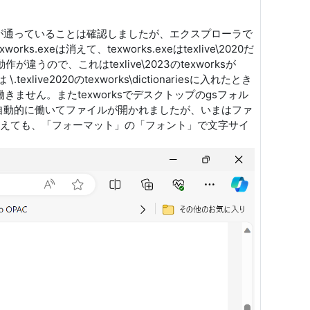
athが通っていることは確認しましたが、エクスプローラで
exeは消えて、texworks.exeはtexlive\2020だ
違うので、これはtexlive\2023のtexworksが
ive2020のtexworks\dictionariesに入れたとき
きません。またtexworksでデスクトップのgsフォル
sが自動的に働いてファイルが開かれましたが、いまはファ
しを変えても、「フォーマット」の「フォント」で文字サイ