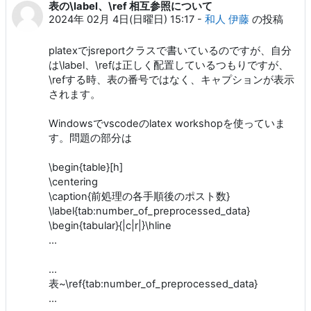
表の\label、\ref 相互参照について
返信数: 7
2024年 02月 4日(日曜日) 15:17
-
和人 伊藤
の投稿
platexでjsreportクラスで書いているのですが、自分
は\label、\refは正しく配置しているつもりですが、
\refする時、表の番号ではなく、キャプションが表示
されます。
Windowsでvscodeのlatex workshopを使っていま
す。問題の部分は
\begin{table}[h]
\centering
\caption{前処理の各手順後のポスト数}
\label{tab:number_of_preprocessed_data}
\begin{tabular}{|c|r|}\hline
...
...
表~\ref{tab:number_of_preprocessed_data}
...