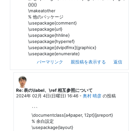
{}{}{}
\makeatother
% 他のパッケージ
\usepackage{comment}
\usepackage{url}
\usepackage{hhline}
\usepackage{hyperref}
\usepackage[dvipdfmx]{graphicx}
\usepackage{enumerate}
パーマリンク
親投稿を表示する
返信
Re: 表の\label、\ref 相互参照について
和人 伊藤 への返信
2024年 02月 4日(日曜日) 16:46
-
奥村 晴彦
の投稿
```
\documentclass[a4paper, 12pt]{jsreport}
% 余白設定
\usepackage{layout}