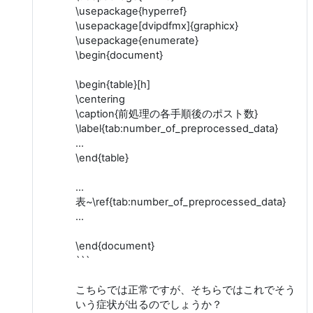
\usepackage{hyperref}
\usepackage[dvipdfmx]{graphicx}
\usepackage{enumerate}
\begin{document}
\begin{table}[h]
\centering
\caption{前処理の各手順後のポスト数}
\label{tab:number_of_preprocessed_data}
...
\end{table}
...
表~\ref{tab:number_of_preprocessed_data}
...
\end{document}
```
こちらでは正常ですが、そちらではこれでそう
いう症状が出るのでしょうか？