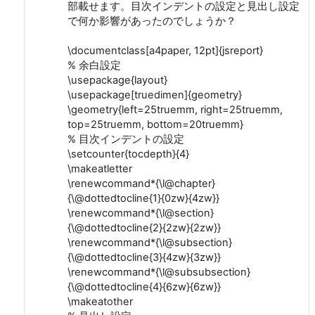
部載せます。目次インデントの設定と見出し設定
で何か影響があったのでしょうか？
\documentclass[a4paper, 12pt]{jsreport}
% 余白設定
\usepackage{layout}
\usepackage[truedimen]{geometry}
\geometry{left=25truemm, right=25truemm,
top=25truemm, bottom=20truemm}
% 目次インデントの設定
\setcounter{tocdepth}{4}
\makeatletter
\renewcommand*{\l@chapter}
{\@dottedtocline{1}{0zw}{4zw}}
\renewcommand*{\l@section}
{\@dottedtocline{2}{2zw}{2zw}}
\renewcommand*{\l@subsection}
{\@dottedtocline{3}{4zw}{3zw}}
\renewcommand*{\l@subsubsection}
{\@dottedtocline{4}{6zw}{6zw}}
\makeatother