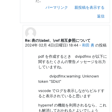
た。
パーマリンク
親投稿を表示する
返信
Re: 表の\label、\ref 相互参照について
和人 伊藤 への返信
2024年 02月 4日(日曜日) 18:44
-
和田 勇
の投稿
pdf を作成するとき dvipdfmx が以下に
関するたくさんの警告メッセージを出力
していますね。
dvipdfmx:warning: Unknown
token "SDict"
vscode でログを表示しながらビルドす
ると表示されていると思います
hyperref の機能を利用されるなら、これ
も解消しておかれるとよいでしょう