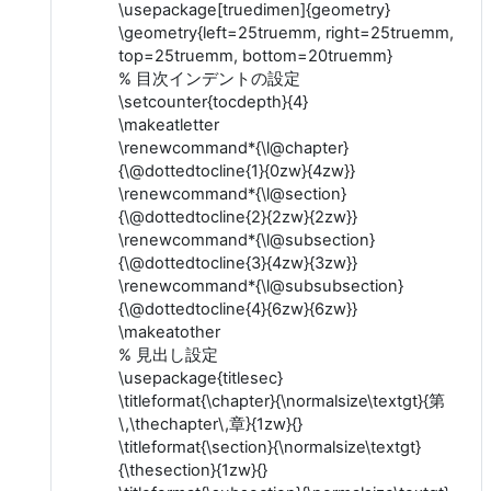
\usepackage[truedimen]{geometry}
\geometry{left=25truemm, right=25truemm,
top=25truemm, bottom=20truemm}
% 目次インデントの設定
\setcounter{tocdepth}{4}
\makeatletter
\renewcommand*{\l@chapter}
{\@dottedtocline{1}{0zw}{4zw}}
\renewcommand*{\l@section}
{\@dottedtocline{2}{2zw}{2zw}}
\renewcommand*{\l@subsection}
{\@dottedtocline{3}{4zw}{3zw}}
\renewcommand*{\l@subsubsection}
{\@dottedtocline{4}{6zw}{6zw}}
\makeatother
% 見出し設定
\usepackage{titlesec}
\titleformat{\chapter}{\normalsize\textgt}{第
\,\thechapter\,章}{1zw}{}
\titleformat{\section}{\normalsize\textgt}
{\thesection}{1zw}{}