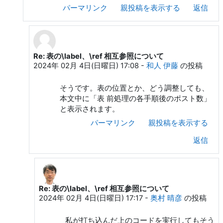
パーマリンク
親投稿を表示する
返信
Re: 表の\label、\ref 相互参照について
奥村 晴彦 への返信
2024年 02月 4日(日曜日) 17:08
-
和人 伊藤
の投稿
そうです。表の位置とか、どう調整しても、
本文中に「表 前処理の各手順後のポスト数」
と表示されます。
パーマリンク
親投稿を表示する
返信
Re: 表の\label、\ref 相互参照について
和人 伊藤 への返信
2024年 02月 4日(日曜日) 17:17
-
奥村 晴彦
の投稿
私が打ち込んだ上のコードを実行してもそう