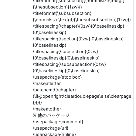
\titleformat{\subsection}{\normalsize\textgt}
{\thesubsection}{1zw}{}
\titleformat{\subsubsection}
{\normalsize\textgt}{\thesubsubsection}{1zw}{}
\titlespacing{\chapter}{0zw}{0\baselineskip}
{0\baselineskip}
\titlespacing{\section}{0zw}{0\baselineskip}
{0\baselineskip}
\titlespacing{\subsection}{0zw}
{0\baselineskip}{0\baselineskip}
\titlespacing{\subsubsection}{0zw}
{0\baselineskip}{0\baselineskip}
\usepackage{etoolbox}
\makeatletter
\patchcmd{\chapter}
{\if@openright\cleardoublepage\else\clearpage\fi
{}{}{}
\makeatother
% 他のパッケージ
\usepackage{comment}
\usepackage{url}
\usepackage{hhline}