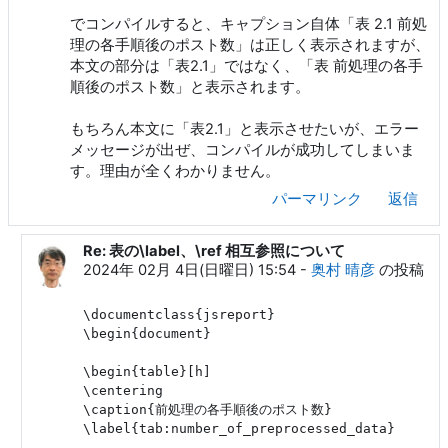
でコンパイルすると、キャプション自体「表 2.1 前処
理の各手順後のポスト数」は正しく表示されますが、
本文の部分は「表2.1」ではなく、「表 前処理の各手
順後のポスト数」と表示されます。
もちろん本文に「表2.1」と表示させたいが、エラー
メッセージが出ぜ、コンパイルが成功してしまいま
す。理由が全くわかりません。
パーマリンク
返信
Re: 表の\label、\ref 相互参照について
和人 伊藤 への返信
2024年 02月 4日(日曜日) 15:54
-
奥村 晴彦
の投稿
\documentclass{jsreport}

\begin{document}

\begin{table}[h]

\centering

\caption{前処理の各手順後のポスト数}

\label{tab:number_of_preprocessed_data}

...
