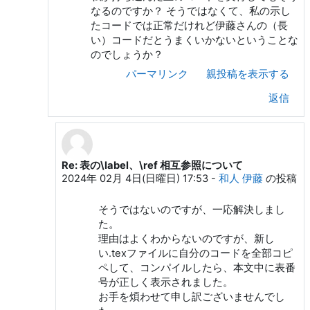
なるのですか？ そうではなくて、私の示し
たコードでは正常だけれど伊藤さんの（長
い）コードだとうまくいかないということな
のでしょうか？
パーマリンク
親投稿を表示する
返信
Re: 表の\label、\ref 相互参照について
奥村 晴彦 への返信
2024年 02月 4日(日曜日) 17:53
-
和人 伊藤
の投稿
そうではないのですが、一応解決しまし
た。
理由はよくわからないのですが、新し
い.texファイルに自分のコードを全部コピ
ペして、コンパイルしたら、本文中に表番
号が正しく表示されました。
お手を煩わせて申し訳ございませんでし