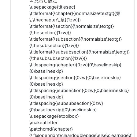
% 見出し設定
\usepackage{titlesec}
\titleformat{\chapter}{\normalsize\textgt}{第
\,\thechapter\,章}{1zw}{}
\titleformat{\section}{\normalsize\textgt}
{\thesection}{1zw}{}
\titleformat{\subsection}{\normalsize\textgt}
{\thesubsection}{1zw}{}
\titleformat{\subsubsection}{\normalsize\textgt}
{\thesubsubsection}{1zw}{}
\titlespacing{\chapter}{0zw}{0\baselineskip}
{0\baselineskip}
\titlespacing{\section}{0zw}{0\baselineskip}
{0\baselineskip}
\titlespacing{\subsection}{0zw}{0\baselineskip}
{0\baselineskip}
\titlespacing{\subsubsection}{0zw}
{0\baselineskip}{0\baselineskip}
\usepackage{etoolbox}
\makeatletter
\patchcmd{\chapter}
{\if@openright\cleardoublepage\else\clearpage\fi}