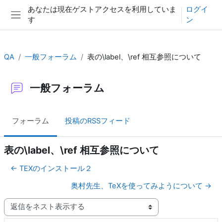
メインコンテンツへスキップする
あなたは現在ゲストアクセスを利用していま
ログイ
す
ン
サイドパネル
QA
一般フォーラム
表の\label、\ref 相互参照について
一般フォーラム
フォーラム
投稿のRSSフィード
表の\label、\ref 相互参照について
← TEXのインストール２
奥村先生、TeXを使ってみようについて →
表示モード