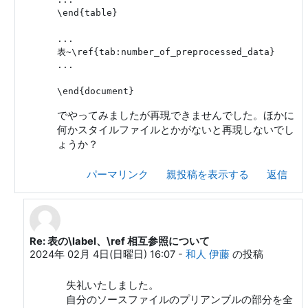
\end{table}

...

表~\ref{tab:number_of_preprocessed_data}

...

でやってみましたが再現できませんでした。ほかに
何かスタイルファイルとかがないと再現しないでし
ょうか？
パーマリンク
親投稿を表示する
返信
Re: 表の\label、\ref 相互参照について
奥村 晴彦 への返信
2024年 02月 4日(日曜日) 16:07
-
和人 伊藤
の投稿
失礼いたしました。
自分のソースファイルのプリアンブルの部分を全