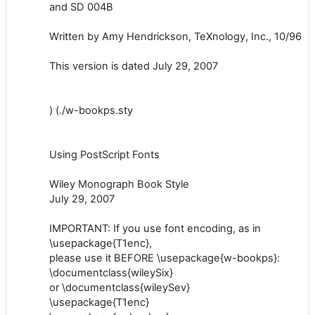
and SD 004B
Written by Amy Hendrickson, TeXnology, Inc., 10/96
This version is dated July 29, 2007
) (./w-bookps.sty
Using PostScript Fonts
Wiley Monograph Book Style
July 29, 2007
IMPORTANT: If you use font encoding, as in
\usepackage{T1enc},
please use it BEFORE \usepackage{w-bookps}:
\documentclass{wileySix}
or \documentclass{wileySev}
\usepackage{T1enc}