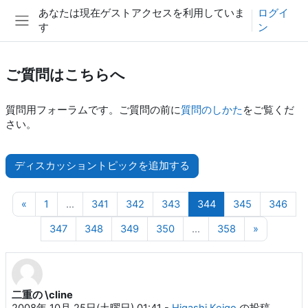
メインコンテンツへスキップする
あなたは現在ゲストアクセスを利用していま
ログイ
す
ン
サイドパネル
ご質問はこちらへ
質問用フォーラムです。ご質問の前に
質問のしかた
をご覧くだ
さい。
ディスカッショントピックを追加する
前のページ
ページ 1
ページ 341
ページ 342
ページ 343
ページ 344
ページ 345
ペー
«
1
…
341
342
343
344
345
346
ページ 347
ページ 348
ページ 349
ページ 350
ページ 358
次のペー
347
348
349
350
…
358
»
二重の \cline