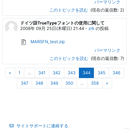
パーマリンク
このトピックを読む
(現在の返信数: 2)
ドイツ語TrueTypeフォントの使用に関して
2008年 09月 25日(木曜日) 21:44
-
zrk
の投稿
MARSFN_test.zip
パーマリンク
このトピックを読む
(現在の返信数: 7)
前のページ
ページ 1
ページ 341
ページ 342
ページ 343
ページ 344
ページ 345
ペー
«
1
…
341
342
343
344
345
346
ページ 347
ページ 348
ページ 349
ページ 350
ページ 358
次のペー
347
348
349
350
…
358
»
サイトサポートに連絡する