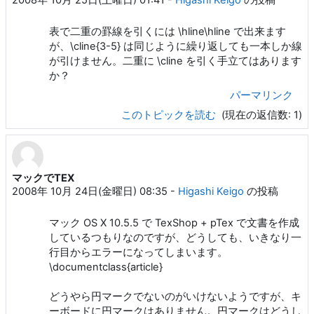
2008年 10月 25日(土曜日) 01:41
-
Higashi Keigo
の投稿
表で二重の罫線を引くには \hline\hline で出来ます
が、\cline{3-5} は同じように繰り返しても一本しか線
が引けません。二重に \cline を引く手立てはあります
か？
パーマリンク
このトピックを読む
(現在の返信数: 1)
マックでTEX
2008年 10月 24日(金曜日) 08:35
-
Higashi Keigo
の投稿
マック OS X 10.5.5 で TexShop + pTex で文書を作成
しているつもりなのですが、どうしても、いきなり一
行目からエラーになってしまいます。
\documentclass{article}
どうやら円マークでないのがいけないようですが、キ
ーボードに円マークはありません。円マークはどうし