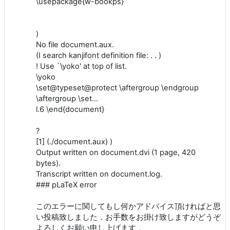
\usepackage{w-bookps}
)
No file document.aux.
(I search kanjifont definition file: . . )
! Use `\yoko' at top of list.
\yoko
\set@typeset@protect \aftergroup \endgroup
\aftergroup \set...
l.6 \end{document}
?
[1] (./document.aux) )
Output written on document.dvi (1 page, 420
bytes).
Transcript written on document.log.
### pLaTeX error
このエラーに関してもし何かアドバイス頂ければと思
い投稿致しました．お手数をお掛け致しますがどうぞ
よろしくお願い申し上げます．