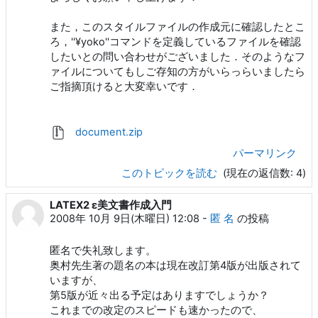
また，このスタイルファイルの作成元に確認したとこ
ろ，''¥yoko''コマンドを定義しているファイルを確認
したいとの問い合わせがございました．そのようなフ
ァイルについてもしご存知の方がいらっらいましたら
ご指摘頂けると大変幸いです．
document.zip
パーマリンク
このトピックを読む
(現在の返信数: 4)
LATEX2 ε美文書作成入門
2008年 10月 9日(木曜日) 12:08
-
匿 名
の投稿
匿名で失礼致します。
奥村先生著の題名の本は現在改訂第4版が出版されて
いますが、
第5版が近々出る予定はありますでしょうか？
これまでの改定のスピードも速かったので、