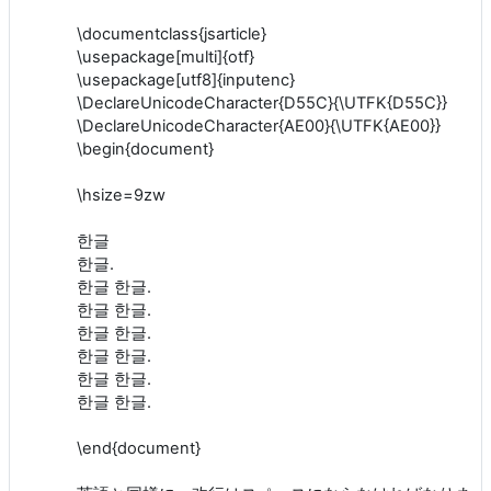
\documentclass{jsarticle}
\usepackage[multi]{otf}
\usepackage[utf8]{inputenc}
\DeclareUnicodeCharacter{D55C}{\UTFK{D55C}}
\DeclareUnicodeCharacter{AE00}{\UTFK{AE00}}
\begin{document}
\hsize=9zw
한글
한글.
한글 한글.
한글 한글.
한글 한글.
한글 한글.
한글 한글.
한글 한글.
\end{document}