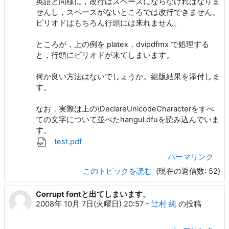
英語と同様に，改行はスペースにならなければなりま
せんし，スペースがないところでは改行できません。
ピリオドはもちろん行頭には来れません。
ところが，上の例を platex，dvipdfmx で処理する
と，行頭にピリオドが来てしまいます。
何か良い方法はないでしょうか。組版結果を添付しま
す。
なお，実際は上の\DeclareUnicodeCharacterをすべ
ての文字について並べたhangul.dfuを読み込んでいま
す。
test.pdf
パーマリンク
このトピックを読む
(現在の返信数: 52)
Corrupt fontと出てしまいます。
2008年 10月 7日(火曜日) 20:57
-
辻村 純
の投稿