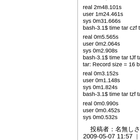
real 2m48.101s
user 1m24.461s
sys 0m31.666s
bash-3.1$ time tar czf t
real 0m5.565s
user 0m2.064s
sys 0m2.908s
bash-3.1$ time tar tJf t
tar: Record size = 16 
real 0m3.152s
user 0m1.148s
sys 0m1.824s
bash-3.1$ time tar tzf t
real 0m0.990s
user 0m0.452s
sys 0m0.532s
投稿者：名無しさ
2009-05-07 11:57