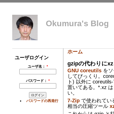
Okumura's Blog
ホーム
ユーザログイン
gzipの代わりにx
ユーザ名：
*
GNU coreutils
をソ
してびっくり。coreutil
パスワード：
*
ト) 以外に coreutils-
置いてある。*.xz は
い。
7-Zip
で使われているア
パスワードの再発行
相当の圧縮ツール
x
これからは gzip 