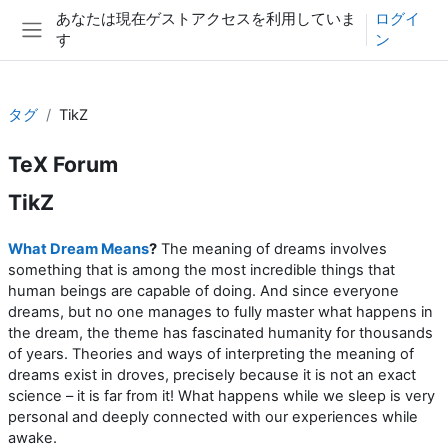
メインコンテンツへスキップする
あなたは現在ゲストアクセスを利用していま
ログイ
す
ン
サイドパネル
タグ
TikZ
TeX Forum
TikZ
What Dream Means
?
The meaning of dreams involves
something that is among the most incredible things that
human beings are capable of doing. And since everyone
dreams, but no one manages to fully master what happens in
the dream, the theme has fascinated humanity for thousands
of years. Theories and ways of interpreting the meaning of
dreams exist in droves, precisely because it is not an exact
science – it is far from it! What happens while we sleep is very
personal and deeply connected with our experiences while
awake.