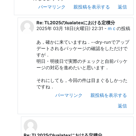
パーマリンク
親投稿を表示する
返信
Re: TL2025のlualatexにおける定積分
前田 一貴 への返信
2025年 03月 18日(火曜日) 22:31
-
m c
の投稿
あ，確かに来ていますね．--dry-runでアップ
デートされるパッケージの確認をしただけで
すが．
明日・明後日で実際のチェックと自前パッケ
ージの対応を進めたいと思います．
それにしても，今回の件は目まぐるしかった
ですね．
パーマリンク
親投稿を表示する
返信
Re: TL2025のlualatexにおける定積分
m c への返信