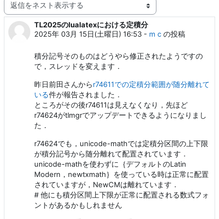
表示モード
TL2025のlualatexにおける定積分
返信数: 7
2025年 03月 15日(土曜日) 16:53
-
m c
の投稿
積分記号そのものはどうやら修正されたようですの
で，スレッドを変えます．
昨日前田さんから
r74611での定積分範囲が随分離れて
いる
件が報告されました．
ところがその後r74611は見えなくなり，先ほど
r74624がtlmgrでアップデートできるようになりまし
た．
r74624でも，unicode-mathでは定積分区間の上下限
が積分記号から随分離れて配置されています．
unicode-mathを使わずに｛デフォルトのLatin
Modern，newtxmath｝を使っている時は正常に配置
されていますが，NewCMは離れています．
# 他にも積分区間上下限が正常に配置される数式フォ
ントがあるかもしれません