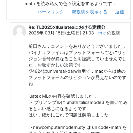
math を読み込んで色々設定をするようです．
パーマリンク
親投稿を表示する
返信
Re: TL2025のlualatexにおける定積分
前田 一貴 への返信
2025年 03月 15日(土曜日) 21:03
-
m c
の投稿
前田さん，コメントをありがとうございました．
バイナリファイルはプラットフォームごとにリビ
ジョン番号が異なることを認識していませんでし
た．お恥ずかしい次第です．
r74624はuniversal-darwin用で，macからは他の
プラットフォームのリビジョンが見えないのです
ね．
luatex MLの内容を確認しました．
＞ プリアンブルに \mathitalicsmode3 を書いてみ
るといい感じになるようです
はい，確かにこれで問題は解消しました．
＞newcomputermodern.sty は unicode-math を