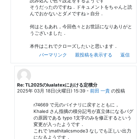
読み込んで色々設定をするようです
そうだったのですね．ドキュメントをちゃんと読
んでおかないとダメですね＞自分．
何はともあれ，今回色々とお世話になりありがと
うございました．
本件はこれでクローズしたいと思います．
パーマリンク
親投稿を表示する
返信
Re: TL2025のlualatexにおける定積分
m c への返信
2025年 03月 18日(火曜日) 15:39
-
前田 一貴
の投稿
r74669 で元のバイナリに戻すとともに，
Khaled さん指摘の積分記号が直立体になるバグ
の原因である typo 1文字のみを修正するという
変更が入ったようです．
これで \mathitalicsmode3 なしでも正しい出力
になるようです．