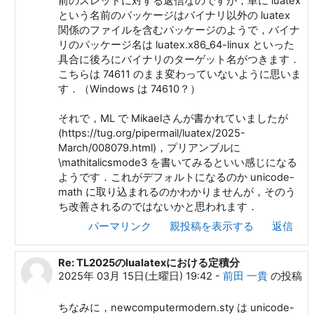
前のスレッドに対する返信なのですが，単に luatex
という名前のパッケージはバイナリ以外の luatex
関係のファイルを含むパッケージのようで，バイナ
リのパッケージ名は luatex.x86_64-linux といった
具合に後ろにバイナリのターゲット名がつきます．
こちらは 74611 のまま変わっていないように思いま
す．（Windows は 74610？）
それで，ML で Mikaelさんが書かれていましたが
(https://tug.org/pipermail/luatex/2025-
March/008079.html)，プリアンブルに
\mathitalicsmode3 を書いてみるといい感じになる
ようです．これがデフォルトになるのか unicode-
math に取り込まれるのかわかりませんが，そのう
ち改善されるのではないかと思われます．
パーマリンク
親投稿を表示する
返信
Re: TL2025のlualatexにおける定積分
m c への返信
2025年 03月 15日(土曜日) 19:42
-
前田 一貴
の投稿
ちなみに，newcomputermodern.sty は unicode-