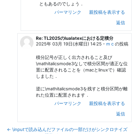
ともあるのでしょう．
パーマリンク
親投稿を表示する
返信
Re: TL2025のlualatexにおける定積分
前田 一貴 への返信
2025年 03月 19日(水曜日) 14:25
-
m c
の投稿
積分記号が正しく出力されること及び
\mathitalicsmode3なしで積分区間が適正な位
置に配置されることを（macとlinuxで）確認
しました．
逆に\mathitalicsmode3を残すと積分区間が離
れた位置に配置されます．
パーマリンク
親投稿を表示する
返信
← \inputで読み込んだファイルの一部だけがシンクロナイズ