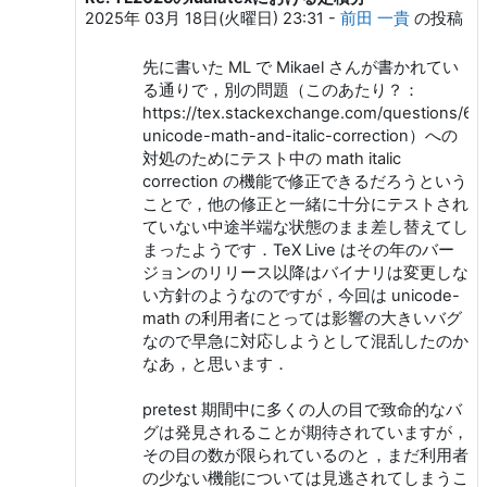
2025年 03月 18日(火曜日) 23:31
-
前田 一貴
の投稿
先に書いた ML で Mikael さんが書かれてい
る通りで，別の問題（このあたり？：
https://tex.stackexchange.com/questions/69
unicode-math-and-italic-correction）への
対処のためにテスト中の math italic
correction の機能で修正できるだろうという
ことで，他の修正と一緒に十分にテストされ
ていない中途半端な状態のまま差し替えてし
まったようです．TeX Live はその年のバー
ジョンのリリース以降はバイナリは変更しな
い方針のようなのですが，今回は unicode-
math の利用者にとっては影響の大きいバグ
なので早急に対応しようとして混乱したのか
なあ，と思います．
pretest 期間中に多くの人の目で致命的なバ
グは発見されることが期待されていますが，
その目の数が限られているのと，まだ利用者
の少ない機能については見逃されてしまうこ