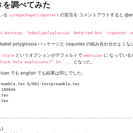
 の動きを調べてみた
いる
の宣言を コメントアウトすると @ar
\usepackage{csquotes}
ex Warning: 'babel/polyglossia' detected but 'csquotes' 
el polyglossia パッケージと csquotes の組み合わせ
と
というオプションがデフォルトで
に なってい
style
american
となった。
Black hole explosions?” In: ...
an でも english でも結果は同じでした。
reamble.tex b/001-testpreamble.tex

100644

tex

tex

-------------------------------------------------------
}
