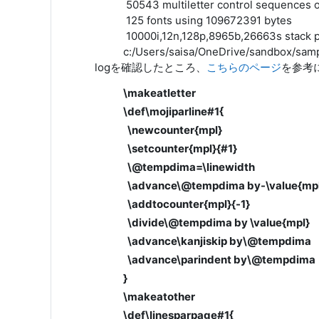
50543 multiletter control sequences
125 fonts using 109672391 bytes
10000i,12n,128p,8965b,26663s stack 
c:/Users/saisa/OneDrive/sandbox/sampl
logを確認したところ、
こちらのページ
を参考に0
\makeatletter
\def\mojiparline#1{
\newcounter{mpl}
\setcounter{mpl}{#1}
\@tempdima=\linewidth
\advance\@tempdima by-\value{mp
\addtocounter{mpl}{-1}
\divide\@tempdima by \value{mpl}
\advance\kanjiskip by\@tempdima
\advance\parindent by\@tempdima
}
\makeatother
\def\linesparpage#1{