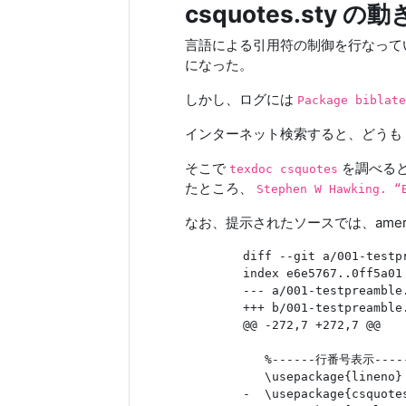
csquotes.sty
言語による引用符の制御を行なって
になった。
しかし、ログには
Package biblat
インターネット検索すると、どうも bab
そこで
を調べる
texdoc csquotes
たところ、
Stephen W Hawking. “
なお、提示されたソースでは、americ
        diff --git a/001-testp
        index e6e5767..0ff5a01 
        --- a/001-testpreamble.
        +++ b/001-testpreamble.
        @@ -272,7 +272,7 @@

           %------行番号表示------
           \usepackage{lineno}

        -  \usepackage{csquotes