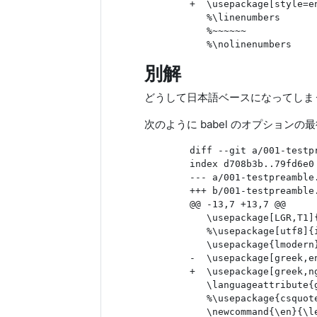
        +  \usepackage[style
           %\linenumbers

           %~~~~~~

別解
どうして日本語ベースになってしま
次のように babel のオプションの最
        diff --git a/001-testp
        index d708b3b..79fd6e0 
        --- a/001-testpreamble.
        +++ b/001-testpreamble.
        @@ -13,7 +13,7 @@

           \usepackage[LGR,T1]{
           %\usepackage[utf8]{i
           \usepackage{lmodern}
        -  \usepackage[greek,e
        +  \usepackage[greek,n
           \languageattribute{g
           %\usepackage{csqu