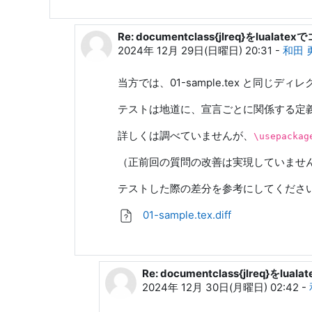
Re: documentclass{jlreq}をlual
アラカザム への返信
2024年 12月 29日(日曜日) 20:31
-
和田 
当方では、01-sample.tex と同じデ
テストは地道に、宣言ごとに関係する定
詳しくは調べていませんが、
\usepackag
（正前回の質問の改善は実現していませ
テストした際の差分を参考にしてくださ
01-sample.tex.diff
Re: documentclass{jlreq}を
和田 勇 への返信
2024年 12月 30日(月曜日) 02:42
-