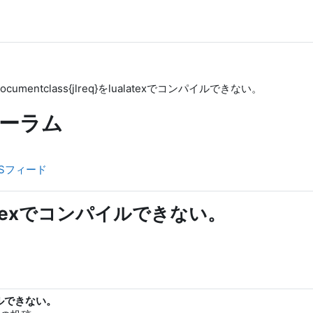
documentclass{jlreq}をlualatexでコンパイルできない。
ーラム
Sフィード
lualatexでコンパイルできない。
ンパイルできない。