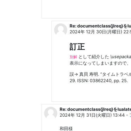
Re: documentclass{jlr
和田 勇 への返信
2024年 12月 30日(月曜日) 22:
訂正
として紹介した
\usepacka
別解
表示になってしまいますので、
誤→ 真貝 寿明. “タイムトラベルの
29. ISSN: 03862240, pp. 25.
Re: documentclass{jlreq}を
和田 勇 への返信
2024年 12月 31日(火曜日) 13:44
-
和田様