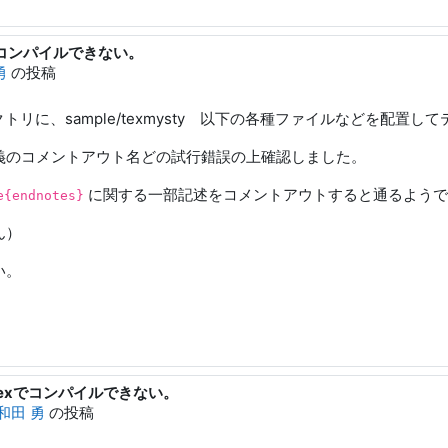
atexでコンパイルできない。
勇
の投稿
ィレクトリに、sample/texmysty 以下の各種ファイルなどを配置
義のコメントアウト名どの試行錯誤の上確認しました。
に関する一部記述をコメントアウトすると通るようで
e{endnotes}
ん）
い。
lualatexでコンパイルできない。
和田 勇
の投稿