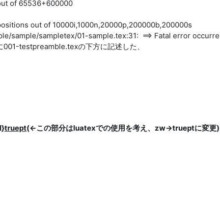
 out of 65536+600000
positions out of 10000i,1000n,20000p,200000b,200000s
e/sample/sampletex/01-sample.tex:31: ==> Fatal error occurred
01-testpreamble.texの下方に記述した、
l}
truept
(←この部分はluatexでの使用を考え、zw→trueptに変更)