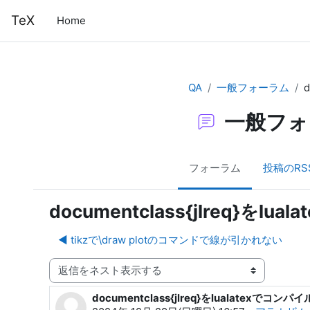
メインコンテンツへスキップする
TeX
Home
QA
一般フォーラム
一般フォ
フォーラム
投稿のRS
documentclass{jlreq}を
◀︎ tikzで\draw plotのコマンドで線が引かれない
表示モード
documentclass{jlreq}をlualatexでコ
返信数: 8