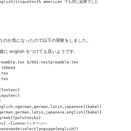
=english]{csquotes}% american でも同じ結果でした

うのか気になったので以下の実験をしました。
後に english をつけても良いようです。
reamble.tex b/001-testpreamble.tex

100644

tex

tex

fontenc}

nputenc}



nglish,ngerman,german,latin,japanese]{babel}

german,german,latin,japanese,english]{babel}

reek}{polutoniko}

otes} →linenoパッケージへ
