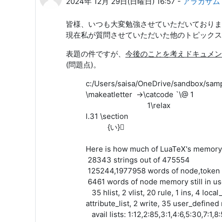
2024年 12月 29日(日曜日) 16:57
-
アラカザム
皆様、いつも大変勉強させていただいておりま
現在私が質問させていただいた他のトピックス
表題の件ですが、
今後のことを考えドキュメント
(問題点)。
c:/Users/saisa/OneDrive/sandbox/sampl
\makeatletter ->\catcode `\@ 1
1\relax
l.31 \section
{い}󿿿
Here is how much of LuaTeX's memory
28343 strings out of 475554
125244,1977958 words of node,token
6461 words of node memory still in us
35 hlist, 2 vlist, 20 rule, 1 ins, 4 loca
attribute_list, 2 write, 35 user_define
avail lists: 1:12,2:85,3:1,4:6,5:30,7:1,8: