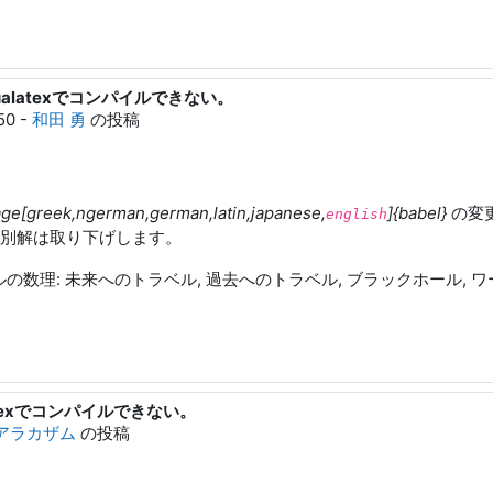
eq}をlualatexでコンパイルできない。
50
-
和田 勇
の投稿
ge[greek,ngerman,german,latin,japanese,
]{babel}
の変更
english
別解は取り下げします。
数理: 未来へのトラベル, 過去へのトラベル, ブラックホール, ワームホール”. I
lualatexでコンパイルできない。
アラカザム
の投稿