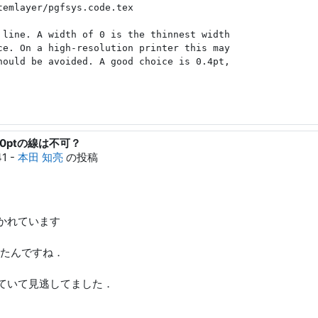
emlayer/pgfsys.code.tex

 line. A width of 0 is the thinnest width

ce. On a high-resolution printer this may

hould be avoided. A good choice is 0.4pt,

dth=0ptの線は不可？
41
-
本田 知亮
の投稿
かれています
たんですね．
かけていて見逃してました．