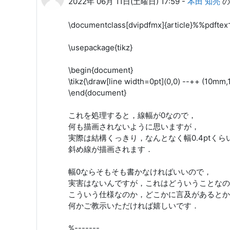
2022年 06月 11日(土曜日) 17:59
-
本田 知亮
の
\documentclass[dvipdfmx]{article}%%pdf
\usepackage{tikz}
\begin{document}
\tikz{\draw[line width=0pt](0,0) --++ (10mm
\end{document}
これを処理すると，線幅が0なので，
何も描画されないように思いますが，
実際は結構くっきり，なんとなく幅0.4ptくら
斜め線が描画されます．
幅0ならそもそも書かなければいいので，
実害はないんですが，これはどういうことなの
こういう仕様なのか，どこかに言及があるとか
何かご教示いただければ嬉しいです．
%-------