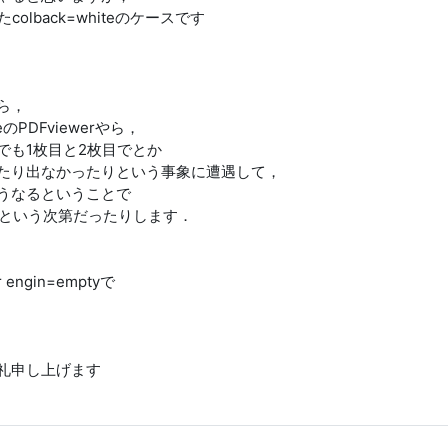
にしたcolback=whiteのケースです
ら，
deのPDFviewerやら，
でも1枚目と2枚目でとか
たり出なかったりという事象に遭遇して，
うなるということで
やってみたという次第だったりします．
r engin=emptyで
礼申し上げます