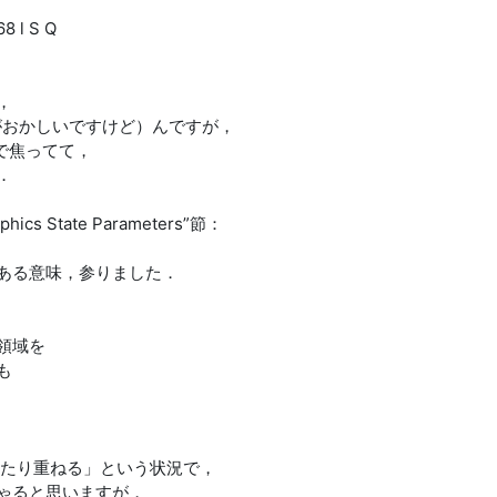
8 l S Q
，
がおかしいですけど）んですが，
ネタで焦ってて，
．
aphics State Parameters”節：
ある意味，参りました．
領域を
も
をぴったり重ねる」という状況で，
ゃると思いますが，