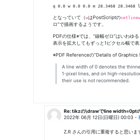
q 0.0 w 0.0 0.0 m 28.3468 28.3468 
となっていて（
はPostScriptの
w
setline
ロ”で描画するようです。
PDFの仕様※では、“線幅ゼロ”はいわゆ
表示を拡大してもずっと1ピクセル幅で
※PDF Referenceの“Details of Graphics
A line width of 0 denotes the thinn
1-pixel lines, and on high-resoluti
their use is not recommended.
Re: tikzの\drawでline width=
Z. R. への返信
2022年 06月 12日(日曜日) 00:03
-
Z.R さんの引用に重複すると思い