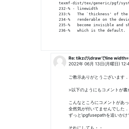
texmf-dist/tex/generic/pgf/syst
232-% - linewidth

233:%   The `thickness' of the
234-%   renderable on the devi
235-%   become invisible and s
Re: tikzの\drawでline wi
和田 勇 への返信
2022年 06月 13日(月曜日) 12:
ご教示ありがとうございます．
>以下のようにもコメントが書
こんなところにコメントがあっ
全然気が付いてませんでした．
ずっと\pgfusepathを追い
それにしても・・