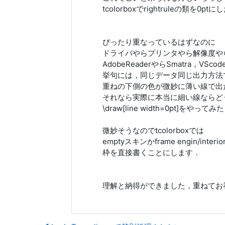
tcolorboxでrightruleの類を0pt
ぴったり重なっているはずなのに
ドライバやらプリンタやら解像度や
AdobeReaderやらSmatra，VSco
挙句には，同じデータ同じ出力方法
重ねの下側の色が微妙に薄い線で出
それなら実際に本当に細い線ならど
\draw[line width=0pt]を
微妙そうなのでtcolorboxでは
emptyスキンかframe engin/interio
枠を直接書くことにします．
理解と納得ができました，重ねてお