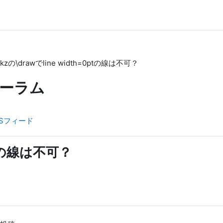
tikzの\drawでline width=0ptの線は不可？
ーラム
Sフィード
0ptの線は不可？