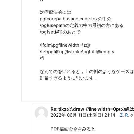
対症療法的には
pgfcorepathusage.code.texの中の
\pgfusepathの定義の中の最初の方にある
\pgfset{#1}のあとで
\ifdim\pgflinewidth=\z@
\let\pgf@up@stroke\pgfutil@empty
\fi
なんてのをいれると，上の例のようなケースは
乱暴すぎるように思います．
Re: tikzの\drawでline width=0ptの
本田 知亮 への返信
2022年 06月 11日(土曜日) 21:14
-
Z. R.
PDF描画命令をみると