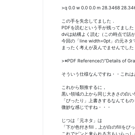
>q 0.0 w 0.0 0.0 m 28.3468 28.346
この手を失念してました．
PDFを読むという手が残ってました
dviは結構よく読む（この時点で話
今回の「line width=0pt」の元
まったく考えが及んでませんでした
>※PDF Referenceの“Details of Gr
そういう仕様なんですね・・これは
これから類推するに，
黒い領域の上から同じ大きさの白い
「ぴったり」上書きするなんてもの
微妙な感じですね・・・
じつは「元ネタ」は
「下が色付きfill，上が白のfill
これでピンと来られる方もいらっし