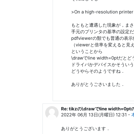
>On a high-resolution printer
もともと遭遇した現象が，まさ
手元のプリンタの基準の設定だ
pdfviewerの類でも普通の
（viewerと倍率を変えると
ということから
\drawでline width=0
ドライバかデバイスかそういう
どうやらそのようですね．
ありがとうごさいました．
Re: tikzの\drawでline width=
Z. R. への返信
2022年 06月 13日(月曜日) 12:31
-
ありがとうございます．