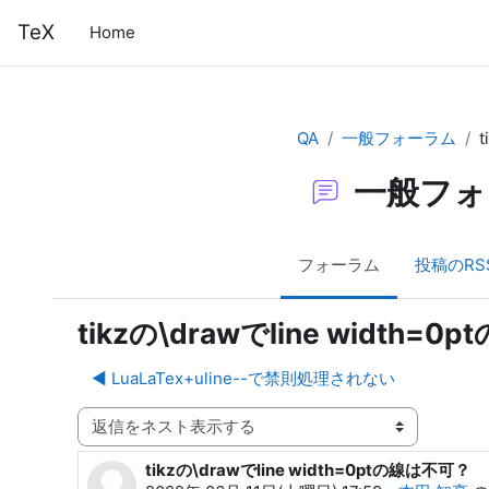
メインコンテンツへスキップする
TeX
Home
QA
一般フォーラム
一般フォ
フォーラム
投稿のRS
tikzの\drawでline width=
◀︎ LuaLaTex+uline--で禁則処理されない
表示モード
tikzの\drawでline width=0ptの線は不可？
返信数: 4