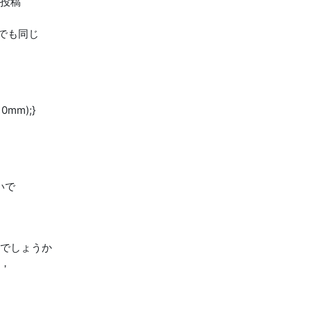
投稿
texでも同じ
,10mm);}
いで
でしょうか
，