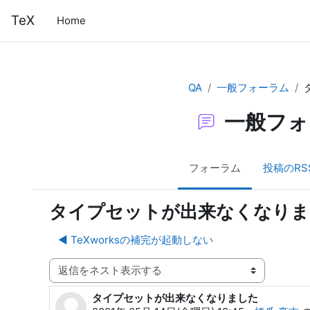
メインコンテンツへスキップする
TeX
Home
QA
一般フォーラム
一般フォ
フォーラム
投稿のRS
タイプセットが出来なくなりま
◀︎ TeXworksの補完が起動しない
表示モード
タイプセットが出来なくなりました
返信数: 35