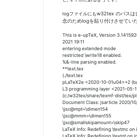
w32tex のパ
logファイルにも
念のためlogを貼り付けさせてい
This is e-upTeX, Version 3.14159
2021 19:11
entering extended mode
restricted \write18 enabled.
%&-line parsing enabled.
**text.tex
(./text.tex
pLaTeX2e <2020-10-01u04>+2 (ba
L3 programming layer <2021-05-
(c:/w32tex/share/texmf-dist/tex/pla
Document Class: jsarticle 2020/10
\jsc@mpt=\dimen154
\jsc@mmm=\dimen155
\jsc@smallskipamount=\skip47
LaTeX Info: Redefining \textmc on i
LaTeX Info: Redefining \textgt on i