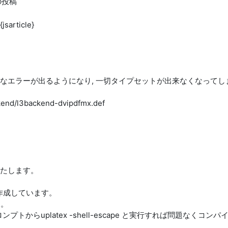
の投稿
jsarticle}
なエラーが出るようになり, 一切タイプセットが出来なくなってし
ckend/l3backend-dvipdfmx.def
たします。
dfを作成しています。
す。
プトからuplatex -shell-escape と実行すれば問題なくコ