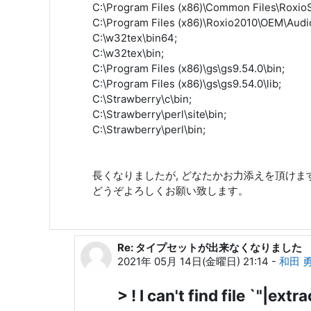
C:\Program Files (x86)\Common Files\Roxio
C:\Program Files (x86)\Roxio2010\OEM\Audi
C:\w32tex\bin64;
C:\w32tex\bin;
C:\Program Files (x86)\gs\gs9.54.0\bin;
C:\Program Files (x86)\gs\gs9.54.0\lib;
C:\Strawberry\c\bin;
C:\Strawberry\perl\site\bin;
C:\Strawberry\perl\bin;
長くなりましたが, どなたかお力添えを頂けま
どうぞよろしくお願い致します。
Re: タイプセットが出来なくなりました
橋爪 豪志 への返信
2021年 05月 14日(金曜日) 21:14
-
和田 
> ! I can't find file `"|extr