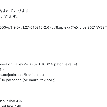
スは含まれております。
ただきます。
2653-p3.9.0-u1.27-210218-2.6 (utf8.uptex) (TeX Live 2021/W32T
sed on LaTeX2e <2020-10-01> patch level 4)
11>
tex/jsclasses/jsarticle.cls
/09 jsclasses (okumura, texjporg)
nput line 497.
nput line 499.