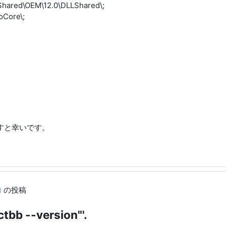
Shared\OEM\12.0\DLLShared\;
oCore\;
すと幸いです。
勇
の投稿
actbb --version"'.