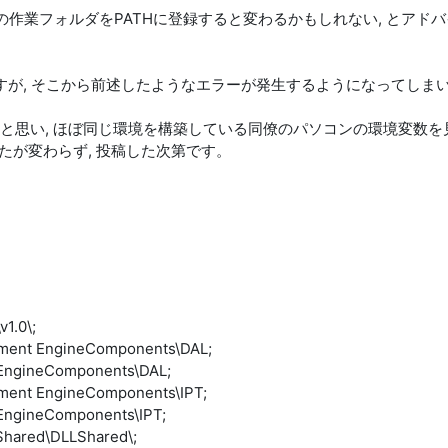
作業フォルダをPATHに登録すると変わるかもしれない, とアドバイス
すが, そこから前述したようなエラーが発生するようになってしま
思い, ほぼ同じ環境を構築している同僚のパソコンの環境変数を見
たが変わらず, 投稿した次第です。
1.0\;
agement EngineComponents\DAL;
t EngineComponents\DAL;
gement EngineComponents\IPT;
t EngineComponents\IPT;
Shared\DLLShared\;