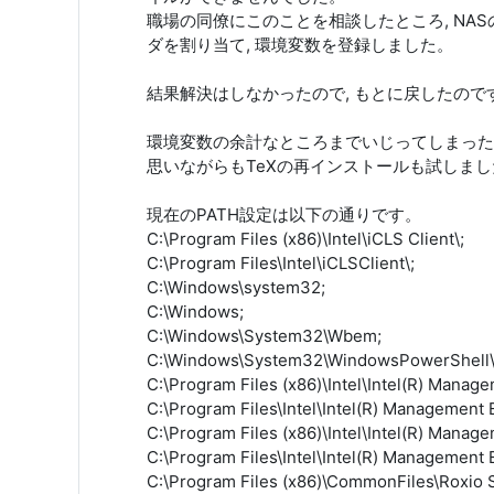
職場の同僚にこのことを相談したところ, NASの
ダを割り当て, 環境変数を登録しました。
結果解決はしなかったので, もとに戻したので
環境変数の余計なところまでいじってしまったと
思いながらもTeXの再インストールも試しまし
現在のPATH設定は以下の通りです。
C:\Program Files (x86)\Intel\iCLS Client\;
C:\Program Files\Intel\iCLSClient\;
C:\Windows\system32;
C:\Windows;
C:\Windows\System32\Wbem;
C:\Windows\System32\WindowsPowerShell\v
C:\Program Files (x86)\Intel\Intel(R) Man
C:\Program Files\Intel\Intel(R) Managemen
C:\Program Files (x86)\Intel\Intel(R) Mana
C:\Program Files\Intel\Intel(R) Managemen
C:\Program Files (x86)\CommonFiles\Roxio 