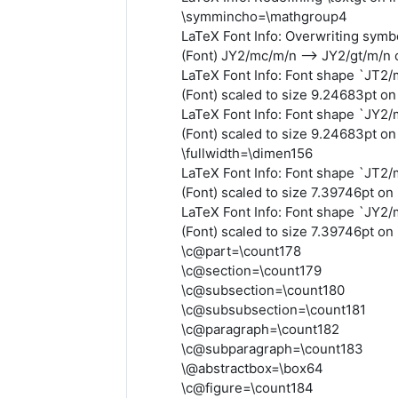
\symmincho=\mathgroup4
LaTeX Font Info: Overwriting symbo
(Font) JY2/mc/m/n --> JY2/gt/m/n o
LaTeX Font Info: Font shape `JT2/m
(Font) scaled to size 9.24683pt on 
LaTeX Font Info: Font shape `JY2/m
(Font) scaled to size 9.24683pt on 
\fullwidth=\dimen156
LaTeX Font Info: Font shape `JT2/m
(Font) scaled to size 7.39746pt on 
LaTeX Font Info: Font shape `JY2/m
(Font) scaled to size 7.39746pt on 
\c@part=\count178
\c@section=\count179
\c@subsection=\count180
\c@subsubsection=\count181
\c@paragraph=\count182
\c@subparagraph=\count183
\@abstractbox=\box64
\c@figure=\count184