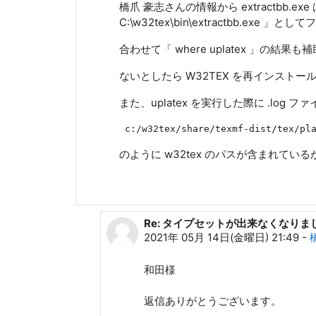
橋爪 豪志さんの情報から extractbb.ex
C:\w32tex\bin\extractbb.ex
合わせて「 where uplatex 」の結
ないとしたら W32TEX を再インスト
また、uplatex を実行した際に .log
のように w32tex のパスが含まれてい
Re: タイプセットが出来なくなりま
和田 勇 への返信
2021年 05月 14日(金曜日) 21:49
-
和田様
返信ありがとうございます。