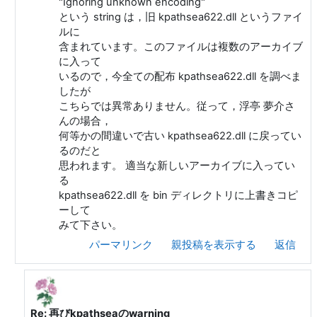
"Ignoring unknown encoding"
という string は，旧 kpathsea622.dll というファイ
ルに
含まれています。このファイルは複数のアーカイブ
に入って
いるので，今全ての配布 kpathsea622.dll を調べま
したが
こちらでは異常ありません。従って，浮亭 夢介さ
んの場合，
何等かの間違いで古い kpathsea622.dll に戻ってい
るのだと
思われます。 適当な新しいアーカイブに入ってい
る
kpathsea622.dll を bin ディレクトリに上書きコピ
ーして
みて下さい。
パーマリンク
親投稿を表示する
返信
Re: 再びkpathseaのwarning
Akira Kakuto への返信