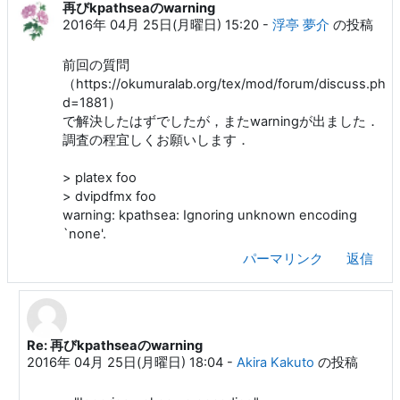
再びkpathseaのwarning
返信数: 2
2016年 04月 25日(月曜日) 15:20
-
浮亭 夢介
の投稿
前回の質問
（https://okumuralab.org/tex/mod/forum/discuss.php?
d=1881）
で解決したはずでしたが，またwarningが出ました．
調査の程宜しくお願いします．
> platex foo
> dvipdfmx foo
warning: kpathsea: Ignoring unknown encoding
`none'.
パーマリンク
返信
Re: 再びkpathseaのwarning
浮亭 夢介 への返信
2016年 04月 25日(月曜日) 18:04
-
Akira Kakuto
の投稿