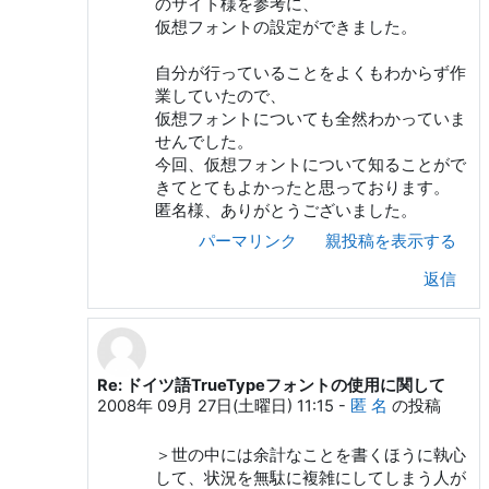
のサイト様を参考に、
仮想フォントの設定ができました。
自分が行っていることをよくもわからず作
業していたので、
仮想フォントについても全然わかっていま
せんでした。
今回、仮想フォントについて知ることがで
きてとてもよかったと思っております。
匿名様、ありがとうございました。
パーマリンク
親投稿を表示する
返信
Re: ドイツ語TrueTypeフォントの使用に関して
匿 名 への返信
2008年 09月 27日(土曜日) 11:15
-
匿 名
の投稿
＞世の中には余計なことを書くほうに執心
して、状況を無駄に複雑にしてしまう人が