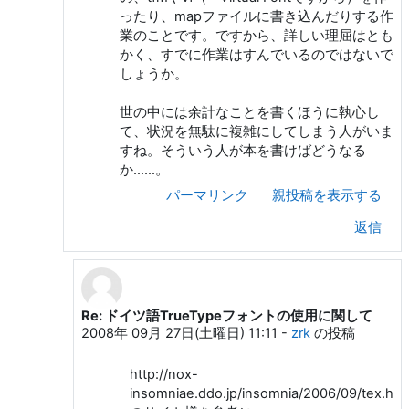
ったり、mapファイルに書き込んだりする作
業のことです。ですから、詳しい理屈はとも
かく、すでに作業はすんでいるのではないで
しょうか。
世の中には余計なことを書くほうに執心し
て、状況を無駄に複雑にしてしまう人がいま
すね。そういう人が本を書けばどうなる
か……。
パーマリンク
親投稿を表示する
返信
Re: ドイツ語TrueTypeフォントの使用に関して
匿 名 への返信
2008年 09月 27日(土曜日) 11:11
-
zrk
の投稿
http://nox-
insomniae.ddo.jp/insomnia/2006/09/tex.htm