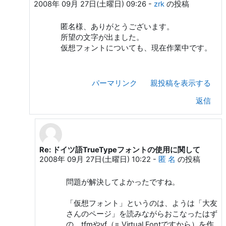
2008年 09月 27日(土曜日) 09:26
-
zrk
の投稿
匿名様、ありがとうございます。
所望の文字が出ました。
仮想フォントについても、現在作業中です。
パーマリンク
親投稿を表示する
返信
Re: ドイツ語TrueTypeフォントの使用に関して
zrk への返信
2008年 09月 27日(土曜日) 10:22
-
匿 名
の投稿
問題が解決してよかったですね。
「仮想フォント」というのは、ようは「大友
さんのページ」を読みながらおこなったはず
の、tfmやvf（= Virtual Fontですから）を作