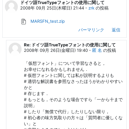
ドイツ語TrueTypeフォントの使用に関して
返信数: 7
2008年 09月 25日(木曜日) 21:44
-
zrk
の投稿
MARSFN_test.zip
パーマリンク
返信
Re: ドイツ語TrueTypeフォントの使用に関して
zrk への返信
2008年 09月 26日(金曜日) 19:40
-
匿 名
の投稿
「仮想フォント」について学習なさると，
お幸せになれるかもしれません．
# 仮想フォントに関しては私が説明するよりも
# 適切な解説書を参照なさったほうがわかりやすい
かと
# 存じます．
# もっとも，そのような場合ですら「一から十まで
説明」
# したり「無償で代行」したりしない限り，
# 初心者の味方気取りの方々は「質問者に優しくな
い」と