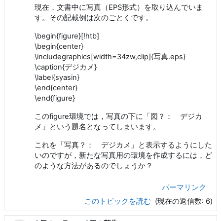
現在，文書中に写真（EPS形式）を取り込んでいま
す。その記載例は次のごとくです。
\begin{figure}[!htb]
\begin{center}
\includegraphics[width=34zw,clip]{写真.eps}
\caption{デジカメ}
\label{syasin}
\end{center}
\end{figure}
このfigure環境では，写真の下に「図？： デジカ
メ」という題名となってしまいます。
これを「写真？： デジカメ」と表示するようにした
いのですが，新たな写真用の環境を作成するには，ど
のような方法があるのでしょうか？
パーマリンク
このトピックを読む
(現在の返信数: 6)