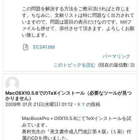
この問題を解決する方法をご教示頂ければと存じま
す。ちなみに、文献リストは特に問題なく出力されて
いますので、問題は題目の表示だけなのです。bblフ
ァイルも併せて、添付させて頂きます。よろしくお願
い致します。
EC241.bbl
パーマリンク
このトピックを読む
(現在の返信数: 2)
MacOSX10.5.6でのTeXインストール（必要なツールが見つ
かりません）
2009年 01月 21日(水曜日) 01:12
-
K Y
の投稿
MacBookPro＋OSX10.5.6にてTeXインストールを試
みています。
奥村先生の『美文書作成入門改訂第４版』(１刷）付
属のCDを用いました。