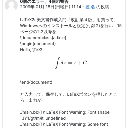
0個のエラー、4個の警告
2009年 01月 18日(日曜日) 11:14
-
匿 名
の投稿
LaTeX2ε美文書作成入門「改訂第４版」を買って、
Windowsへのインストールと設定(付録G)を行い、15
ページの2.2以降を
\documentclass{article}
\begin{document}
Hello, \TeX!
∫
=
+
.
d
∫
x
d
x
=
x
x
+
C
.
C
\end{document}
と入力して、保存して、LaTeXボタンを押したとこ
ろ、出力が
./main.bbl(1): LaTeX Font Warning: Font shape
`JY1/gt/m/it' undefined
./main.bbl(1): LaTeX Font Warning: Some font