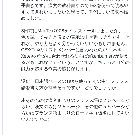
手書きです。漢文の教科書なのでTeXを使って読みや
すくてきれいにしたいと思って、TeXについて調べ始
めました。
3日前にMacTex2008をインストールしましたが、
色々試してみると漢文の表示は中々難しそうです。そ
れか、やり方をよく分かっていないかもしれません。
OSX-TeXのリストメンバーに言われたのが「swを
XeteXのために合わせれるならばsfkanbun.styが使え
るかもしれない」ということですが、ちょっと自分の
能力を超える作業の感じがします。
逆に、日本語ベースのTeXを使ってその中でフランス
語を書く方が簡単そうですが、どうでしょうか。
本そのものは漢文まじりのフランス語は２０ページぐ
らい、漢文のみは２５ページ、その他の５５ページぐ
らいはフランス語まじりのローマ字（仮名にしてもい
いんですが…）