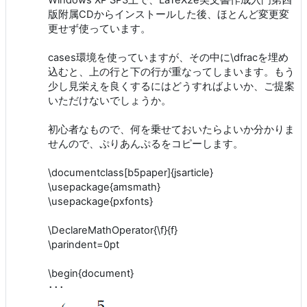
Windows XP SP3上で、LaTeX2e美文書作成入門第四
版附属CDからインストールした後、ほとんど変更変
更せず使っています。
cases環境を使っていますが、その中に\dfracを埋め
込むと、上の行と下の行が重なってしまいます。もう
少し見栄えを良くするにはどうすればよいか、ご提案
いただけないでしょうか。
初心者なもので、何を乗せておいたらよいか分かりま
せんので、ぷりあんぷるをコピーします。
\documentclass[b5paper]{jsarticle}
\usepackage{amsmath}
\usepackage{pxfonts}
\DeclareMathOperator{\f}{f}
\parindent=0pt
\begin{document}
･･･