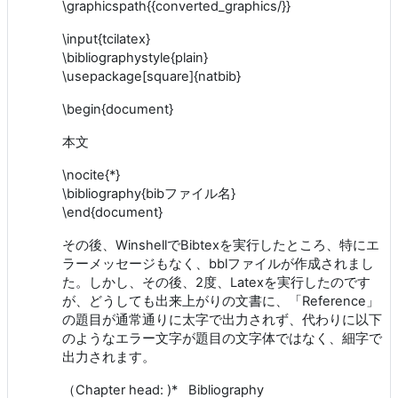
\graphicspath{{converted_graphics/}}
\input{tcilatex}
\bibliographystyle{plain}
\usepackage[square]{natbib}
\begin{document}
本文
\nocite{*}
\bibliography{bibファイル名}
\end{document}
その後、WinshellでBibtexを実行したところ、特にエ
ラーメッセージもなく、bblファイルが作成されまし
た。しかし、その後、2度、Latexを実行したのです
が、どうしても出来上がりの文書に、「Reference」
の題目が通常通りに太字で出力されず、代わりに以下
のようなエラー文字が題目の文字体ではなく、細字で
出力されます。
（Chapter head: )* Bibliography