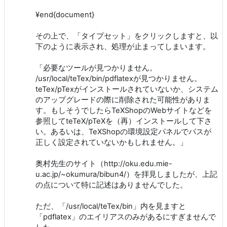
¥end{document}
その上で、「タイプセット」をクリックしますと、以
下のように表示され、処理が止まってしまいます。
「必要なツールが見つかりません。
/usr/local/teTex/bin/pdflatexが見つかりません。
teTex/pTexがインストールされていないか、システム
のアップグレードの際に削除された可能性がありま
す。もしそうでしたらTeXShopのWebサイトなどを
参照してteTeX/pTeXを（再）インストールして下さ
い。あるいは、TeXShopの環境設定パネルでパスが
正しく設定されていないかもしれません。」
奥村先生のサイト（http://oku.edu.mie-
u.ac.jp/~okumura/bibun4/）を拝見しましたが、上記
の点について特に記述はありませんでした。
ただ、「/usr/local/teTex/bin」内を見ますと
「pdflatex」のエイリアスのみがあるにすぎませんで