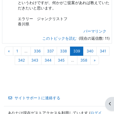
というわけですが、何かがご提案があれば教えていた
だきたいと思います。
エラリー ジャンクリストフ
香川県
パーマリンク
このトピックを読む
(現在の返信数: 11)
前のページ
ページ 1
ページ 336
ページ 337
ページ 338
ページ 339
ページ 340
ページ
«
1
…
336
337
338
339
340
341
ページ 342
ページ 343
ページ 344
ページ 345
ページ 358
次のペー
342
343
344
345
…
358
»
サイトサポートに連絡する
ブ
あなたは現在ゲストアクセスを利用しています (
ログイ