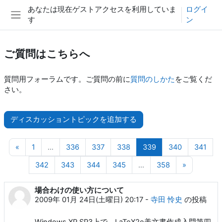
メインコンテンツへスキップする
あなたは現在ゲストアクセスを利用していま
ログイ
す
ン
サイドパネル
ご質問はこちらへ
質問用フォーラムです。ご質問の前に
質問のしかた
をご覧くだ
さい。
ディスカッショントピックを追加する
前のページ
ページ 1
ページ 336
ページ 337
ページ 338
ページ 339
ページ 340
ページ
«
1
…
336
337
338
339
340
341
ページ 342
ページ 343
ページ 344
ページ 345
ページ 358
次のペー
342
343
344
345
…
358
»
場合わけの使い方について
2009年 01月 24日(土曜日) 20:17
-
寺田 怜史
の投稿