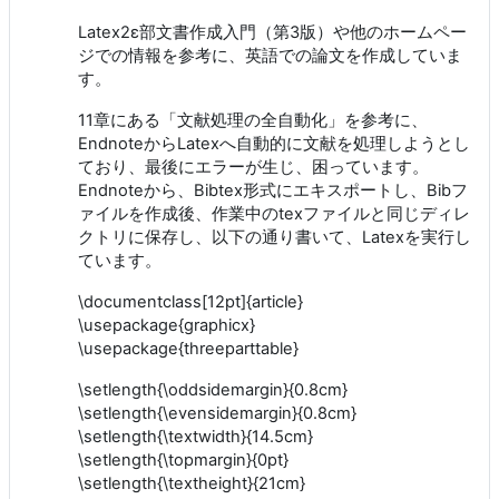
Latex2ε部文書作成入門（第3版）や他のホームペー
ジでの情報を参考に、英語での論文を作成していま
す。
11章にある「文献処理の全自動化」を参考に、
EndnoteからLatexへ自動的に文献を処理しようとし
ており、最後にエラーが生じ、困っています。
Endnoteから、Bibtex形式にエキスポートし、Bibフ
ァイルを作成後、作業中のtexファイルと同じディレ
クトリに保存し、以下の通り書いて、Latexを実行し
ています。
\documentclass[12pt]{article}
\usepackage{graphicx}
\usepackage{threeparttable}
\setlength{\oddsidemargin}{0.8cm}
\setlength{\evensidemargin}{0.8cm}
\setlength{\textwidth}{14.5cm}
\setlength{\topmargin}{0pt}
\setlength{\textheight}{21cm}