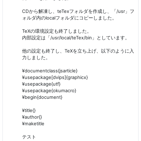
CDから解凍し、teTexフォルダを作成し、「/usr」フ
ォルダ内のlocalフォルダにコピーしました。
TeXの環境設定も終了しました。
内部設定は「/usr/local/teTex/bin」としています。
他の設定も終了し、TeXを立ち上げ、以下のように入
力しました。
¥documentclass{jsarticle}
¥usepackage[dvips]{graphicx}
¥usepackage{utf}
¥usepackage{okumacro}
¥begin{document}
¥title{}
¥author{}
¥maketitle
テスト