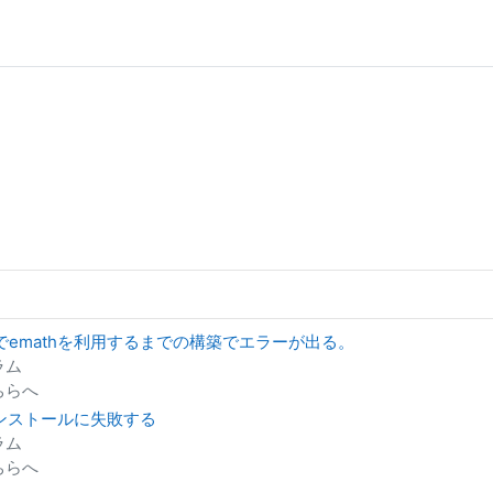
ficeでemathを利用するまでの構築でエラーが出る。
ラム
ちらへ
のインストールに失敗する
ラム
ちらへ