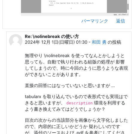
パーマリンク
返信
Re: \nolinebreak の使い方
ueki ichiro への返信
2024年 12月 1日(日曜日) 01:30
-
和田 勇
の投稿
無理やり \nolinebreak を使ってなんとかしようと
思っても、自動で執り行われる組版の処理が 影響
してしまうので、時に今回のように思うような表現
ができないことがあります。
直接の回答にはなっていないと思いますが ...
tabularx を取り込んでいるので表形式でも実現はで
きると思いますが、
環境を利用する
description
よう書き換えてみてはどうでしょうか？
目次の次からの当該部分を画像から文字化しました
ので、内容的に正しいかどうか 疑わしいのです
が、添付のソースおよび .pdf を参考にしてくださ