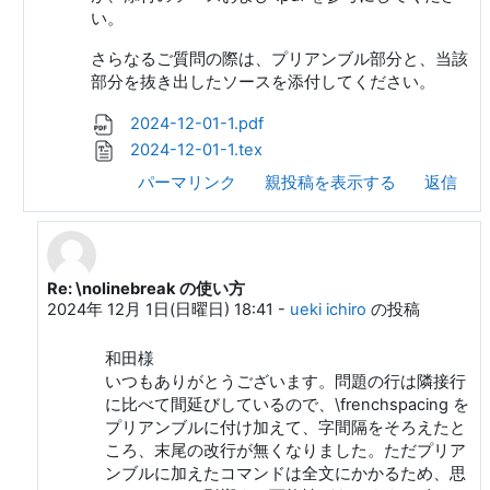
い。
さらなるご質問の際は、プリアンブル部分と、当該
部分を抜き出したソースを添付してください。
2024-12-01-1.pdf
2024-12-01-1.tex
パーマリンク
親投稿を表示する
返信
Re: \nolinebreak の使い方
和田 勇 への返信
2024年 12月 1日(日曜日) 18:41
-
ueki ichiro
の投稿
和田様
いつもありがとうございます。問題の行は隣接行
に比べて間延びしているので、\frenchspacing を
プリアンブルに付け加えて、字間隔をそろえたと
ころ、末尾の改行が無くなりました。ただプリア
ンブルに加えたコマンドは全文にかかるため、思