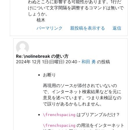
わぬところに影響する可能性があります。1行だ
けについて文字間隔を調整するコマンドは無いで
しょうか。
植木
パーマリンク
親投稿を表示する
返信
Re: \nolinebreak の使い方
ueki ichiro への返信
2024年 12月 1日(日曜日) 20:40
-
和田 勇
の投稿
お断り
再現用のソースが添付されていないの
で、インターネット検索結果などを元に
意見を述べています。つまり未検証なの
で誤りがあるかもしれません。
はプリアンブルだけ？
\frenchspacing
の用法をインターネット
\frenchspacing