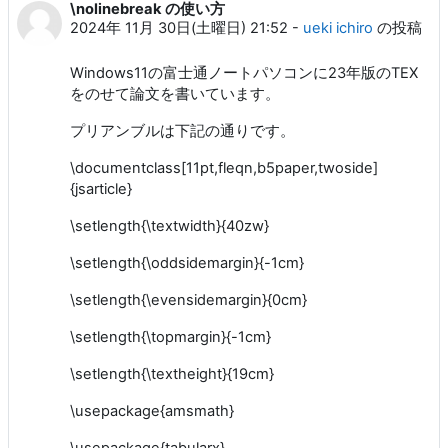
\nolinebreak の使い方
返信数: 7
2024年 11月 30日(土曜日) 21:52
-
ueki ichiro
の投稿
Windows11の富士通ノートパソコンに23年版のTEX
をのせて論文を書いています。
プリアンブルは下記の通りです。
\documentclass[11pt,fleqn,b5paper,twoside]
{jsarticle}
\setlength{\textwidth}{40zw}
\setlength{\oddsidemargin}{-1cm}
\setlength{\evensidemargin}{0cm}
\setlength{\topmargin}{-1cm}
\setlength{\textheight}{19cm}
\usepackage{amsmath}
\usepackage{tabularx}