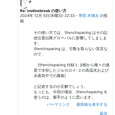
Re: \nolinebreak の使い方
ueki ichiro への返信
2024年 12月 5日(木曜日) 22:33
-
帯田 木偶太
の投
稿
その使い方では、\frenchspacing はその記
述位置以降グローバルに影響してしましま
す。
\frenchspacing は、引数を取らない宣言な
ので、
{\frenchspacing 付録１. β相から種々の速
度で冷却したジルカロイ-２の高温水および
水蒸気中での腐食}
と記述するのが正解でしょう。
もっとも、今回の場合、\frenchspacing を
使うのは、握手のように思います。
パーマリンク
親投稿を表示する
返信