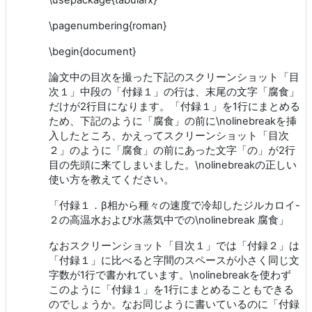
\pagenumbering{roman}
\begin{document}
論文中の目次を撮った下記のスクリーンショット「目
次１」中段の「付録１」の行は、末尾の文字「腐食」
だけが2行目になります。「付録１」を1行にまとめる
ため、下記のように「腐食」の前に\nolinebreakを挿
入したところ、かえってスクリーンショット「目次
２」のように「腐食」の前にあった文字「の」が2行
目の先頭に来てしまいました。\nolinebreakの正しい
使い方を教えてください。
「付録１．β相から種々の速度で冷却したジルカロイ-
２の高温水および水蒸気中での\nolinebreak 腐食」
なおスクリーンショット「目次１」では「付録２」は
「付録１」に比べると字間のスペースが小さく同じ文
字数が1行で書かれています。\nolinebreakを使わず
このように「付録１」を1行にまとめることもできる
のでしょうか。なお同じように書いているのに「付録