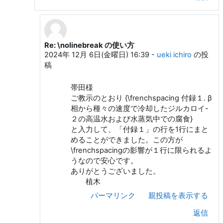
Re: \nolinebreak の使い方
帯田 木偶太 への返信
2024年 12月 6日(金曜日) 16:39
-
ueki ichiro
の投
稿
帯田様
ご教示のとおり {\frenchspacing 付録１. β
相から種々の速度で冷却したジルカロイ-
２の高温水および水蒸気中での腐食}
と入力して、「付録１」の行を1行にまと
めることができました。この方が
\frenchspacingの影響が１行に限られるよ
うなので安心です。
ありがとうございました。
植木
パーマリンク
親投稿を表示する
返信