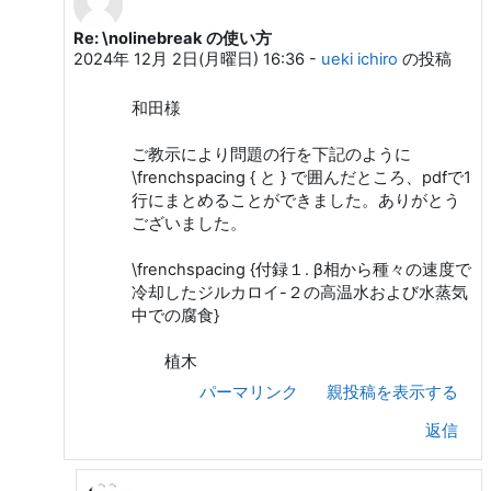
Re: \nolinebreak の使い方
和田 勇 への返信
2024年 12月 2日(月曜日) 16:36
-
ueki ichiro
の投稿
和田様
ご教示により問題の行を下記のように
\frenchspacing { と } で囲んだところ、pdfで1
行にまとめることができました。ありがとう
ございました。
\frenchspacing {付録１. β相から種々の速度で
冷却したジルカロイ-２の高温水および水蒸気
中での腐食}
植木
パーマリンク
親投稿を表示する
返信