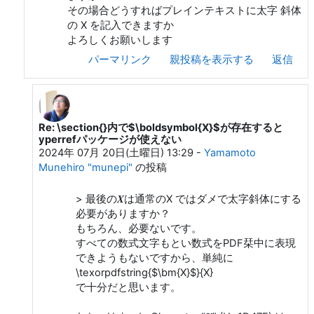
その場合どうすればプレインテキストに太字 斜体
の X を記入できますか
よろしくお願いします
パーマリンク
親投稿を表示する
返信
Re: \section{}内で$\boldsymbol{X}$が存在すると
matushiro 97 への返信
yperrefパッケージが使えない
2024年 07月 20日(土曜日) 13:29
-
Yamamoto
Munehiro "munepi"
の投稿
> 最後の𝑿は通常のX ではダメで太字斜体にする
必要がありますか？
もちろん、必要ないです。
すべての数式文字もとい数式をPDF栞中に表現
できようもないですから、単純に
\texorpdfstring{$\bm{X}$}{X}
で十分だと思います。