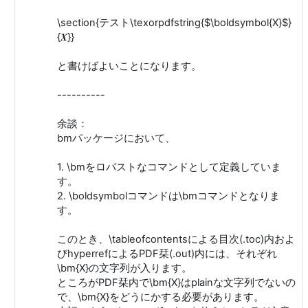
\section{テスト\texorpdfstring{$\boldsymbol{X}$}
{𝑿}}
と書けばよいことになります。
----------
余談：
bmパッケージにおいて、
1. \bmをロバストなコマンドとして定義していま
す。
2. \boldsymbolコマンドは\bmコマンドとなりま
す。
このとき、\tableofcontentsによる目次(.toc)内およ
びhyperrefによるPDF栞(.out)内には、それぞれ
\bm{X}の文字列が入ります。
ところがPDF栞内で\bm{X}はplainな文字列でないの
で、\bm{X}をどうにかする必要があります。