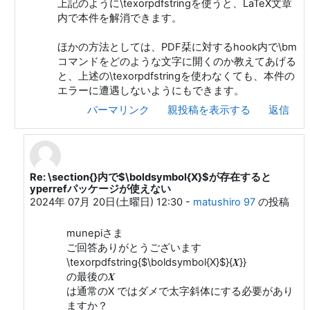
上記のように\texorpdfstringを使うと、LaTeX文章
内で本件を解消できます。
ほかの方法としては、PDF栞に対するhook内で\bm
コマンドをどのような文字に開くのか教えてあげる
と、上述の\texorpdfstringを使わなくても、本件の
エラーに遭遇しないようにもできます。
パーマリンク
親投稿を表示する
返信
Re: \section{}内で$\boldsymbol{X}$が存在すると
Yamamoto Munehiro "munepi" への返信
yperrefパッケージが使えない
2024年 07月 20日(土曜日) 12:30
-
matushiro 97
の投稿
munepiさま
ご回答ありがとうございます
\texorpdfstring{$\boldsymbol{X}$}{𝑿}}
の最後の𝑿
は通常のX ではダメで太字斜体にする必要があり
ますか？