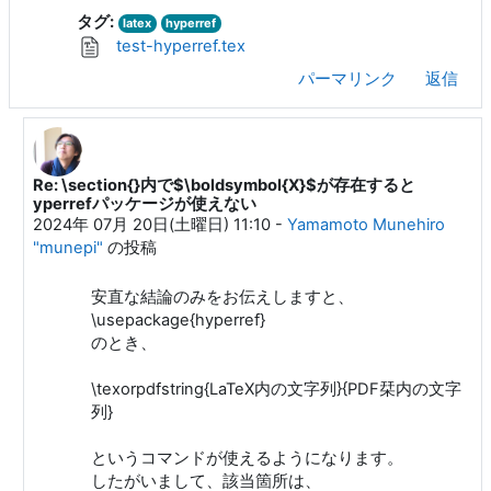
タグ:
latex
hyperref
test-hyperref.tex
パーマリンク
返信
Re: \section{}内で$\boldsymbol{X}$が存在すると
matushiro 97 への返信
yperrefパッケージが使えない
2024年 07月 20日(土曜日) 11:10
-
Yamamoto Munehiro
"munepi"
の投稿
安直な結論のみをお伝えしますと、
\usepackage{hyperref}
のとき、
\texorpdfstring{LaTeX内の文字列}{PDF栞内の文字
列}
というコマンドが使えるようになります。
したがいまして、該当箇所は、