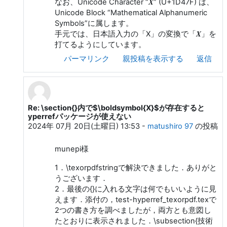
なお、Unicode Character “𝑿” (U+1D47F) は、
Unicode Block “Mathematical Alphanumeric
Symbols”に属します。
手元では、日本語入力の「X」の変換で「𝑿」を
打てるようにしています。
パーマリンク
親投稿を表示する
返信
Re: \section{}内で$\boldsymbol{X}$が存在すると
matushiro 97 への返信
yperrefパッケージが使えない
2024年 07月 20日(土曜日) 13:53
-
matushiro 97
の投稿
munepi様
1．\texorpdfstringで解決できました．ありがと
うございます．
2．最後の{}に入れる文字は何でもいいように見
えます．添付の，test-hyperref_texorpdf.texで
2つの書き方を調べましたが，両方とも意図し
たとおりに表示されました．\subsection{技術