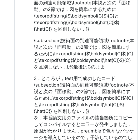
面の到達可能領域\footnote{本説と次の「面移
動」の2節では，図を簡単にするために
\texorpdfstring{$\boldsymbol{C}$}{C}と
\texorpdfstring{$\boldsymbol{\hat{C}}$}
{\hat{C}} を区別しない．}}
\subsection{技術面の到達可能領域\footnote{本
説と次の「面移動」の2節では，図を簡単にす
るために\texorpdfstring{$\boldsymbol{C}$}{C}
と\texorpdfstring{$\boldsymbol{\hat{C}}$}{C}
を区別しない．}}%最後はCのまま
3．ところが，test用で成功したコード
\subsection{技術面の到達可能領域\footnote{本
説と次の「面移動」の2節では，図を簡単にす
るために\texorpdfstring{$\boldsymbol{C}$}{C}
と\texorpdfstring{$\boldsymbol{\hat{C}}$}
{\hat{C}} を区別しない．}}
を，本番論文用のファイルの該当箇所にコピー
してコンパイルするとエラーが発生しました．
原因がわかりません．preumbleで色々なパッケ
ージを導入しているので，干渉しているのでし