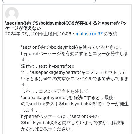
表示モード
\section{}内で$\boldsymbol{X}$が存在するとyperrefパッ
返信数: 5
ケージが使えない
2024年 07月 20日(土曜日) 10:06
-
matushiro 97
の投稿
\section{}内で\boldsymbol{}を使っているときに，
hyperrefパーケージを有効にするとエラーが発生しま
す．
添付の，test-hyperref.tex
で，"\usepackage{hyperref}"をコメントアウトして
いるときは全ての文章がコンパイルできて表示できま
す．
しかし，コメントアウトを外して
\usepackage{hyperref}を有効にすると，最後
の"\section{テスト$\boldsymbol{X}$"でエラーが発生
します．
hyperrefパッケージは，\section{}内の
$\boldsymbol{X}$と両立しないようですが，解決策
があればご教示ください．