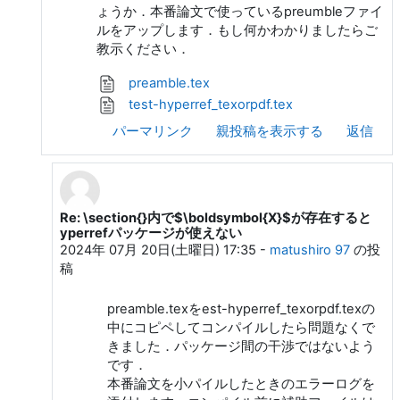
ょうか．本番論文で使っているpreumbleファイ
ルをアップします．もし何かわかりましたらご
教示ください．
preamble.tex
test-hyperref_texorpdf.tex
パーマリンク
親投稿を表示する
返信
Re: \section{}内で$\boldsymbol{X}$が存在すると
matushiro 97 への返信
yperrefパッケージが使えない
2024年 07月 20日(土曜日) 17:35
-
matushiro 97
の投
稿
preamble.texをest-hyperref_texorpdf.texの
中にコピペしてコンパイルしたら問題なくで
きました．パッケージ間の干渉ではないよう
です．
本番論文を小パイルしたときのエラーログを