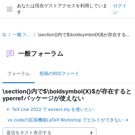
メインコンテンツへスキップする
あなたは現在ゲストアクセスを利用していま
ログイ
す
ン
サイドパネル
QA
一般フォーラム
\section{}内で$\boldsymbol{X}$が存在するとyperrefパッケージが使えない
一般フォーラム
フォーラム
投稿のRSSフィード
\section{}内で$\boldsymbol{X}$が存在すると
yperrefパッケージが使えない
← TeX Live 2022 で esvect.sty を使いたい
vs codeの拡張機能LaTeX Workshop でビルドができない →