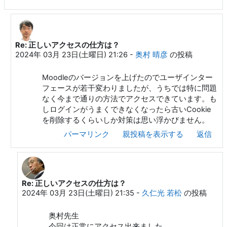
Re: 正しいアクセスの仕方は？
久仁光 若松 への返信
2024年 03月 23日(土曜日) 21:26
-
奥村 晴彦
の投稿
Moodleのバージョンを上げたのでユーザインター
フェースが若干変わりましたが、うちでは特に問題
なく今まで通りの方法でアクセスできています。も
しログインがうまくできなくなったら古いCookie
を削除するくらいしか対策は思い浮かびません。
パーマリンク
親投稿を表示する
返信
Re: 正しいアクセスの仕方は？
奥村 晴彦 への返信
2024年 03月 23日(土曜日) 21:35
-
久仁光 若松
の投稿
奥村先生
今回は正常にアクセス出来ました。