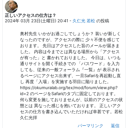
正しいアクセスの仕方は？
返信数: 2
2024年 03月 23日(土曜日) 20:41
-
久仁光 若松
の投稿
奥村先生 いかがお過ごしでしょうか？ 装いが新しく
なったのですが、アクセスの際に 少々不便を感じて
おります。 先日はアクセスした旨のメールが届きま
した。 内容は今までとは異なる場所から「アクセス
が有った」と 書かれておりました。 今日は、いつも
通りサイトを開く手続きでの 「パスワード」を入力
しても、従来の一般フォーラム『一覧』が 表示され
るページにアクセス出来ず、一旦Safariを再起動し直
し 再度「入場」を実施する羽目に陥りました。
https://okumuralab.org/tex/mod/forum/view.php?
id=2 のページをSafariのタブに固定しております。
何ら変更を施しておりませんが、以前のアクセスの状
態とは 異なった感じを抱いております。 正しいアク
セスの仕方を書き込んでいただければ幸甚です。若松
久仁光拝
パーマリンク
返信