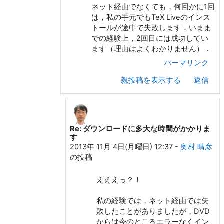
ネット経由でなくても，何回かに1回
は，私の手元でもTeX Liveのインス
トールが途中で失敗します．いまま
での経験上，2回目には成功してい
ます（理由はよくわかりません）．
パーマリンク
親投稿を表示する
返信
Re: ダウンロードに多大な時間がかかりま
KUROKI Yusuke への返信
す
2013年 11月 4日(月曜日) 12:37
-
奥村 晴彦
の投稿
えええっ？！
私の経験では，ネット経由では失
敗したことがありましたが，DVD
からは今のところエラーなくイン