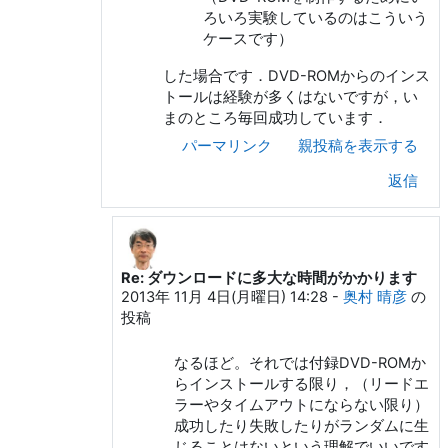
ろいろ実験しているのはこういう
ケースです）
した場合です．DVD-ROMからのインス
トールは経験が多くはないですが，い
まのところ毎回成功しています．
パーマリンク
親投稿を表示する
返信
Re: ダウンロードに多大な時間がかかります
KUROKI Yusuke への返信
2013年 11月 4日(月曜日) 14:28
-
奥村 晴彦
の
投稿
なるほど。それでは付録DVD-ROMか
らインストールする限り，（リードエ
ラーやタイムアウトにならない限り）
成功したり失敗したりがランダムに生
じることはないという理解でいいです