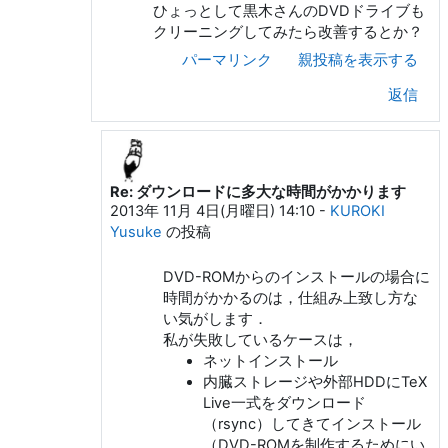
ひょっとして黒木さんのDVDドライブも
クリーニングしてみたら改善するとか？
パーマリンク
親投稿を表示する
返信
Re: ダウンロードに多大な時間がかかります
奥村 晴彦 への返信
2013年 11月 4日(月曜日) 14:10
-
KUROKI
Yusuke
の投稿
DVD-ROMからのインストールの場合に
時間がかかるのは，仕組み上致し方な
い気がします．
私が失敗しているケースは，
ネットインストール
内臓ストレージや外部HDDにTeX
Live一式をダウンロード
（rsync）してきてインストール
（DVD-ROMを制作するためにい