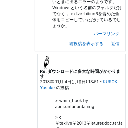
いときに出るエラーのようです。
Windowsという名前のフォルダだけ
でなく，texlive-bibun6を含めた全
体をコピーしていただけているでし
ょうか。
パーマリンク
親投稿を表示する
返信
Re: ダウンロードに多大な時間がかかりま
奥村 晴彦 への返信
す
2013年 11月 4日(月曜日) 13:51
-
KUROKI
Yusuke
の投稿
> warm_hook by
abnr:untar:untarring
> c:
￥texlive￥2013￥leturer.doc.tar.fail