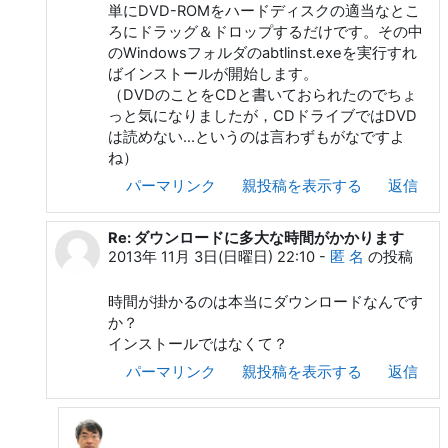
単にDVD-ROMをハードディスクの適当なとこ
ろにドラッグ＆ドロップするだけです。その中
のWindowsフォルダのabtlinst.exeを実行すれ
ばインストールが開始します。
（DVDのことをCDと書いておられたのでちょ
っと気になりましたが，CDドライブではDVD
は読めない…というのは言わずもがなですよ
ね）
パーマリンク
親投稿を表示する
返信
Re: ダウンロードに多大な時間がかかります
島 智彦 への返信
2013年 11月 3日(日曜日) 22:10
-
匿 名
の投稿
時間が掛かるのは本当にダウンロードなんです
か？
インストールではなくて？
パーマリンク
親投稿を表示する
返信