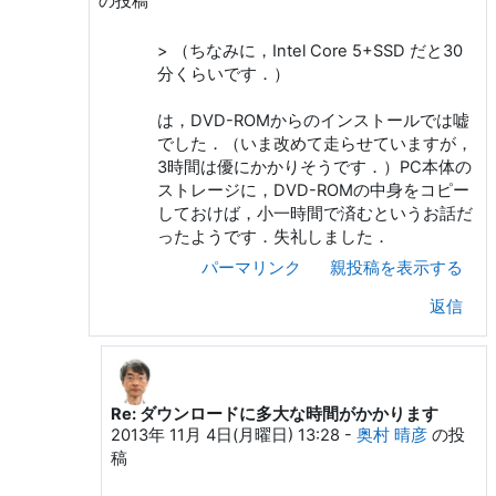
の投稿
> （ちなみに，Intel Core 5+SSD だと30
分くらいです．）
は，DVD-ROMからのインストールでは嘘
でした．（いま改めて走らせていますが，
3時間は優にかかりそうです．）PC本体の
ストレージに，DVD-ROMの中身をコピー
しておけば，小一時間で済むというお話だ
ったようです．失礼しました．
パーマリンク
親投稿を表示する
返信
Re: ダウンロードに多大な時間がかかります
KUROKI Yusuke への返信
2013年 11月 4日(月曜日) 13:28
-
奥村 晴彦
の投
稿