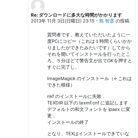
Re: ダウンロードに多大な時間がかかります
奥村 晴彦 への返信
2013年 11月 3日(日曜日) 23:15
-
島 智彦
の投稿
質問者です。教えていただいたように一
度PCにコピー（これは１時間くらいかか
りましたができたみたいです）してから
それを開いてインストールを行ったとこ
ろ、５分ほどで警告文が出てOKを押すと
すぐに完了し、
ImageMagick のインストール（←これは
できた模様）
nkf のインストールに失敗．
TEXDIR 以下の texmf.cnf に追記します．
デフォルトの和文フォントを ipaex に変
更．
インストールの終了
となり、TEXはインストールできていな