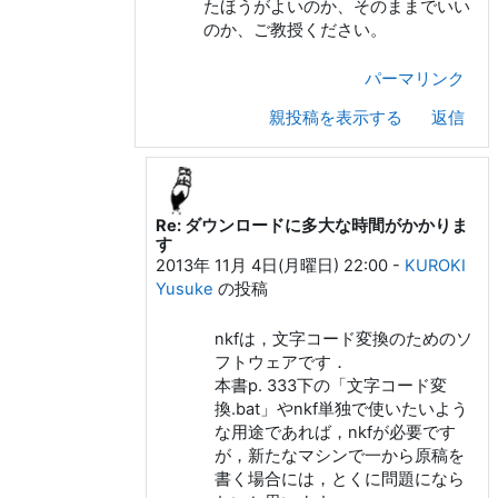
たほうがよいのか、そのままでいい
のか、ご教授ください。
パーマリンク
親投稿を表示する
返信
Re: ダウンロードに多大な時間がかかりま
島 智彦 への返信
す
2013年 11月 4日(月曜日) 22:00
-
KUROKI
Yusuke
の投稿
nkfは，文字コード変換のためのソ
フトウェアです．
本書p. 333下の「文字コード変
換.bat」やnkf単独で使いたいよう
な用途であれば，nkfが必要です
が，新たなマシンで一から原稿を
書く場合には，とくに問題になら