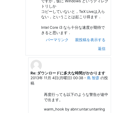
ですが，仮に Windows というディレク
トリしか
コピーしていないと，TeX Liveは入ら
ない，ということは起こり得ます．
Intel Core i3 なら十分な速度が期待で
きると思います．
パーマリンク
親投稿を表示する
返信
Re: ダウンロードに多大な時間がかかります
KUROKI Yusuke への返信
2013年 11月 4日(月曜日) 00:38
-
島 智彦
の投
稿
再度行っても以下のような警告が途中
で出ます。
warm_hook by abnr:untar:untarring