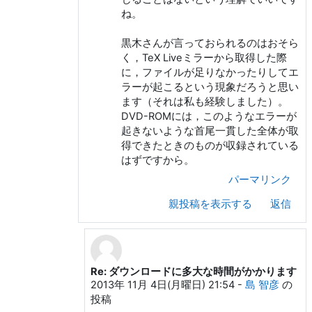
ね。
黒木さんが言っておられるのはおそら
く，TeX Liveミラーから取得した際
に，ファイルが足りなかったりしてエ
ラーが起こるという現象だろうと思い
ます（それは私も経験しました）。
DVD-ROMには，このようなエラーが
起きないような首尾一貫した全体が取
得できたときのものが収録されている
はずですから。
パーマリンク
親投稿を表示する
返信
Re: ダウンロードに多大な時間がかかります
奥村 晴彦 への返信
2013年 11月 4日(月曜日) 21:54
-
島 智彦
の
投稿