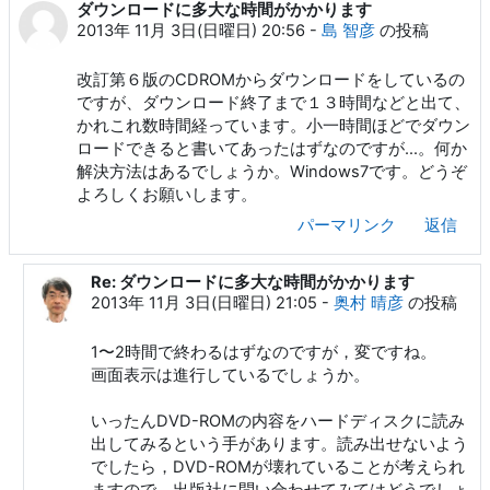
ダウンロードに多大な時間がかかります
返信数: 23
2013年 11月 3日(日曜日) 20:56
-
島 智彦
の投稿
改訂第６版のCDROMからダウンロードをしているの
ですが、ダウンロード終了まで１３時間などと出て、
かれこれ数時間経っています。小一時間ほどでダウン
ロードできると書いてあったはずなのですが…。何か
解決方法はあるでしょうか。Windows7です。どうぞ
よろしくお願いします。
パーマリンク
返信
Re: ダウンロードに多大な時間がかかります
島 智彦 への返信
2013年 11月 3日(日曜日) 21:05
-
奥村 晴彦
の投稿
1〜2時間で終わるはずなのですが，変ですね。
画面表示は進行しているでしょうか。
いったんDVD-ROMの内容をハードディスクに読み
出してみるという手があります。読み出せないよう
でしたら，DVD-ROMが壊れていることが考えられ
ますので，出版社に問い合わせてみてはどうでしょ