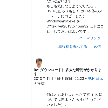
ないと思います．
もしも気になるようでしたら，
DVDにある（もしくはPC本体のス
トレージにコピーした）
Windows/nkf.exe を，
C:\texlive\2013\bin\win32 以下にコ
ピーしておけばよいです．
パーマリンク
親投稿を表示する
返信
Re: ダウンロードに多大な時間がかかりま
島 智彦 への返信
す
2013年 11月 4日(月曜日) 22:23
-
奥村 晴彦
の投稿
何はともあれよかったです（nkfに
ついては黒木さんありがとうござ
いました）。