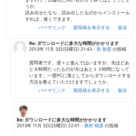
うか。
読み出せたなら，読み出したものからインストール
すれば，速くできます。
パーマリンク
親投稿を表示する
返信
Re: ダウンロードに多大な時間がかかります
奥村 晴彦 への返信
2013年 11月 3日(日曜日) 21:43
-
島 智彦
の投稿
質問者です。遅々と進んではいますが、先ほどあ
と８時間だったものが今はあと１３時間になって
います。一度PCに落としてからダウンロードする
方法を教えていただけますでしょうか。
パーマリンク
親投稿を表示する
返信
Re: ダウンロードに多大な時間がかかります
島 智彦 への返信
2013年 11月 3日(日曜日) 22:01
-
奥村 晴彦
の投稿