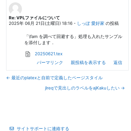
Re: VPLファイルについて
しっぽ 愛好家 への返信
2025年 06月 21日(土曜日) 18:16
-
しっぽ 愛好家
の投稿
「\fam を調べて回避する」処理も入れたサンプル
を添付します．
20250621.tex
パーマリンク
親投稿を表示する
返信
← 最近のplatexと自前で定義したページスタイル
jlreqで見出しのラベルをajKakuしたい →
サイトサポートに連絡する