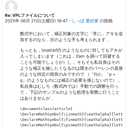
Re: VPLファイルについて
返信数: 1
2025年 06月 21日(土曜日) 16:47
-
しっぽ 愛好家
の投稿
数式中において，補正対象の文字に「常に」アキを追
加するのなら，次のような手も考えられます．
もっとも，\mathbf{f} のようなものに対してもアキが
入ってしまいます（これは，\fam を調べて回避する
ことも可能でしょうが）し， そもそも私自身はその
ような補正を施したくなるのは開きのパーレンの直後
のような特定の箇所のみですので （「f(x)」「p +
q」のようなものには補正の必要を感じないので），
私自身はむしろ（数式内では）手動での調整を行っ
て， 下記のサンプルのような処理を実際に行うこと
はありませんが．
\documentclass{article}

\DeclareMathSymbol{\jinmath}{\mathalpha}{letters
\DeclareMathSymbol{\finmath}{\mathalpha}{letters
\DeclareMathSymbol{\pinmath}{\mathalpha}{letters