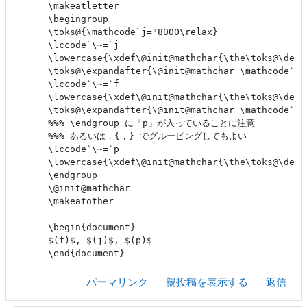
\makeatletter

\begingroup

\toks@{\mathcode`j="8000\relax}

\lccode`\~=`j

\lowercase{\xdef\@init@mathchar{\the\toks@\def\
\toks@\expandafter{\@init@mathchar \mathcode`f="
\lccode`\~=`f

\lowercase{\xdef\@init@mathchar{\the\toks@\def\
\toks@\expandafter{\@init@mathchar \mathcode`p="
%%% \endgroup に「p」が入っていることに注意

%%% あるいは，{，} でグルーピングしてもよい

\lccode`\~=`p

\lowercase{\xdef\@init@mathchar{\the\toks@\def\
\endgroup

\@init@mathchar

\makeatother

\begin{document}

$(f)$, $(j)$, $(p)$

パーマリンク
親投稿を表示する
返信