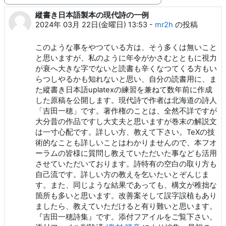
縱書き日本語製本の現代詩の一例
返信数: 3
2024年 03月 22日(金曜日) 13:53
-
mr2h
の投稿
このような事をやつている方は、そう多くは無いこと
と思いますが、私のように年令がかさむとともに視力
が衰へ大きな字でないと読書も辛くなつてくる方もい
らつしやるかも知れないと思い、自分の読書用に、ま
た縱書き日本語uplatexの練習を兼ねて数年前に作成
した原稿を公開します。現代詩で作者は北海道の詩人
「吉田一穂」です。著作権のことは、全然不詳ですが
大分昔の作品ですし大丈夫と思いますが巻末の解説文
は一寸心配です。詳しい方、教えて下さい。TeXの技
術的なことも詳しいことはわかりませんので、本フオ
ーラムの皆様に質問し教えていただいた事なども活用
させていただいております。詩特有の空白の取り方も
自己流です。詳しい方の教えを乞いたいとぞんじま
す。また、同じような結果であっても、構文が稚拙な
箇所も多いと思います。改善案そして誤字誤植もあり
ましたら、教えていただけると有り難いと思います。
『吉田一穂詩集』です。添付フアイルをご覧下さい。