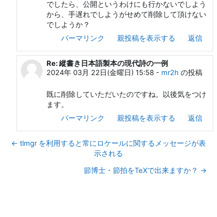
でしたら、公開というわけにも行かないでしよう
から、手遅れでしようがせめて削除して頂けない
でしようか？
パーマリンク
親投稿を表示する
返信
Re: 縱書き日本語製本の現代詩の一例
奥村 晴彦 への返信
2024年 03月 22日(金曜日) 15:58
-
mr2h
の投稿
既に削除していただいたのですね。以後気をつけ
ます。
パーマリンク
親投稿を表示する
返信
← tlmgr を利用すると常にロケールに関するメッセージが表
示される
節博士・節拍をTeXで出来ますか？ →