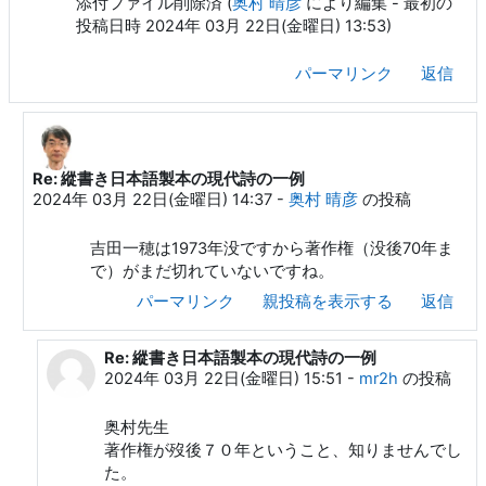
添付ファイル削除済 (
奥村 晴彦
により編集 - 最初の
投稿日時 2024年 03月 22日(金曜日) 13:53)
パーマリンク
返信
Re: 縱書き日本語製本の現代詩の一例
mr2h への返信
2024年 03月 22日(金曜日) 14:37
-
奥村 晴彦
の投稿
吉田一穂は1973年没ですから著作権（没後70年ま
で）がまだ切れていないですね。
パーマリンク
親投稿を表示する
返信
Re: 縱書き日本語製本の現代詩の一例
奥村 晴彦 への返信
2024年 03月 22日(金曜日) 15:51
-
mr2h
の投稿
奥村先生
著作権が歿後７０年ということ、知りませんでし
た。