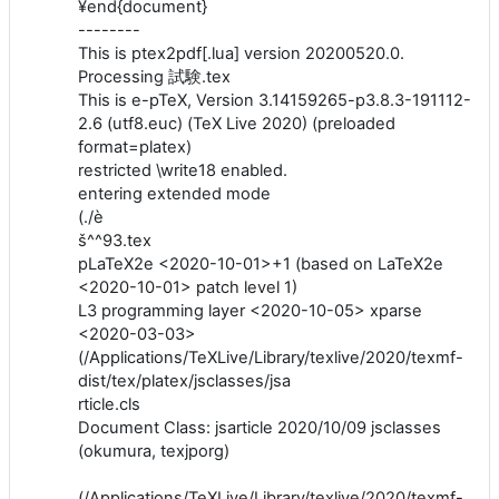
¥end{document}
--------
This is ptex2pdf[.lua] version 20200520.0.
Processing 試験.tex
This is e-pTeX, Version 3.14159265-p3.8.3-191112-
2.6 (utf8.euc) (TeX Live 2020) (preloaded
format=platex)
restricted \write18 enabled.
entering extended mode
(./è
š^^93.tex
pLaTeX2e <2020-10-01>+1 (based on LaTeX2e
<2020-10-01> patch level 1)
L3 programming layer <2020-10-05> xparse
<2020-03-03>
(/Applications/TeXLive/Library/texlive/2020/texmf-
dist/tex/platex/jsclasses/jsa
rticle.cls
Document Class: jsarticle 2020/10/09 jsclasses
(okumura, texjporg)
(/Applications/TeXLive/Library/texlive/2020/texmf-