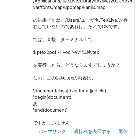
/Applications/TeXLive/Library/texlive/2020/texmf
var/fonts/map/updmap/kanjix.map
の結果ですね。/Users/ユーザ名/TeXLive/が存
在していないのであれば、それでOKです。
では、直接、ターミナル上で、
$ ptex2pdf -l -od '-vv' 試験.tex
を実行したら、どうなりますでしょうか？
なお、この試験.texの内容は、
\documentclass[dvipdfmx]{jarticle}
\begin{document}
あ
\end{document}
でもかまいません。
パーマリンク
親投稿を表示する
返信