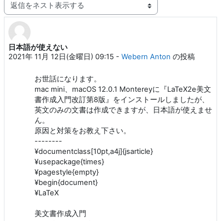
表示モード
日本語が使えない
返信数: 10
2021年 11月 12日(金曜日) 09:15
-
Webern Anton
の投稿
お世話になります。
mac mini、macOS 12.0.1 Montereyに『LaTeX2e美文
書作成入門改訂第8版』をインストールしましたが、
英文のみの文書は作成できますが、日本語が使えませ
ん。
原因と対策をお教え下さい。
--------
¥documentclass[10pt,a4j]{jsarticle}
¥usepackage{times}
¥pagestyle{empty}
¥begin{document}
¥LaTeX
美文書作成入門