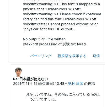
dvipdfmx:warning: >> This font is mapped to a
physical font "HiraMinProN-W3.otf".
dvipdfmx:warning: >> Please check if kpathsea
library can find this font: HiraMinProN-W3.otf
dvipdfmx:fatal: Cannot proceed without .vf or
"physical" font for PDF output...
No output PDF file written.
ptex2pdf processing of 試験.tex failed.
パーマリンク
親投稿を表示する
返信
Re: 日本語が使えない
Webern Anton への返信
2021年 11月 12日(金曜日) 10:48
-
奥村 晴彦
の投稿
おかしいですね。そのMacに入っているTeXは
一つだけですよね。