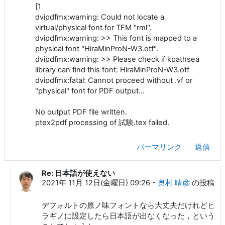
[1
dvipdfmx:warning: Could not locate a
virtual/physical font for TFM "rml".
dvipdfmx:warning: >> This font is mapped to a
physical font "HiraMinProN-W3.otf".
dvipdfmx:warning: >> Please check if kpathsea
library can find this font: HiraMinProN-W3.otf
dvipdfmx:fatal: Cannot proceed without .vf or
"physical" font for PDF output...
No output PDF file written.
ptex2pdf processing of 試験.tex failed.
パーマリンク
返信
Re: 日本語が使えない
Webern Anton への返信
2021年 11月 12日(金曜日) 09:26
-
奥村 晴彦
の投稿
デフォルトの原ノ味フォントなら大丈夫だけれどヒ
ラギノに設定したら日本語が出なくなった，という