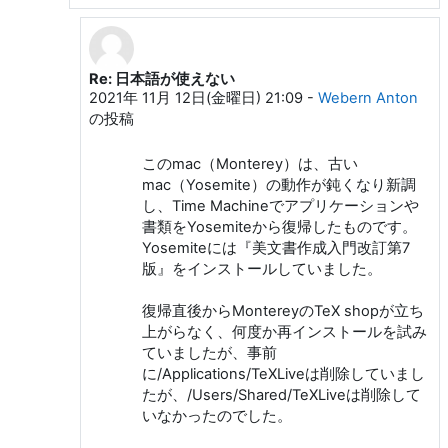
Re: 日本語が使えない
Yamamoto Munehiro "munepi" への返信
2021年 11月 12日(金曜日) 21:09
-
Webern Anton
の投稿
このmac（Monterey）は、古い
mac（Yosemite）の動作が鈍くなり新調
し、Time Machineでアプリケーションや
書類をYosemiteから復帰したものです。
Yosemiteには『美文書作成入門改訂第7
版』をインストールしていました。
復帰直後からMontereyのTeX shopが立ち
上がらなく、何度か再インストールを試み
ていましたが、事前
に/Applications/TeXLiveは削除していまし
たが、/Users/Shared/TeXLiveは削除して
いなかったのでした。