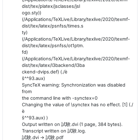
dist/tex/platex/jsclasses/jsl
ogo.sty))
(/Applications/TeXLive/Library/texlive/2020/texmf-
dist/tex/latex/psnfss/times.s
ty)
(/Applications/TeXLive/Library/texlive/2020/texmf-
dist/tex/latex/psnfss/ot1ptm.
fd)
(/Applications/TeXLive/Library/texlive/2020/texmf-
dist/tex/latex/l3backend/l3ba
ckend-dvips.def) (./è
š^^93.aux)
SyncTeX warning: Synchronization was disabled
from
the command line with -synctex=0
Changing the value of \synctex has no effect. [1] (./
è
š^^93.aux) )
Output written on 試験.dvi (1 page, 384 bytes).
Transcript written on 試験.log.
試験.dvi -> 試験.pdf