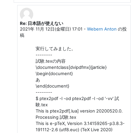
Re: 日本語が使えない
Yamamoto Munehiro "munepi" への返信
2021年 11月 12日(金曜日) 17:01
-
Webern Anton
の投
稿
実行してみました。
--------
試験.texの内容
\documentclass[dvipdfmx]{jarticle}
\begin{document}
あ
\end{document}
--------
$ ptex2pdf -l -od ptex2pdf -l -od '-vv' 試
験.tex
This is ptex2pdf[.lua] version 20200520.0.
Processing 試験.tex
This is e-pTeX, Version 3.14159265-p3.8.3-
191112-2.6 (utf8.euc) (TeX Live 2020)