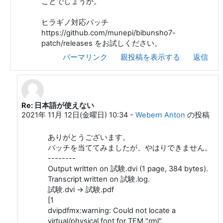
ことでしょうか。
ヒラギノ対応パッチ
https://github.com/munepi/bibunsho7-
patch/releases をお試しください。
パーマリンク
親投稿を表示する
返信
Re: 日本語が使えない
奥村 晴彦 への返信
2021年 11月 12日(金曜日) 10:34
-
Webern Anton
の投稿
ありがとうございます。
パッチを当ててみましたが、やはりできません。
--------
Output written on 試験.dvi (1 page, 384 bytes).
Transcript written on 試験.log.
試験.dvi -> 試験.pdf
[1
dvipdfmx:warning: Could not locate a
virtual/physical font for TFM "rml".