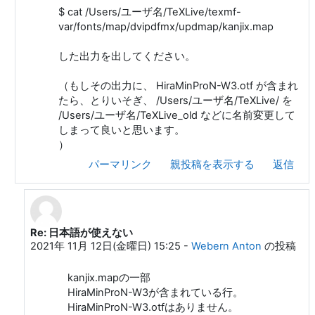
$ cat /Users/ユーザ名/TeXLive/texmf-
var/fonts/map/dvipdfmx/updmap/kanjix.map
した出力を出してください。
（もしその出力に、 HiraMinProN-W3.otf が含まれ
たら、とりいそぎ、 /Users/ユーザ名/TeXLive/ を
/Users/ユーザ名/TeXLive_old などに名前変更して
しまって良いと思います。
）
パーマリンク
親投稿を表示する
返信
Re: 日本語が使えない
Yamamoto Munehiro "munepi" への返信
2021年 11月 12日(金曜日) 15:25
-
Webern Anton
の投稿
kanjix.mapの一部
HiraMinProN-W3が含まれている行。
HiraMinProN-W3.otfはありません。