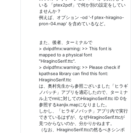
いる 「ptex2pdf」で何か別の設定をしてい
ませんか？
例えば、オプション -od '-f ptex-hiragino-
pron-04.map' を含めているなど。
また、後者、ターミナルで
> dvipdfmx:warning: >> This font is
mapped to a physical font
"HiraginoSerif.ttc".
> dvipdfmx:warning: >> Please check if
kpathsea library can find this font:
HiraginoSerif.ttc
は、奥村先生から参照ございました「ヒラギ
ノパッチ」アプリを適応したので、ターミナ
ル上でrmlに対してのHiraginoSerif.ttc ID 0を
参照するkanjix.mapになりました。
しかし、「ヒラギノパッチ」アプリ内で実行
できているはずが、なぜHiraginoSerif.ttcが
見つからないのか、分かりかねます。
（なお、HiraginoSerif.ttcの然るべきシンボ