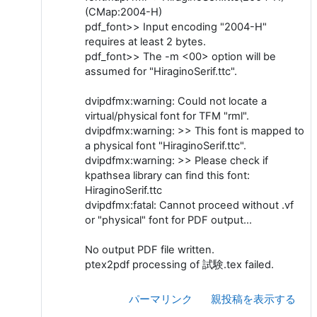
(CMap:2004-H)
pdf_font>> Input encoding "2004-H"
requires at least 2 bytes.
pdf_font>> The -m <00> option will be
assumed for "HiraginoSerif.ttc".
dvipdfmx:warning: Could not locate a
virtual/physical font for TFM "rml".
dvipdfmx:warning: >> This font is mapped to
a physical font "HiraginoSerif.ttc".
dvipdfmx:warning: >> Please check if
kpathsea library can find this font:
HiraginoSerif.ttc
dvipdfmx:fatal: Cannot proceed without .vf
or "physical" font for PDF output...
No output PDF file written.
ptex2pdf processing of 試験.tex failed.
パーマリンク
親投稿を表示する