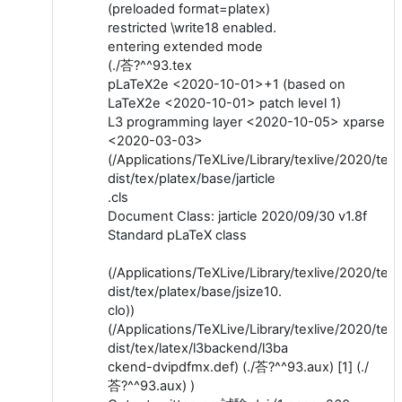
(preloaded format=platex)
restricted \write18 enabled.
entering extended mode
(./荅?^^93.tex
pLaTeX2e <2020-10-01>+1 (based on
LaTeX2e <2020-10-01> patch level 1)
L3 programming layer <2020-10-05> xparse
<2020-03-03>
(/Applications/TeXLive/Library/texlive/2020/tex
dist/tex/platex/base/jarticle
.cls
Document Class: jarticle 2020/09/30 v1.8f
Standard pLaTeX class
(/Applications/TeXLive/Library/texlive/2020/tex
dist/tex/platex/base/jsize10.
clo))
(/Applications/TeXLive/Library/texlive/2020/tex
dist/tex/latex/l3backend/l3ba
ckend-dvipdfmx.def) (./荅?^^93.aux) [1] (./
荅?^^93.aux) )