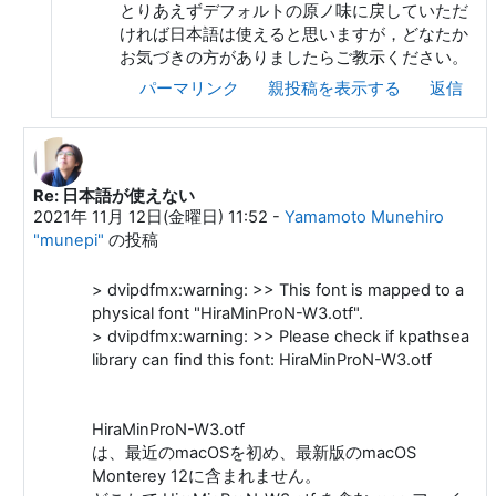
とりあえずデフォルトの原ノ味に戻していただ
ければ日本語は使えると思いますが，どなたか
お気づきの方がありましたらご教示ください。
パーマリンク
親投稿を表示する
返信
Re: 日本語が使えない
Webern Anton への返信
2021年 11月 12日(金曜日) 11:52
-
Yamamoto Munehiro
"munepi"
の投稿
> dvipdfmx:warning: >> This font is mapped to a
physical font "HiraMinProN-W3.otf".
> dvipdfmx:warning: >> Please check if kpathsea
library can find this font: HiraMinProN-W3.otf
HiraMinProN-W3.otf
は、最近のmacOSを初め、最新版のmacOS
Monterey 12に含まれません。