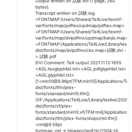
Output written on 試験.dvi (1 page, 260
bytes).
Transcript written on 試験.log.
<FONTMAP:/Users/Shared/TeXLive/texmf-
var/fonts/map/pdftex/updmap/pdftex.map>
<FONTMAP:/Users/Shared/TeXLive/texmf-
var/fonts/map/dvipdfmx/updmap/kanjix.map>
<FONTMAP:/Applications/TeXLive/Library/texli
dist/fonts/map/dvipdfmx/ckx.map>試験.dvi -
> 試験.pdf
DVI Comment: TeX output 2021.11.12:1655
<AGL:texglyphlist.txt><AGL:pdfglyphlist.txt>
<AGL:glyphlist.txt>
[1<min10@9.96pt(TFM:min10[/Applications/TeXLi
dist/fonts/tfm/ptex-
fonts/standard/min10.tfm])
(VF:/Applications/TeXLive/Library/texlive/2020/
dist/fonts/vf/ptex-
fonts/standard/min10.vf(TFM:rml[/Applications/
dist/fonts/tfm/ptex-fonts/dvips/rml.tfm])
<rml@9.59pt
fontmap: rml -> HiraginoSerif.ttc(2004-H)