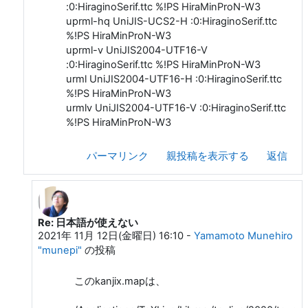
:0:HiraginoSerif.ttc %!PS HiraMinProN-W3
uprml-hq UniJIS-UCS2-H :0:HiraginoSerif.ttc
%!PS HiraMinProN-W3
uprml-v UniJIS2004-UTF16-V
:0:HiraginoSerif.ttc %!PS HiraMinProN-W3
urml UniJIS2004-UTF16-H :0:HiraginoSerif.ttc
%!PS HiraMinProN-W3
urmlv UniJIS2004-UTF16-V :0:HiraginoSerif.ttc
%!PS HiraMinProN-W3
パーマリンク
親投稿を表示する
返信
Re: 日本語が使えない
Webern Anton への返信
2021年 11月 12日(金曜日) 16:10
-
Yamamoto Munehiro
"munepi"
の投稿
このkanjix.mapは、