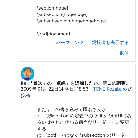
\section{hoge}
\subsection{hogehoge}
\subsubsection{hogehogehoge}
\end{document}
パーマリンク
親投稿を表示する
返信
Re: 「目次」の「点線」を追加したい。空白の調整。
匿 名 への返信
2009年 01月 22日(木曜日) 18:53
-
TONE Kozaburo
の
投稿
また，上の書き込みで匿名さんが
＞・\l@section の定義中の \hfil を \dotfill（あ
るいはそれに代わる適当なリーダー）に変更
する．
は，\dotfill ではなく \subsection のリーダー