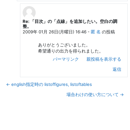
Re: 「目次」の「点線」を追加したい。空白の調
TONE Kozaburo への返信
整。
2009年 01月 26日(月曜日) 16:46
-
匿 名
の投稿
ありがとうございました。
希望通りの出力を得られました。
パーマリンク
親投稿を表示する
返信
← english指定時の listoffigures, listoftables
場合わけの使い方について →