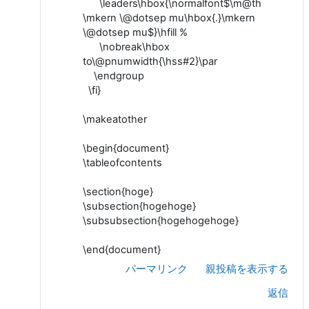
\leaders\hbox{\normalfont$\m@th
\mkern \@dotsep mu\hbox{.}\mkern
\@dotsep mu$}\hfill %
\nobreak\hbox
to\@pnumwidth{\hss#2}\par
\endgroup
\fi}
\makeatother
\begin{document}
\tableofcontents
\section{hoge}
\subsection{hogehoge}
\subsubsection{hogehogehoge}
\end{document}
パーマリンク
親投稿を表示する
返信