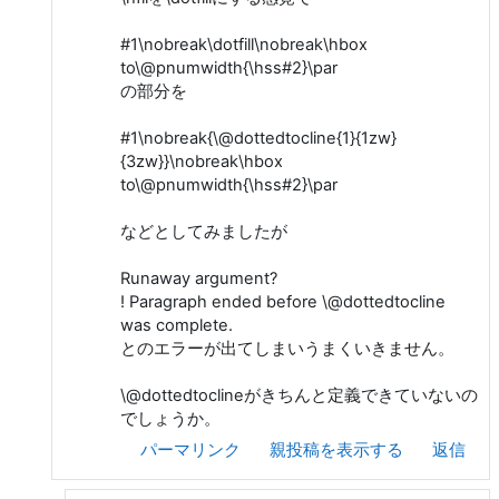
#1\nobreak\dotfill\nobreak\hbox
to\@pnumwidth{\hss#2}\par
の部分を
#1\nobreak{\@dottedtocline{1}{1zw}
{3zw}}\nobreak\hbox
to\@pnumwidth{\hss#2}\par
などとしてみましたが
Runaway argument?
! Paragraph ended before \@dottedtocline
was complete.
とのエラーが出てしまいうまくいきません。
\@dottedtoclineがきちんと定義できていないの
でしょうか。
パーマリンク
親投稿を表示する
返信