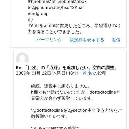
#1\nobreak\hfil\nobreak\hbox
to\@pnumwidth{\hss#2}\par
\endgroup
\fi}
の\hfilを\dotfillに変更したところ、希望通りの出
力を得ることができました。
パーマリンク
親投稿を表示する
返信
Re: 「目次」の「点線」を追加したい。空白の調整。
匿 名 への返信
2009年 01月 22日(木曜日) 18:11
-
匿 名
の投稿
継続、連投申し訳ありません。
hfillでも問題はないのですが、dottedtoclineと
見栄えが合わず苦労しています。
\@dottedtoclineを\@section中で使う方法をご
教授願いたいです。
\hfilを\dotfillにする感覚で