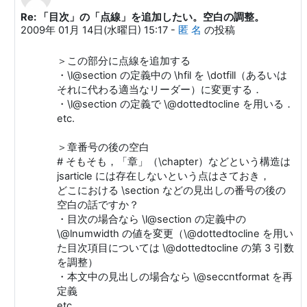
Re: 「目次」の「点線」を追加したい。空白の調整。
匿 名 への返信
2009年 01月 14日(水曜日) 15:17
-
匿 名
の投稿
＞この部分に点線を追加する
・\l@section の定義中の \hfil を \dotfill（あるいは
それに代わる適当なリーダー）に変更する．
・\l@section の定義で \@dottedtocline を用いる．
etc.
＞章番号の後の空白
# そもそも，「章」（\chapter）などという構造は
jsarticle には存在しないという点はさておき，
どこにおける \section などの見出しの番号の後の
空白の話ですか？
・目次の場合なら \l@section の定義中の
\@lnumwidth の値を変更（\@dottedtocline を用い
た目次項目については \@dottedtocline の第 3 引数
を調整）
・本文中の見出しの場合なら \@seccntformat を再
定義
etc.