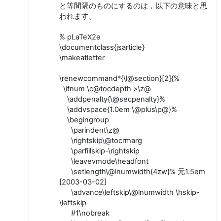
と等間隔のものにするのは，以下の意味と思
われます。
% pLaTeX2e
\documentclass{jsarticle}
\makeatletter
\renewcommand*{\l@section}[2]{%
\ifnum \c@tocdepth >\z@
\addpenalty{\@secpenalty}%
\addvspace{1.0em \@plus\p@}%
\begingroup
\parindent\z@
\rightskip\@tocrmarg
\parfillskip-\rightskip
\leavevmode\headfont
\setlength\@lnumwidth{4zw}% 元1.5em
[2003-03-02]
\advance\leftskip\@lnumwidth \hskip-
\leftskip
#1\nobreak