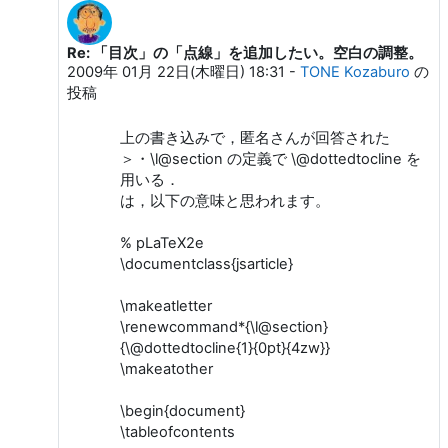
Re: 「目次」の「点線」を追加したい。空白の調整。
匿 名 への返信
2009年 01月 22日(木曜日) 18:31
-
TONE Kozaburo
の
投稿
上の書き込みで，匿名さんが回答された
＞・\l@section の定義で \@dottedtocline を
用いる．
は，以下の意味と思われます。
% pLaTeX2e
\documentclass{jsarticle}
\makeatletter
\renewcommand*{\l@section}
{\@dottedtocline{1}{0pt}{4zw}}
\makeatother
\begin{document}
\tableofcontents