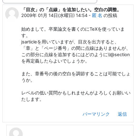
表示モード
「目次」の「点線」を追加したい。空白の調整。
返信数: 7
2009年 01月 14日(水曜日) 14:54
-
匿 名
の投稿
始めまして。卒業論文を書くのにTeXを使っていま
す。
jsarticleを用いていますが、目次を出力すると、
「章」と「ページ番号」の間に点線はありませんが、
この部分に点線を追加するにはどのように\l@section
を再定義したらよいでしょうか。
また、章番号の後の空白を調節することは可能でしょ
うか。
レベルの低い質問かもしれませんがよろしくお願いい
たします。
パーマリンク
返信