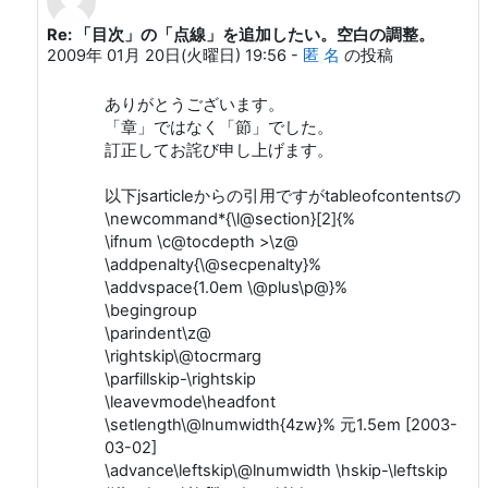
Re: 「目次」の「点線」を追加したい。空白の調整。
匿 名 への返信
2009年 01月 20日(火曜日) 19:56
-
匿 名
の投稿
ありがとうございます。
「章」ではなく「節」でした。
訂正してお詫び申し上げます。
以下jsarticleからの引用ですがtableofcontentsの
\newcommand*{\l@section}[2]{%
\ifnum \c@tocdepth >\z@
\addpenalty{\@secpenalty}%
\addvspace{1.0em \@plus\p@}%
\begingroup
\parindent\z@
\rightskip\@tocrmarg
\parfillskip-\rightskip
\leavevmode\headfont
\setlength\@lnumwidth{4zw}% 元1.5em [2003-
03-02]
\advance\leftskip\@lnumwidth \hskip-\leftskip