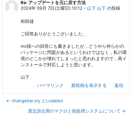
Re: アップデートを元に戻す方法
返信数: 0
2024年 09月 7日(土曜日) 10:12
-
山下 山下
の投稿
和田様
ご回答ありがとうございました。
mc様への回答にも書きましたが，どうやら何らかの
パッケージに問題があるというわけではなく，私の環
境のどこかが壊れてしまったと思われますので，再イ
ンストールで対応しようと思います。
山下
パーマリンク
親投稿を表示する
返信
← changebar.sty とLualatex
漢文訓点用のマクロと前処理システムについて →