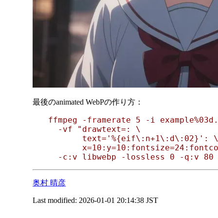
最後のanimated WebPの作り方：
ffmpeg -framerate 5 -i example%03d.
  -vf "drawtext=: \

       text='%{eif\:n+1\:d\:02}': \
       x=10:y=10:fontsize=24:fontco
奥村 晴彦
Last modified:
2026-01-01 20:14:38 JST