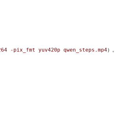
264 -pix_fmt yuv420p qwen_steps.mp4
）。