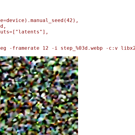
e=device).manual_seed(42),

d,

uts=["latents"],

peg -framerate 12 -i step_%03d.webp -c:v libx