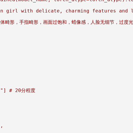
an girl with delicate, charming features and 
低画质，肢体畸形，手指畸形，画面过饱和，蜡像感，人脸无细节，过度
9"] # 20分程度

,
