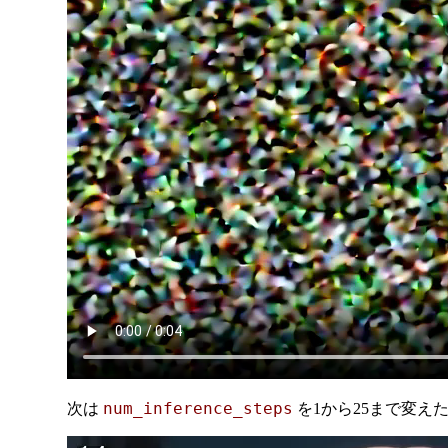
num_inference_steps
次は
を1から25まで変えた