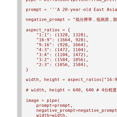
prompt = '''A 20-year-old East Asi
negative_prompt = "低分辨率，
aspect_ratios = {

    "1:1": (1328, 1328),

    "16:9": (1664, 928),

    "9:16": (928, 1664),

    "4:3": (1472, 1104),

    "3:4": (1104, 1472),

    "3:2": (1584, 1056),

    "2:3": (1056, 1584),

}

width, height = aspect_ratios["16:
# width, height = 640, 640 # 4分程度

image = pipe(

    prompt=prompt,

    negative_prompt=negative_prompt
    width=width,
