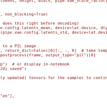
tokens, height, width, pipe.vae_scale_factor)


, non_blocking=True)

 does this right before decoding)

e.config.latents_mean, device=lat.device, dty
(pipe.vae.config.latents_std, device=lat.devi
 to a PIL image

, return_dict=False)[0][:, :, 0]  # take temp
postprocess(frame, output_type="pil")[0]

p")  # or display in-notebook

2d} saved")

ly updated) tensors for the sampler to contin
"en"],
