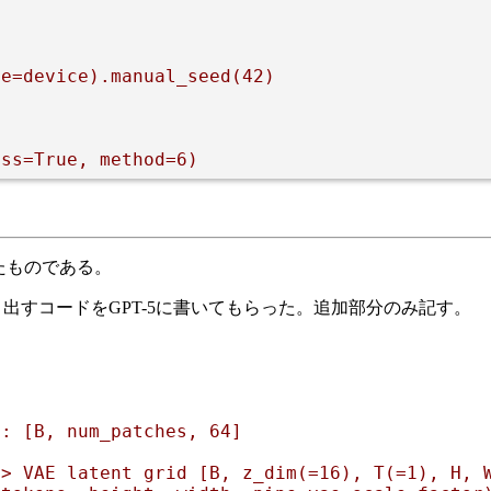
e=device).manual_seed(42)

。
たものである。
出すコードをGPT-5に書いてもらった。追加部分のみ記す。
: [B, num_patches, 64]

> VAE latent grid [B, z_dim(=16), T(=1), H, W