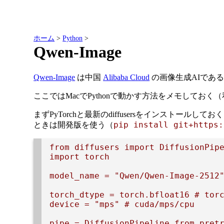
ホーム
>
Python
>
Qwen-Image
Qwen-Image
は中国
Alibaba Cloud
の画像生成AIである。2
ここではMacでPythonで動かす方法をメモしておく（私のは 
まずPyTorchと最新のdiffusersをインストールしてお
pip install git+https:
ときは開発版を使う（
from diffusers import DiffusionPipe
import torch

model_name = "Qwen/Qwen-Image-2512"
torch_dtype = torch.bfloat16 # torc
device = "mps" # cuda/mps/cpu

pipe = DiffusionPipeline.from_pretr