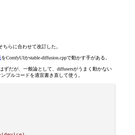
そちらに合わせて改訂した。
版
をComfyUIかstable-diffusion.cppで動かす手がある。
ずだが、一般論として、diffusersがうまく動かない
サンプルコードを適宜書き直して使う。
(device)
