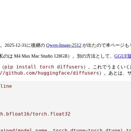
025-12-31に後継の
Qwen-Image-2512
が出たので本ページも
M4 Max Mac Studio 128GB）。別の方法として、
GGUF
pip install torch diffusers
く（
）。これでうまくいくは
//github.com/huggingface/diffusers
）。あとは、
line



h.bfloat16/torch.float32

ained(model_name, torch_dtype=torch_dtype).to