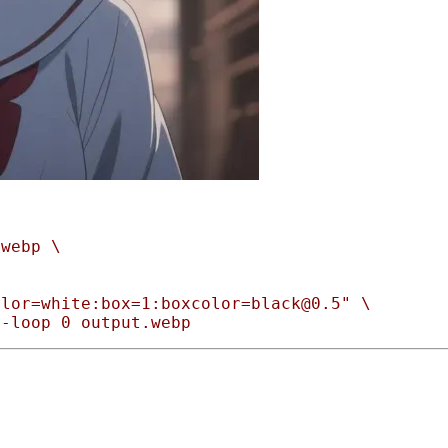
webp \



lor=white:box=1:boxcolor=black@0.5" \
