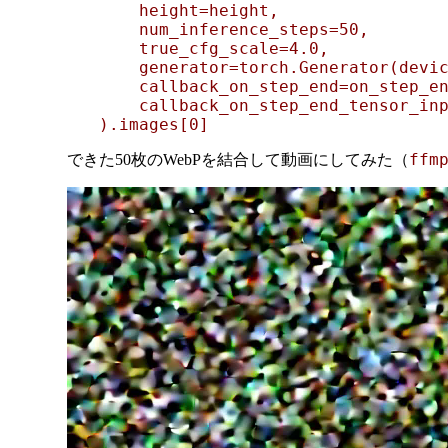
    height=height,

    num_inference_steps=50,

    true_cfg_scale=4.0,

    generator=torch.Generator(devic
    callback_on_step_end=on_step_en
    callback_on_step_end_tensor_inp
ffm
できた50枚のWebPを結合して動画にしてみた（