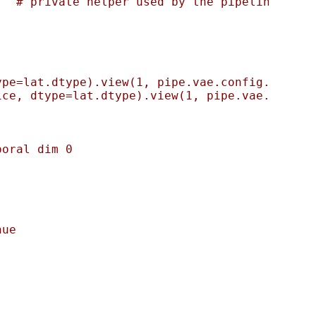
  # private helper used by the pipeline

pe=lat.dtype).view(1, pipe.vae.config.z_dim, 
ce, dtype=lat.dtype).view(1, pipe.vae.config.
oral dim 0

ue
