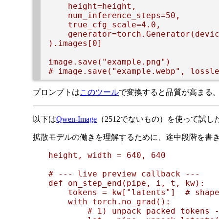
    height=height,

    num_inference_steps=50,

    true_cfg_scale=4.0,

    generator=torch.Generator(devic
).images[0]

image.save("example.png")

プロンプトは
このツール
で変換すると品質が高まる
以下は
Qwen-Image
（2512でないもの）を使って試し
拡散モデルの働きを理解するために、途中段階を書き
height, width = 640, 640

# --- live preview callback ---

def on_step_end(pipe, i, t, kw):

    tokens = kw["latents"]  # shape
    with torch.no_grad():

        # 1) unpack packed tokens -