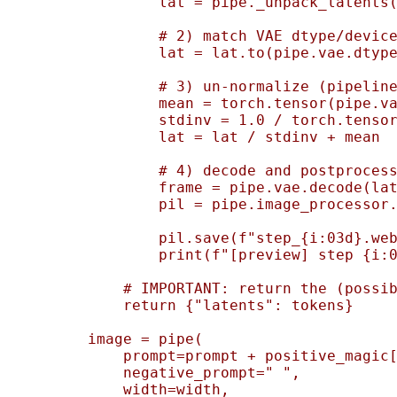
        lat = pipe._unpack_latents(
        # 2) match VAE dtype/device
        lat = lat.to(pipe.vae.dtype
        # 3) un-normalize (pipeline
        mean = torch.tensor(pipe.va
        stdinv = 1.0 / torch.tensor
        lat = lat / stdinv + mean

        # 4) decode and postprocess
        frame = pipe.vae.decode(lat
        pil = pipe.image_processor.
        pil.save(f"step_{i:03d}.web
        print(f"[preview] step {i:0
    # IMPORTANT: return the (possib
    return {"latents": tokens}

image = pipe(

    prompt=prompt + positive_magic[
    negative_prompt=" ",

    width=width,
