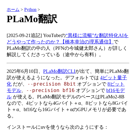
ホーム
>
Python
>
PLaMo翻訳
[2025-09-21追記] YouTubeの
“異様に流暢”な翻訳特化AIを
どうやって作ったのか？【橋本幸治の理系通信】
で
PLaMo翻訳の中の人（PFNの今城健太郎さん）が詳しく
解説してくださっている（途中から有料）。
2025年6月10日、
PLaMo翻訳CLI
が出て、簡単にPLaMo翻
訳が使えるようになった。デフォルトでは
4ビット量子
--precision 8bit
化
だが、
オプションで
8ビット
--precision bf16
モデル
、
オプションで
bf16モデ
ル
が使える。PLaMo翻訳モデルのベースはPLaMo2-8B
なので、4ビットなら4Gバイト＋α、8ビットなら8Gバイ
ト＋α、bf16なら16Gバイト＋αのGPUメモリが必要であ
る。
インストールにuvを使うなら次のようにする：