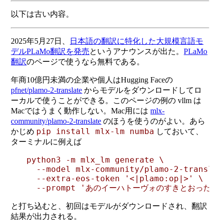
以下は古い内容。
2025年5月27日、
日本語の翻訳に特化した大規模言語モ
デルPLaMo翻訳を発売
というアナウンスが出た。
PLaMo
翻訳
のページで使うなら無料である。
年商10億円未満の企業や個人はHugging Faceの
pfnet/plamo-2-translate
からモデルをダウンロードしてロ
ーカルで使うことができる。このページの例の vllm は
Macではうまく動作しない。Mac用には
mlx-
community/plamo-2-translate
のほうを使うのがよい。あら
pip install mlx-lm numba
かじめ
しておいて、
ターミナルに例えば
python3 -m mlx_lm generate \

  --model mlx-community/plamo-2-translat
  --extra-eos-token '<|plamo:op|>' \

と打ち込むと、初回はモデルがダウンロードされ、翻訳
結果が出力される。