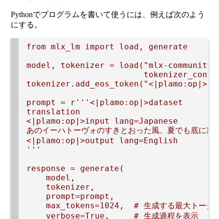
Pythonでプログラムを書いて使うには、例えば次のよう
にする。
from mlx_lm import load, generate

model, tokenizer = load("mlx-community/p
                        tokenizer_confi
tokenizer.add_eos_token("<|plamo:op|>")

prompt = r'''<|plamo:op|>dataset

translation

<|plamo:op|>input lang=Japanese

あのイーハトーヴォのすきとおった風、夏でも底に冷
<|plamo:op|>output lang=English

'''

response = generate(

    model, 

    tokenizer, 

    prompt=prompt,

    max_tokens=1024,  # 生成する最大トークン
    verbose=True,     # 生成過程を表示
