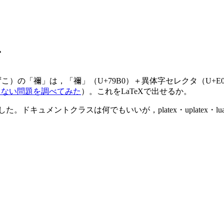
で
「禰󠄀」は，「禰」（U+79B0）＋異体字セレクタ（U+E0100 V
納できない問題を調べてみた
）。これをLaTeXで出せるか。
トした。ドキュメントクラスは何でもいいが，platex・uplatex・lua