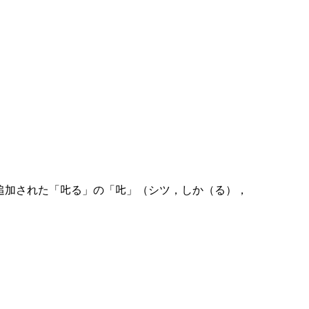
追加された「𠮟る」の「𠮟」（シツ，しか（る），