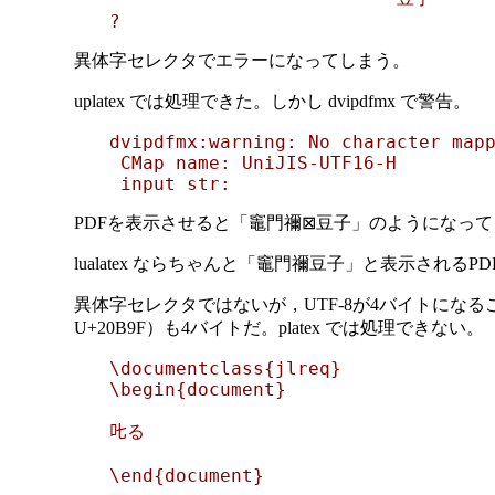
異体字セレクタでエラーになってしまう。
uplatex では処理できた。しかし dvipdfmx で警告。
dvipdfmx:warning: No character mapp
 CMap name: UniJIS-UTF16-H

 input str: 
PDFを表示させると「竈門禰⊠豆子」のようになっ
lualatex ならちゃんと「竈門禰󠄀豆子」と表示される
異体字セレクタではないが，UTF-8が4バイトにな
U+20B9F）も4バイトだ。platex では処理できない。
\documentclass{jlreq}

\begin{document}

𠮟る
