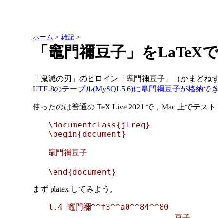
ホーム
>
雑記
>
「竈門禰󠄀豆子」をLaTeX
「鬼滅の刃」のヒロイン「竈門禰󠄀豆子」（かまどねずこ）の
UTF-8のテーブル(MySQL5.6)に竈門禰󠄀豆子が格
使ったのは普通の TeX Live 2021 で，Mac 上でテス
\documentclass{jlreq}

\begin{document}

竈門禰󠄀豆子

まず platex してみよう。
l.4 竈門禰^^f3^^a0^^84^^80

                          豆子
